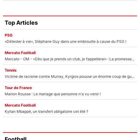
Top Articles
PSG
«Détester à vie», Stéphane Guy dans une embrouille à cause du PSG !
Mercato Football
Mercato - OM - «Dès que je prends un club, je t’appellerai» : La promesse de Marcelino au moment de claquer la porte
Tennis
Victime de racisme contre Murray, Kyrgios pousse un énorme coup de gueule !
Tour de France
Marion Rousse : Le mariage que personne n'a vu venir !
Mercato Football
Kylian Mbappé, un transfert obligatoire cet été ?
Football