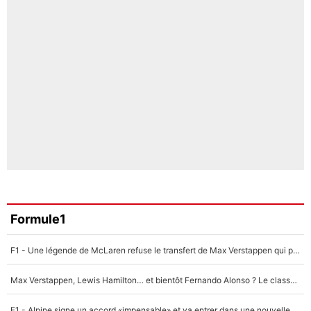
Formule1
F1 - Une légende de McLaren refuse le transfert de Max Verstappen qui pourrait «faire des vagues» et plomber l'ambiance dans l'équipe
Max Verstappen, Lewis Hamilton… et bientôt Fernando Alonso ? Le classement des pilotes les mieux payés en Formule 1 risque de changer !
F1 - Alpine signe un accord «impensable» et va entrer dans une nouvelle dimension : Grande nouvelle pour Pierre Gasly !