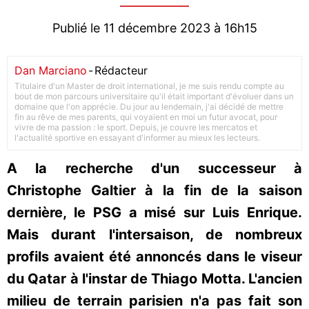
Publié le 11 décembre 2023 à 16h15
Dan Marciano
-
Rédacteur
Titulaire d'un Master de droit international, je me suis rendu compte au
bout de mon parcours universitaire qu'il était important d'évoluer dans un
domaine que l'on apprécie. Du jour au lendemain, j'ai décidé de mettre
fin au rêve de mes parents, qui voyaient en moi un futur avocat, pour
vivre de ma passion : le sport. Depuis, je couvre les mercatos et
l'actualité sportive en essayant d'informer au mieux les lecteurs.
A la recherche d'un successeur à
Christophe Galtier à la fin de la saison
dernière, le PSG a misé sur Luis Enrique.
Mais durant l'intersaison, de nombreux
profils avaient été annoncés dans le viseur
du Qatar à l'instar de Thiago Motta. L'ancien
milieu de terrain parisien n'a pas fait son