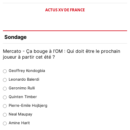
ACTUS XV DE FRANCE
Sondage
Mercato - Ça bouge à l’OM : Qui doit être le prochain
joueur à partir cet été ?
Geoffrey Kondogbia
Geoffrey Kondogbia
38%
Leonardo Balerdi
Leonardo Balerdi
Geronimo Rulli
32%
Quinten Timber
Geronimo Rulli
Pierre-Emile Hojbjerg
5%
Neal Maupay
Quinten Timber
Amine Harit
1%