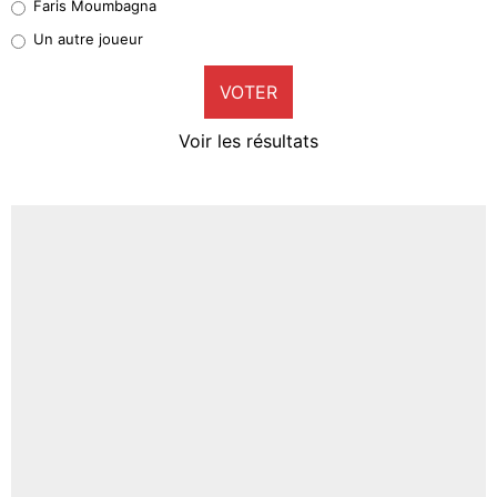
Faris Moumbagna
Pierre-Emile Hojbjerg
Un autre joueur
9%
VOTER
Neal Maupay
4%
Voir les résultats
Amine Harit
3%
Faris Moumbagna
4%
Un autre joueur
5%
1668 personnes ont participé aux votes.