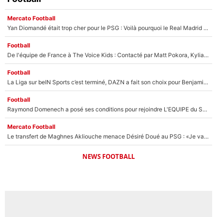
Mercato Football
Yan Diomandé était trop cher pour le PSG : Voilà pourquoi le Real Madrid a accepté de payer la somme record de 140M€ pour boucler son transfert !
Football
De l'équipe de France à The Voice Kids : Contacté par Matt Pokora, Kylian Mbappé a accepté de jouer un rôle inédit sur TF1 !
Football
La Liga sur beIN Sports c’est terminé, DAZN a fait son choix pour Benjamin Da Silva et Omar Da Fonseca !
Football
Raymond Domenech a posé ses conditions pour rejoindre L'EQUIPE du Soir : Il refuse de faire l'émission avec un autre chroniqueur !
Mercato Football
Le transfert de Maghnes Akliouche menace Désiré Doué au PSG : «Je valide à 200%»
NEWS FOOTBALL