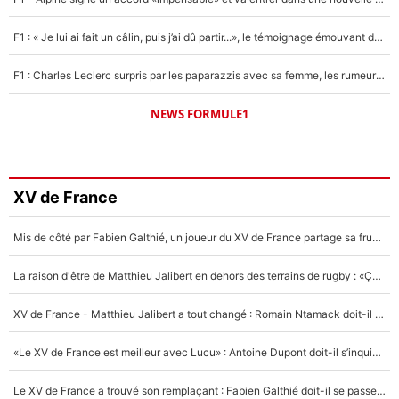
F1 : « Je lui ai fait un câlin, puis j’ai dû partir...», le témoignage émouvant de Max Verstappen sur sa fille
F1 : Charles Leclerc surpris par les paparazzis avec sa femme, les rumeurs étaient vraies !
NEWS FORMULE1
XV de France
Mis de côté par Fabien Galthié, un joueur du XV de France partage sa frustration : «ils ne me l’ont pas dit tout de suite»
La raison d'être de Matthieu Jalibert en dehors des terrains de rugby : «Ça m'atteint autant que si tu touches à un membre de ma famille»
XV de France - Matthieu Jalibert a tout changé : Romain Ntamack doit-il s’inquiéter pour sa place à un an de la Coupe du monde ?
«Le XV de France est meilleur avec Lucu» : Antoine Dupont doit-il s’inquiéter pour sa place ?
Le XV de France a trouvé son remplaçant : Fabien Galthié doit-il se passer d'Antoine Dupont ?