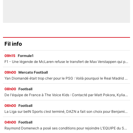
Fil info
09h15
Formule1
F1 - Une légende de McLaren refuse le transfert de Max Verstappen qui pourrait «faire des vagues» et plomber l'ambiance dans l'équipe
09h00
Mercato Football
Yan Diomandé était trop cher pour le PSG : Voilà pourquoi le Real Madrid a accepté de payer la somme record de 140M€ pour boucler son transfert !
08h00
Football
De l'équipe de France à The Voice Kids : Contacté par Matt Pokora, Kylian Mbappé a accepté de jouer un rôle inédit sur TF1 !
06h00
Football
La Liga sur beIN Sports c’est terminé, DAZN a fait son choix pour Benjamin Da Silva et Omar Da Fonseca !
04h00
Football
Raymond Domenech a posé ses conditions pour rejoindre L'EQUIPE du Soir : Il refuse de faire l'émission avec un autre chroniqueur !