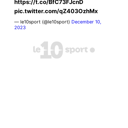
https://t.co/BfC73FJcnD
pic.twitter.com/qZ403OzhMx
— le10sport (@le10sport)
December 10,
2023