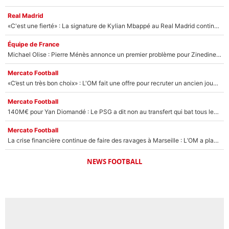
Real Madrid
«C'est une fierté» : La signature de Kylian Mbappé au Real Madrid continue de régaler l'Espagne
Équipe de France
Michael Olise : Pierre Ménès annonce un premier problème pour Zinedine Zidane en équipe de France
Mercato Football
«C’est un très bon choix» : L'OM fait une offre pour recruter un ancien joueur du PSG... et c'est validé dans l'After Foot !
Mercato Football
140M€ pour Yan Diomandé : Le PSG a dit non au transfert qui bat tous les records sur le mercato
Mercato Football
La crise financière continue de faire des ravages à Marseille : L’OM a placé 12 joueurs sur le marché des transferts… et ça pourrait lui rapporter près de 100M€ !
NEWS FOOTBALL