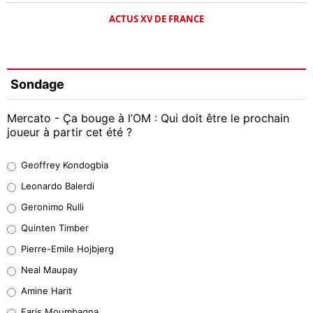
ACTUS XV DE FRANCE
Sondage
Mercato - Ça bouge à l’OM : Qui doit être le prochain
joueur à partir cet été ?
Geoffrey Kondogbia
Geoffrey Kondogbia
38%
Leonardo Balerdi
Leonardo Balerdi
Geronimo Rulli
32%
Quinten Timber
Geronimo Rulli
Pierre-Emile Hojbjerg
5%
Neal Maupay
Quinten Timber
Amine Harit
1%
Faris Moumbagna