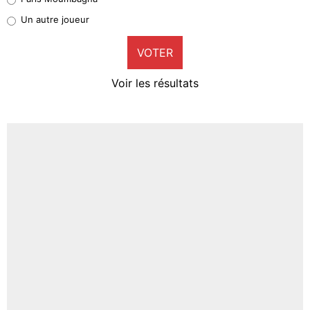
Pierre-Emile Hojbjerg
Un autre joueur
9%
VOTER
Neal Maupay
4%
Voir les résultats
Amine Harit
3%
Faris Moumbagna
5%
Un autre joueur
5%
1547 personnes ont participé aux votes.