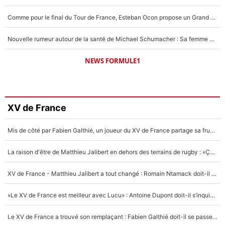
Comme pour le final du Tour de France, Esteban Ocon propose un Grand Prix de Formule 1 à Paris : «Autour de l’Arc de Triomphe, ce serait génial» !
Nouvelle rumeur autour de la santé de Michael Schumacher : Sa femme Corinna sort du silence
NEWS FORMULE1
XV de France
Mis de côté par Fabien Galthié, un joueur du XV de France partage sa frustration : «ils ne me l’ont pas dit tout de suite»
La raison d'être de Matthieu Jalibert en dehors des terrains de rugby : «Ça m'atteint autant que si tu touches à un membre de ma famille»
XV de France - Matthieu Jalibert a tout changé : Romain Ntamack doit-il s’inquiéter pour sa place à un an de la Coupe du monde ?
«Le XV de France est meilleur avec Lucu» : Antoine Dupont doit-il s’inquiéter pour sa place ?
Le XV de France a trouvé son remplaçant : Fabien Galthié doit-il se passer d'Antoine Dupont ?