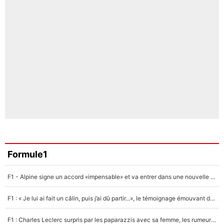
Formule1
F1 - Alpine signe un accord «impensable» et va entrer dans une nouvelle dimension : Grande nouvelle pour Pierre Gasly !
F1 : « Je lui ai fait un câlin, puis j’ai dû partir...», le témoignage émouvant de Max Verstappen sur sa fille
F1 : Charles Leclerc surpris par les paparazzis avec sa femme, les rumeurs étaient vraies !