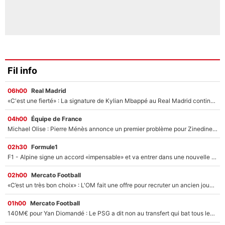
Fil info
06h00
Real Madrid
«C'est une fierté» : La signature de Kylian Mbappé au Real Madrid continue de régaler l'Espagne
04h00
Équipe de France
Michael Olise : Pierre Ménès annonce un premier problème pour Zinedine Zidane en équipe de France
02h30
Formule1
F1 - Alpine signe un accord «impensable» et va entrer dans une nouvelle dimension : Grande nouvelle pour Pierre Gasly !
02h00
Mercato Football
«C’est un très bon choix» : L'OM fait une offre pour recruter un ancien joueur du PSG... et c'est validé dans l'After Foot !
01h00
Mercato Football
140M€ pour Yan Diomandé : Le PSG a dit non au transfert qui bat tous les records sur le mercato