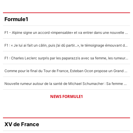
Formule1
F1 - Alpine signe un accord «impensable» et va entrer dans une nouvelle dimension : Grande nouvelle pour Pierre Gasly !
F1 : « Je lui ai fait un câlin, puis j’ai dû partir...», le témoignage émouvant de Max Verstappen sur sa fille
F1 : Charles Leclerc surpris par les paparazzis avec sa femme, les rumeurs étaient vraies !
Comme pour le final du Tour de France, Esteban Ocon propose un Grand Prix de Formule 1 à Paris : «Autour de l’Arc de Triomphe, ce serait génial» !
Nouvelle rumeur autour de la santé de Michael Schumacher : Sa femme Corinna sort du silence
NEWS FORMULE1
XV de France