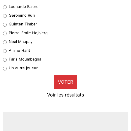
38%
Leonardo Balerdi
Leonardo Balerdi
Geronimo Rulli
32%
Quinten Timber
Geronimo Rulli
Pierre-Emile Hojbjerg
5%
Neal Maupay
Quinten Timber
Amine Harit
1%
Faris Moumbagna
Pierre-Emile Hojbjerg
Un autre joueur
9%
VOTER
Neal Maupay
4%
Voir les résultats
Amine Harit
3%
Faris Moumbagna
4%