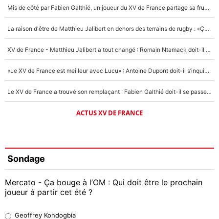
Mis de côté par Fabien Galthié, un joueur du XV de France partage sa frustration : «ils ne me l’ont pas dit tout de suite»
La raison d'être de Matthieu Jalibert en dehors des terrains de rugby : «Ça m'atteint autant que si tu touches à un membre de ma famille»
XV de France - Matthieu Jalibert a tout changé : Romain Ntamack doit-il s’inquiéter pour sa place à un an de la Coupe du monde ?
«Le XV de France est meilleur avec Lucu» : Antoine Dupont doit-il s’inquiéter pour sa place ?
Le XV de France a trouvé son remplaçant : Fabien Galthié doit-il se passer d'Antoine Dupont ?
ACTUS XV DE FRANCE
Sondage
Mercato - Ça bouge à l’OM : Qui doit être le prochain
joueur à partir cet été ?
Geoffrey Kondogbia
Geoffrey Kondogbia