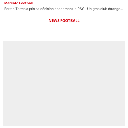
Mercato Football
Ferran Torres a pris sa décision concernant le PSG : Un gros club étranger prêt à relancer le feuilleton pour la signature du champion du monde 2026 !
NEWS FOOTBALL