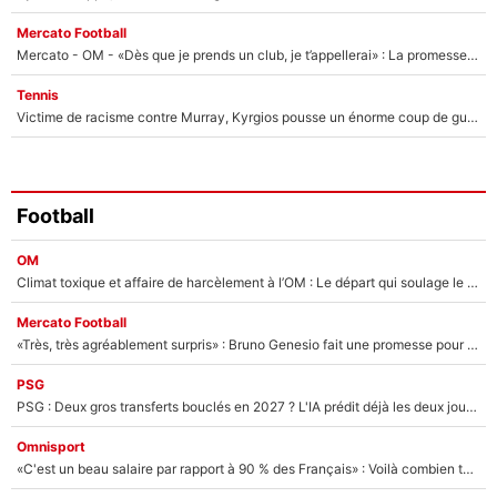
Mercato Football
Mercato - OM - «Dès que je prends un club, je t’appellerai» : La promesse de Marcelino au moment de claquer la porte
Tennis
Victime de racisme contre Murray, Kyrgios pousse un énorme coup de gueule !
Football
OM
Climat toxique et affaire de harcèlement à l’OM : Le départ qui soulage le vestiaire de Bruno Genesio
Mercato Football
«Très, très agréablement surpris» : Bruno Genesio fait une promesse pour la suite du mercato de l’OM et rassure les supporters
PSG
PSG : Deux gros transferts bouclés en 2027 ? L'IA prédit déjà les deux joueurs qui pourraient rejoindre Luis Enrique !
Omnisport
«C'est un beau salaire par rapport à 90 % des Français» : Voilà combien touchait Nelson Monfort sur France Télévisions avant de rejoindre CNews