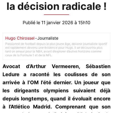
la décision radicale !
Publié le 11 janvier 2026 à 15h10
Hugo Chirossel
-
Journaliste
Passionné de football depuis le plus jeune âge, devenir journaliste sportif
est rapidement devenu une évidence pour Hugo. Il se découvrira plus
tard un amour pour la NBA, avant d’explorer d’autres horizons comme
ceux de la Formule 1 et de la NFL.
Avocat d’Arthur Vermeeren, Sébastien
Ledure a raconté les coulisses de son
arrivée à l’OM l’été dernier. Un joueur que
les dirigeants olympiens suivaient déjà
depuis longtemps, quand il évoluait encore
à l’Atlético Madrid. Comprenant que son