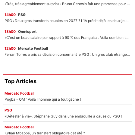
«Très, très agréablement surpris» : Bruno Genesio fait une promesse pour la suite du mercato de l’OM et rassure les supporters
14h00
PSG
PSG : Deux gros transferts bouclés en 2027 ? L'IA prédit déjà les deux joueurs qui pourraient rejoindre Luis Enrique !
13h00
Omnisport
«C'est un beau salaire par rapport à 90 % des Français» : Voilà combien touchait Nelson Monfort sur France Télévisions avant de rejoindre CNews
12h00
Mercato Football
Ferran Torres a pris sa décision concernant le PSG : Un gros club étranger prêt à relancer le feuilleton pour la signature du champion du monde 2026 !
Top Articles
Mercato Football
Pogba - OM : Voilà l'homme qui a tout gâché !
PSG
«Détester à vie», Stéphane Guy dans une embrouille à cause du PSG !
Mercato Football
Kylian Mbappé, un transfert obligatoire cet été ?