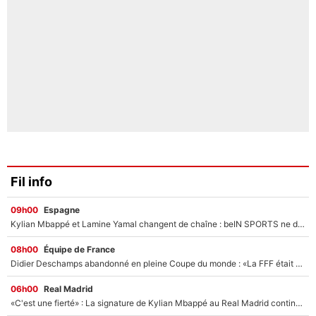
Fil info
09h00
Espagne
Kylian Mbappé et Lamine Yamal changent de chaîne : beIN SPORTS ne digère pas cette décision historique et prédit un fiasco pour la Liga
08h00
Équipe de France
Didier Deschamps abandonné en pleine Coupe du monde : «La FFF était déjà passée à Zinedine Zidane»
06h00
Real Madrid
«C'est une fierté» : La signature de Kylian Mbappé au Real Madrid continue de régaler l'Espagne