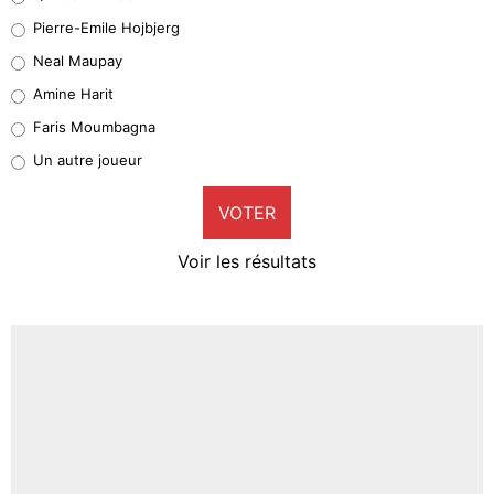
Geronimo Rulli
Pierre-Emile Hojbjerg
5%
Neal Maupay
Quinten Timber
Amine Harit
1%
Faris Moumbagna
Pierre-Emile Hojbjerg
Un autre joueur
9%
VOTER
Neal Maupay
4%
Voir les résultats
Amine Harit
3%
Faris Moumbagna
5%
Un autre joueur
5%
1551 personnes ont participé aux votes.