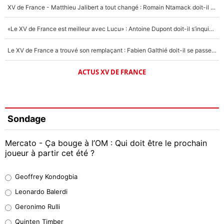
XV de France - Matthieu Jalibert a tout changé : Romain Ntamack doit-il s’inquiéter pour sa place à un an de la Coupe du monde ?
«Le XV de France est meilleur avec Lucu» : Antoine Dupont doit-il s’inquiéter pour sa place ?
Le XV de France a trouvé son remplaçant : Fabien Galthié doit-il se passer d'Antoine Dupont ?
ACTUS XV DE FRANCE
Sondage
Mercato - Ça bouge à l’OM : Qui doit être le prochain
joueur à partir cet été ?
Geoffrey Kondogbia
Geoffrey Kondogbia
38%
Leonardo Balerdi
Leonardo Balerdi
Geronimo Rulli
32%
Quinten Timber