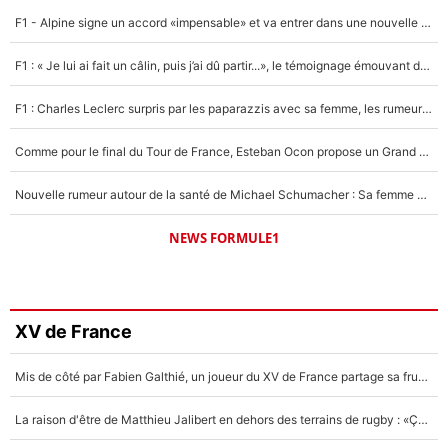
F1 - Alpine signe un accord «impensable» et va entrer dans une nouvelle dimension : Grande nouvelle pour Pierre Gasly !
F1 : « Je lui ai fait un câlin, puis j’ai dû partir...», le témoignage émouvant de Max Verstappen sur sa fille
F1 : Charles Leclerc surpris par les paparazzis avec sa femme, les rumeurs étaient vraies !
Comme pour le final du Tour de France, Esteban Ocon propose un Grand Prix de Formule 1 à Paris : «Autour de l’Arc de Triomphe, ce serait génial» !
Nouvelle rumeur autour de la santé de Michael Schumacher : Sa femme Corinna sort du silence
NEWS FORMULE1
XV de France
Mis de côté par Fabien Galthié, un joueur du XV de France partage sa frustration : «ils ne me l’ont pas dit tout de suite»
La raison d'être de Matthieu Jalibert en dehors des terrains de rugby : «Ça m'atteint autant que si tu touches à un membre de ma famille»