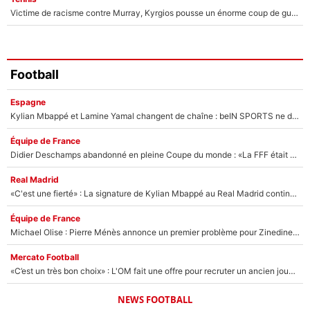
Victime de racisme contre Murray, Kyrgios pousse un énorme coup de gueule !
Football
Espagne
Kylian Mbappé et Lamine Yamal changent de chaîne : beIN SPORTS ne digère pas cette décision historique et prédit un fiasco pour la Liga
Équipe de France
Didier Deschamps abandonné en pleine Coupe du monde : «La FFF était déjà passée à Zinedine Zidane»
Real Madrid
«C'est une fierté» : La signature de Kylian Mbappé au Real Madrid continue de régaler l'Espagne
Équipe de France
Michael Olise : Pierre Ménès annonce un premier problème pour Zinedine Zidane en équipe de France
Mercato Football
«C’est un très bon choix» : L'OM fait une offre pour recruter un ancien joueur du PSG... et c'est validé dans l'After Foot !
NEWS FOOTBALL