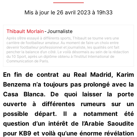
Mis à jour le 26 avril 2023 à 19h33
Thibault Morlain
-
Journaliste
Après s’être essayé à différents sports, Thibault se tourne vers une
carrière de footballeur amateur. Au moment de faire un choix entre
devenir footballeur professionnel et journaliste, les qualités ont fait
pencher la balance d’un côté. Le voilà désormais au sein de la rédaction
du 10 Sport, après un diplôme obtenu à l’Institut International de
Communication de Paris.
En fin de contrat au Real Madrid, Karim
Benzema n’a toujours pas prolongé avec la
Casa Blanca. De quoi laisser la porte
ouverte à différentes rumeurs sur un
possible départ. Il a notamment été
question d’un intérêt de l’Arabie Saoudite
pour KB9 et voilà qu’une énorme révélation