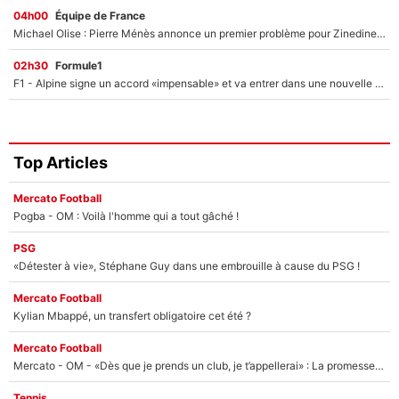
04h00
Équipe de France
Michael Olise : Pierre Ménès annonce un premier problème pour Zinedine Zidane en équipe de France
02h30
Formule1
F1 - Alpine signe un accord «impensable» et va entrer dans une nouvelle dimension : Grande nouvelle pour Pierre Gasly !
Top Articles
Mercato Football
Pogba - OM : Voilà l'homme qui a tout gâché !
PSG
«Détester à vie», Stéphane Guy dans une embrouille à cause du PSG !
Mercato Football
Kylian Mbappé, un transfert obligatoire cet été ?
Mercato Football
Mercato - OM - «Dès que je prends un club, je t’appellerai» : La promesse de Marcelino au moment de claquer la porte
Tennis