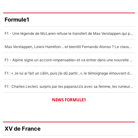
Formule1
F1 - Une légende de McLaren refuse le transfert de Max Verstappen qui pourrait «faire des vagues» et plomber l'ambiance dans l'équipe
Max Verstappen, Lewis Hamilton… et bientôt Fernando Alonso ? Le classement des pilotes les mieux payés en Formule 1 risque de changer !
F1 - Alpine signe un accord «impensable» et va entrer dans une nouvelle dimension : Grande nouvelle pour Pierre Gasly !
F1 : « Je lui ai fait un câlin, puis j’ai dû partir...», le témoignage émouvant de Max Verstappen sur sa fille
F1 : Charles Leclerc surpris par les paparazzis avec sa femme, les rumeurs étaient vraies !
NEWS FORMULE1
XV de France