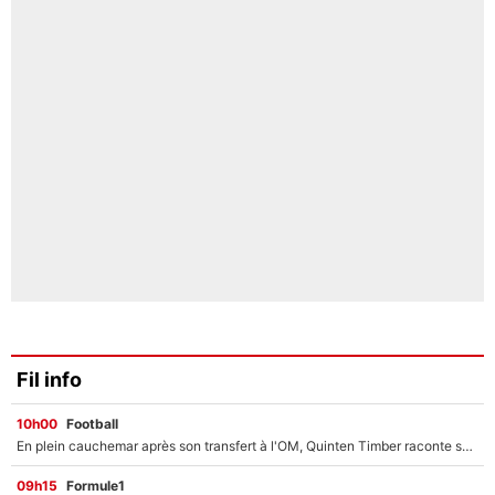
Fil info
10h00
Football
En plein cauchemar après son transfert à l'OM, Quinten Timber raconte ses doutes après sa signature à Marseille
09h15
Formule1