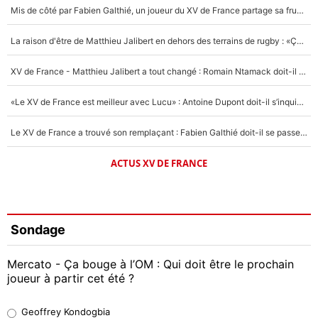
Mis de côté par Fabien Galthié, un joueur du XV de France partage sa frustration : «ils ne me l’ont pas dit tout de suite»
La raison d'être de Matthieu Jalibert en dehors des terrains de rugby : «Ça m'atteint autant que si tu touches à un membre de ma famille»
XV de France - Matthieu Jalibert a tout changé : Romain Ntamack doit-il s’inquiéter pour sa place à un an de la Coupe du monde ?
«Le XV de France est meilleur avec Lucu» : Antoine Dupont doit-il s’inquiéter pour sa place ?
Le XV de France a trouvé son remplaçant : Fabien Galthié doit-il se passer d'Antoine Dupont ?
ACTUS XV DE FRANCE
Sondage
Mercato - Ça bouge à l’OM : Qui doit être le prochain
joueur à partir cet été ?
Geoffrey Kondogbia
Geoffrey Kondogbia