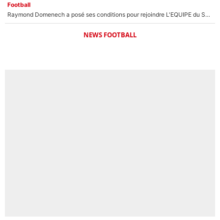
Football
Raymond Domenech a posé ses conditions pour rejoindre L'EQUIPE du Soir : Il refuse de faire l'émission avec un autre chroniqueur !
NEWS FOOTBALL