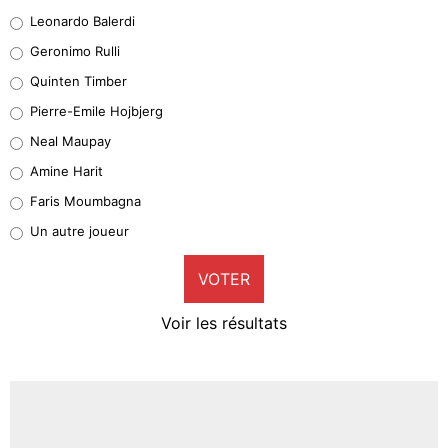
38%
Leonardo Balerdi
Leonardo Balerdi
Geronimo Rulli
32%
Quinten Timber
Geronimo Rulli
Pierre-Emile Hojbjerg
5%
Neal Maupay
Quinten Timber
Amine Harit
1%
Faris Moumbagna
Pierre-Emile Hojbjerg
Un autre joueur
9%
VOTER
Neal Maupay
4%
Voir les résultats
Amine Harit
3%
Faris Moumbagna
4%