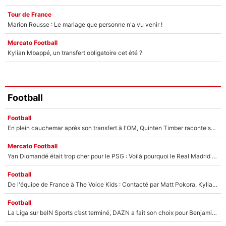
Tour de France
Marion Rousse : Le mariage que personne n'a vu venir !
Mercato Football
Kylian Mbappé, un transfert obligatoire cet été ?
Football
Football
En plein cauchemar après son transfert à l'OM, Quinten Timber raconte ses doutes après sa signature à Marseille
Mercato Football
Yan Diomandé était trop cher pour le PSG : Voilà pourquoi le Real Madrid a accepté de payer la somme record de 140M€ pour boucler son transfert !
Football
De l'équipe de France à The Voice Kids : Contacté par Matt Pokora, Kylian Mbappé a accepté de jouer un rôle inédit sur TF1 !
Football
La Liga sur beIN Sports c’est terminé, DAZN a fait son choix pour Benjamin Da Silva et Omar Da Fonseca !