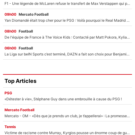
F1 - Une légende de McLaren refuse le transfert de Max Verstappen qui pourrait «faire des vagues» et plomber l'ambiance dans l'équipe
09h00
Mercato Football
Yan Diomandé était trop cher pour le PSG : Voilà pourquoi le Real Madrid a accepté de payer la somme record de 140M€ pour boucler son transfert !
08h00
Football
De l'équipe de France à The Voice Kids : Contacté par Matt Pokora, Kylian Mbappé a accepté de jouer un rôle inédit sur TF1 !
06h00
Football
La Liga sur beIN Sports c’est terminé, DAZN a fait son choix pour Benjamin Da Silva et Omar Da Fonseca !
Top Articles
PSG
«Détester à vie», Stéphane Guy dans une embrouille à cause du PSG !
Mercato Football
Mercato - OM - «Dès que je prends un club, je t’appellerai» : La promesse de Marcelino au moment de claquer la porte
Tennis
Victime de racisme contre Murray, Kyrgios pousse un énorme coup de gueule !