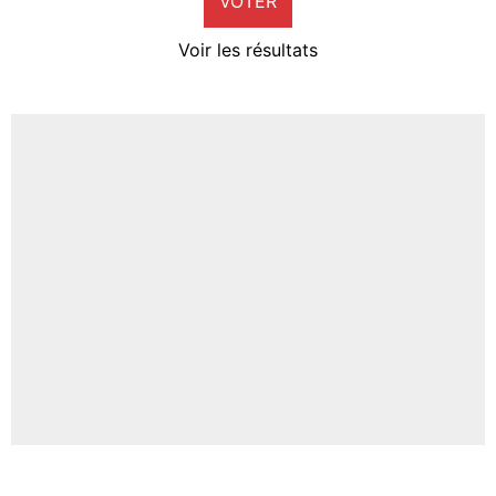
VOTER
Neal Maupay
4%
Voir les résultats
Amine Harit
3%
Faris Moumbagna
5%
Un autre joueur
5%
1529 personnes ont participé aux votes.