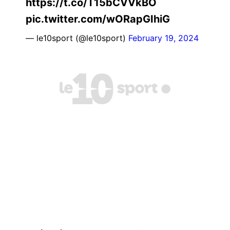
https://t.co/T15bCVVkBO
pic.twitter.com/wORapGIhiG
— le10sport (@le10sport)
February 19, 2024