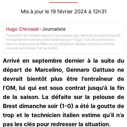
Mis à jour le 19 février 2024 à 12h31
Hugo Chirossel
-
Journaliste
Passionné de football depuis le plus jeune âge, devenir journaliste sportif
est rapidement devenu une évidence pour Hugo. Il se découvrira plus
tard un amour pour la NBA, avant d’explorer d’autres horizons comme
ceux de la Formule 1 et de la NFL.
Arrivé en septembre dernier à la suite du
départ de Marcelino, Gennaro Gattuso ne
devrait bientôt plus être l’entraîneur de
l’OM, lui qui est sous contrat jusqu'à la fin
de la saison. La défaite sur la pelouse de
Brest dimanche soir (1-0) a été la goutte de
trop et le technicien italien estime qu’il n’a
pas les clés pour redresser la situation.