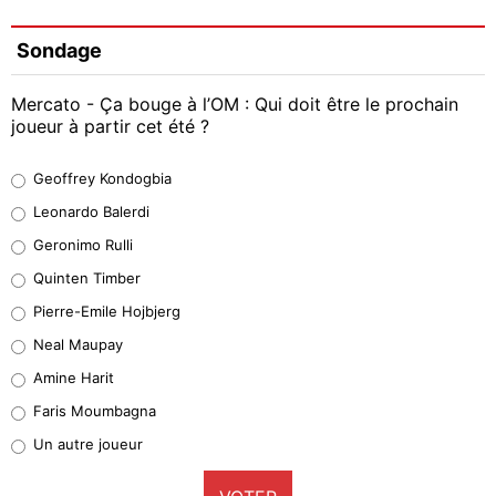
Sondage
Mercato - Ça bouge à l’OM : Qui doit être le prochain
joueur à partir cet été ?
Geoffrey Kondogbia
Geoffrey Kondogbia
38%
Leonardo Balerdi
Leonardo Balerdi
Geronimo Rulli
32%
Quinten Timber
Geronimo Rulli
Pierre-Emile Hojbjerg
5%
Neal Maupay
Quinten Timber
Amine Harit
1%
Faris Moumbagna
Pierre-Emile Hojbjerg
Un autre joueur
9%