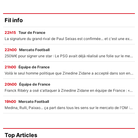
Fil info
22h15
Tour de France
La signature du grand rival de Paul Seixas est confirmée... et c'est une excellente nouvelle pour l'équipe Decathlon-CMA CGM !
22h00
Mercato Football
250M€ pour signer une star : Le PSG avait déjà réalisé une folie sur le mercato bien avant Neymar !
21h00
Équipe de France
Voilà le seul homme politique que Zinedine Zidane a accepté dans son entourage : «Je garde un très bon souvenir de lui»
20h00
Équipe de France
Franck Ribéry a osé s'attaquer à Zinedine Zidane en équipe de France : «Je n'aurais jamais fait ça»
19h00
Mercato Football
Medina, Rulli, Paixao... ça part dans tous les sens sur le mercato de l'OM : Frank McCourt va enfin récupérer l'argent qu'il attend ?
Top Articles