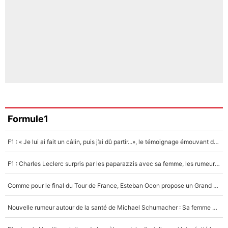
Formule1
F1 : « Je lui ai fait un câlin, puis j’ai dû partir...», le témoignage émouvant de Max Verstappen sur sa fille
F1 : Charles Leclerc surpris par les paparazzis avec sa femme, les rumeurs étaient vraies !
Comme pour le final du Tour de France, Esteban Ocon propose un Grand Prix de Formule 1 à Paris : «Autour de l’Arc de Triomphe, ce serait génial» !
Nouvelle rumeur autour de la santé de Michael Schumacher : Sa femme Corinna sort du silence