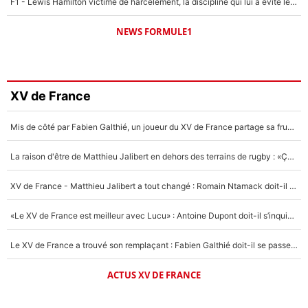
F1 - Lewis Hamilton victime de harcèlement, la discipline qui lui a évité le pire : «J'aurais probablement mal tourné»
NEWS FORMULE1
XV de France
Mis de côté par Fabien Galthié, un joueur du XV de France partage sa frustration : «ils ne me l’ont pas dit tout de suite»
La raison d'être de Matthieu Jalibert en dehors des terrains de rugby : «Ça m'atteint autant que si tu touches à un membre de ma famille»
XV de France - Matthieu Jalibert a tout changé : Romain Ntamack doit-il s’inquiéter pour sa place à un an de la Coupe du monde ?
«Le XV de France est meilleur avec Lucu» : Antoine Dupont doit-il s’inquiéter pour sa place ?
Le XV de France a trouvé son remplaçant : Fabien Galthié doit-il se passer d'Antoine Dupont ?
ACTUS XV DE FRANCE