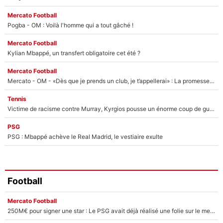
Mercato Football
Pogba - OM : Voilà l'homme qui a tout gâché !
Mercato Football
Kylian Mbappé, un transfert obligatoire cet été ?
Mercato Football
Mercato - OM - «Dès que je prends un club, je t’appellerai» : La promesse de Marcelino au moment de claquer la porte
Tennis
Victime de racisme contre Murray, Kyrgios pousse un énorme coup de gueule !
PSG
PSG : Mbappé achève le Real Madrid, le vestiaire exulte
Football
Mercato Football
250M€ pour signer une star : Le PSG avait déjà réalisé une folie sur le mercato bien avant Neymar !