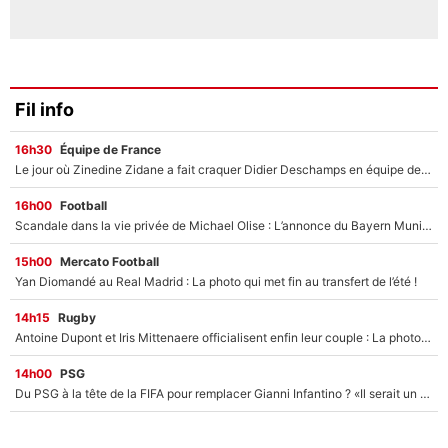
Fil info
16h30
Équipe de France
Le jour où Zinedine Zidane a fait craquer Didier Deschamps en équipe de France : «Je m’en suis voulu», l’ancien sélectionneur a regretté son geste !
16h00
Football
Scandale dans la vie privée de Michael Olise : L’annonce du Bayern Munich sur son enfant caché
15h00
Mercato Football
Yan Diomandé au Real Madrid : La photo qui met fin au transfert de l’été !
14h15
Rugby
Antoine Dupont et Iris Mittenaere officialisent enfin leur couple : La photo qui enflamme les réseaux sociaux
14h00
PSG
Du PSG à la tête de la FIFA pour remplacer Gianni Infantino ? «Il serait un mauvais président», le patron de la Liga s'attaque à Nasser Al-Khelaïfi !