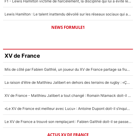
F1 - Lewis Hamilton victime de harcèlement, la discipline qui lui a évité le pire : «J'aurais probablement mal tourné»
Lewis Hamilton : Le talent inattendu dévoilé sur les réseaux sociaux qui a impressionné Kim Kardashian pendant leurs vacances en amoureux !
NEWS FORMULE1
XV de France
Mis de côté par Fabien Galthié, un joueur du XV de France partage sa frustration : «ils ne me l’ont pas dit tout de suite»
La raison d'être de Matthieu Jalibert en dehors des terrains de rugby : «Ça m'atteint autant que si tu touches à un membre de ma famille»
XV de France - Matthieu Jalibert a tout changé : Romain Ntamack doit-il s’inquiéter pour sa place à un an de la Coupe du monde ?
«Le XV de France est meilleur avec Lucu» : Antoine Dupont doit-il s’inquiéter pour sa place ?
Le XV de France a trouvé son remplaçant : Fabien Galthié doit-il se passer d'Antoine Dupont ?
ACTUS XV DE FRANCE