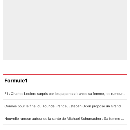
Formule1
F1 : Charles Leclerc surpris par les paparazzis avec sa femme, les rumeurs étaient vraies !
Comme pour le final du Tour de France, Esteban Ocon propose un Grand Prix de Formule 1 à Paris : «Autour de l’Arc de Triomphe, ce serait génial» !
Nouvelle rumeur autour de la santé de Michael Schumacher : Sa femme Corinna sort du silence