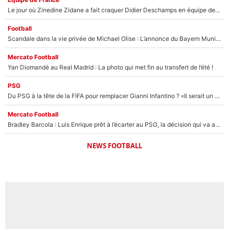
Le jour où Zinedine Zidane a fait craquer Didier Deschamps en équipe de France : «Je m’en suis voulu», l’ancien sélectionneur a regretté son geste !
Football
Scandale dans la vie privée de Michael Olise : L’annonce du Bayern Munich sur son enfant caché
Mercato Football
Yan Diomandé au Real Madrid : La photo qui met fin au transfert de l’été !
PSG
Du PSG à la tête de la FIFA pour remplacer Gianni Infantino ? «Il serait un mauvais président», le patron de la Liga s'attaque à Nasser Al-Khelaïfi !
Mercato Football
Bradley Barcola : Luis Enrique prêt à l’écarter au PSG, la décision qui va accélérer son transfert à Liverpool ?
NEWS FOOTBALL