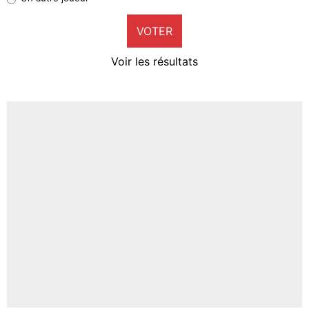
9%
VOTER
Neal Maupay
4%
Voir les résultats
Amine Harit
3%
Faris Moumbagna
5%
Un autre joueur
5%
1506 personnes ont participé aux votes.