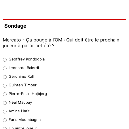
Sondage
Mercato - Ça bouge à l’OM : Qui doit être le prochain
joueur à partir cet été ?
Geoffrey Kondogbia
Geoffrey Kondogbia
38%
Leonardo Balerdi
Leonardo Balerdi
Geronimo Rulli
32%
Quinten Timber
Geronimo Rulli
Pierre-Emile Hojbjerg
5%
Neal Maupay
Quinten Timber
Amine Harit
1%
Faris Moumbagna
Pierre-Emile Hojbjerg
Un autre joueur