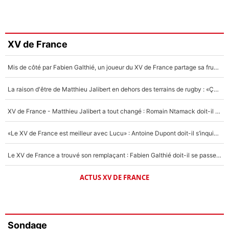
XV de France
Mis de côté par Fabien Galthié, un joueur du XV de France partage sa frustration : «ils ne me l’ont pas dit tout de suite»
La raison d'être de Matthieu Jalibert en dehors des terrains de rugby : «Ça m'atteint autant que si tu touches à un membre de ma famille»
XV de France - Matthieu Jalibert a tout changé : Romain Ntamack doit-il s’inquiéter pour sa place à un an de la Coupe du monde ?
«Le XV de France est meilleur avec Lucu» : Antoine Dupont doit-il s’inquiéter pour sa place ?
Le XV de France a trouvé son remplaçant : Fabien Galthié doit-il se passer d'Antoine Dupont ?
ACTUS XV DE FRANCE
Sondage