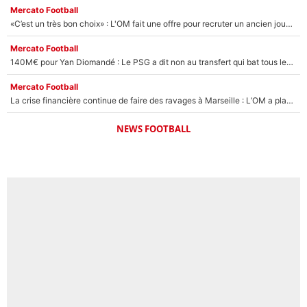
Mercato Football
«C’est un très bon choix» : L'OM fait une offre pour recruter un ancien joueur du PSG... et c'est validé dans l'After Foot !
Mercato Football
140M€ pour Yan Diomandé : Le PSG a dit non au transfert qui bat tous les records sur le mercato
Mercato Football
La crise financière continue de faire des ravages à Marseille : L’OM a placé 12 joueurs sur le marché des transferts… et ça pourrait lui rapporter près de 100M€ !
NEWS FOOTBALL