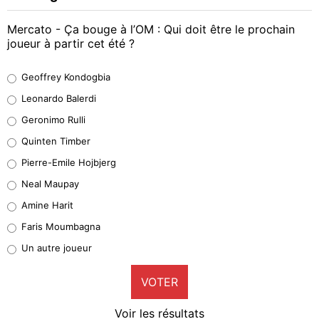
Mercato - Ça bouge à l’OM : Qui doit être le prochain
joueur à partir cet été ?
Geoffrey Kondogbia
Geoffrey Kondogbia
38%
Leonardo Balerdi
Leonardo Balerdi
Geronimo Rulli
32%
Quinten Timber
Geronimo Rulli
Pierre-Emile Hojbjerg
5%
Neal Maupay
Quinten Timber
Amine Harit
1%
Faris Moumbagna
Pierre-Emile Hojbjerg
Un autre joueur
9%
VOTER
Neal Maupay
4%
Voir les résultats