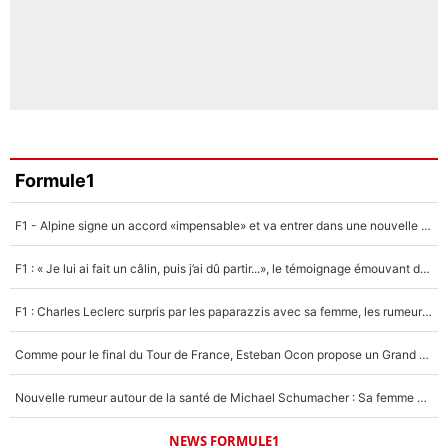
Formule1
F1 - Alpine signe un accord «impensable» et va entrer dans une nouvelle dimension : Grande nouvelle pour Pierre Gasly !
F1 : « Je lui ai fait un câlin, puis j’ai dû partir...», le témoignage émouvant de Max Verstappen sur sa fille
F1 : Charles Leclerc surpris par les paparazzis avec sa femme, les rumeurs étaient vraies !
Comme pour le final du Tour de France, Esteban Ocon propose un Grand Prix de Formule 1 à Paris : «Autour de l’Arc de Triomphe, ce serait génial» !
Nouvelle rumeur autour de la santé de Michael Schumacher : Sa femme Corinna sort du silence
NEWS FORMULE1