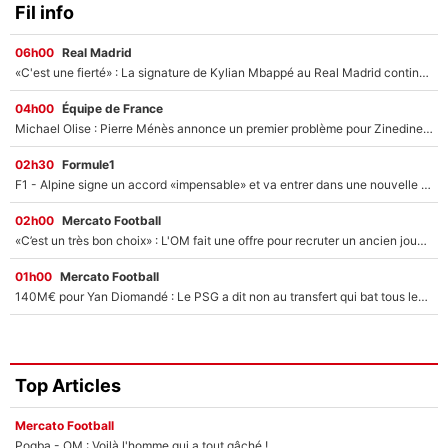
Fil info
06h00
Real Madrid
«C'est une fierté» : La signature de Kylian Mbappé au Real Madrid continue de régaler l'Espagne
04h00
Équipe de France
Michael Olise : Pierre Ménès annonce un premier problème pour Zinedine Zidane en équipe de France
02h30
Formule1
F1 - Alpine signe un accord «impensable» et va entrer dans une nouvelle dimension : Grande nouvelle pour Pierre Gasly !
02h00
Mercato Football
«C’est un très bon choix» : L'OM fait une offre pour recruter un ancien joueur du PSG... et c'est validé dans l'After Foot !
01h00
Mercato Football
140M€ pour Yan Diomandé : Le PSG a dit non au transfert qui bat tous les records sur le mercato
Top Articles
Mercato Football
Pogba - OM : Voilà l'homme qui a tout gâché !