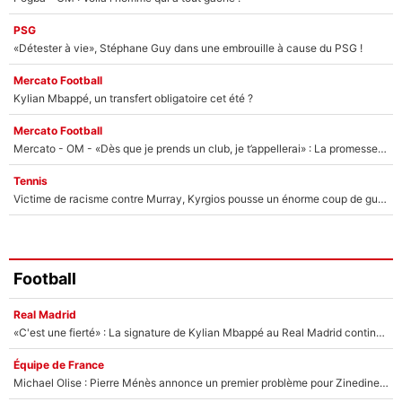
PSG
«Détester à vie», Stéphane Guy dans une embrouille à cause du PSG !
Mercato Football
Kylian Mbappé, un transfert obligatoire cet été ?
Mercato Football
Mercato - OM - «Dès que je prends un club, je t’appellerai» : La promesse de Marcelino au moment de claquer la porte
Tennis
Victime de racisme contre Murray, Kyrgios pousse un énorme coup de gueule !
Football
Real Madrid
«C'est une fierté» : La signature de Kylian Mbappé au Real Madrid continue de régaler l'Espagne
Équipe de France
Michael Olise : Pierre Ménès annonce un premier problème pour Zinedine Zidane en équipe de France