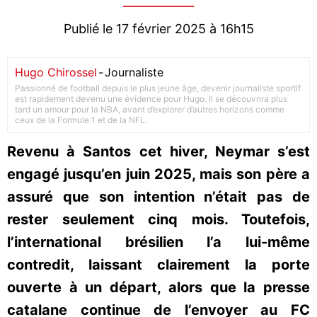
Publié le 17 février 2025 à 16h15
Hugo Chirossel
-
Journaliste
Passionné de football depuis le plus jeune âge, devenir journaliste sportif
est rapidement devenu une évidence pour Hugo. Il se découvrira plus
tard un amour pour la NBA, avant d’explorer d’autres horizons comme
ceux de la Formule 1 et de la NFL.
Revenu à Santos cet hiver, Neymar s’est
engagé jusqu’en juin 2025, mais son père a
assuré que son intention n’était pas de
rester seulement cinq mois. Toutefois,
l’international brésilien l’a lui-même
contredit, laissant clairement la porte
ouverte à un départ, alors que la presse
catalane continue de l’envoyer au FC