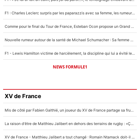
F1 : Charles Leclerc surpris par les paparazzis avec sa femme, les rumeurs étaient vraies !
Comme pour le final du Tour de France, Esteban Ocon propose un Grand Prix de Formule 1 à Paris : «Autour de l’Arc de Triomphe, ce serait génial» !
Nouvelle rumeur autour de la santé de Michael Schumacher : Sa femme Corinna sort du silence
F1 - Lewis Hamilton victime de harcèlement, la discipline qui lui a évité le pire : «J'aurais probablement mal tourné»
NEWS FORMULE1
XV de France
Mis de côté par Fabien Galthié, un joueur du XV de France partage sa frustration : «ils ne me l’ont pas dit tout de suite»
La raison d'être de Matthieu Jalibert en dehors des terrains de rugby : «Ça m'atteint autant que si tu touches à un membre de ma famille»
XV de France - Matthieu Jalibert a tout changé : Romain Ntamack doit-il s’inquiéter pour sa place à un an de la Coupe du monde ?