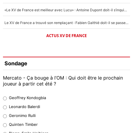
«Le XV de France est meilleur avec Lucu» : Antoine Dupont doit-il s’inquiéter pour sa place ?
Le XV de France a trouvé son remplaçant : Fabien Galthié doit-il se passer d'Antoine Dupont ?
ACTUS XV DE FRANCE
Sondage
Mercato - Ça bouge à l’OM : Qui doit être le prochain
joueur à partir cet été ?
Geoffrey Kondogbia
Geoffrey Kondogbia
38%
Leonardo Balerdi
Leonardo Balerdi
Geronimo Rulli
32%
Quinten Timber
Geronimo Rulli