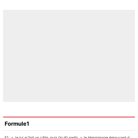
Formule1
F1 : « Je lui ai fait un câlin, puis j’ai dû partir...», le témoignage émouvant de Max Verstappen sur sa fille