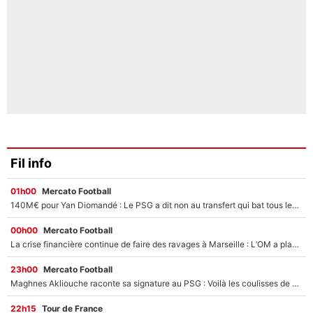
Fil info
01h00
Mercato Football
140M€ pour Yan Diomandé : Le PSG a dit non au transfert qui bat tous les records sur le mercato
00h00
Mercato Football
La crise financière continue de faire des ravages à Marseille : L’OM a placé 12 joueurs sur le marché des transferts… et ça pourrait lui rapporter près de 100M€ !
23h00
Mercato Football
Maghnes Akliouche raconte sa signature au PSG : Voilà les coulisses de son transfert de rêve à 50M€
22h15
Tour de France