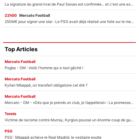
La signature du grand rival de Paul Seixas est confirmée... et c'est une excellente nouvelle pour l'équipe Decathlon-CMA CGM !
22h00
Mercato Football
250M€ pour signer une star : Le PSG avait déjà réalisé une folie sur le mercato bien avant Neymar !
Top Articles
Mercato Football
Pogba - OM : Voilà l'homme qui a tout gâché !
Mercato Football
Kylian Mbappé, un transfert obligatoire cet été ?
Mercato Football
Mercato - OM - «Dès que je prends un club, je t’appellerai» : La promesse de Marcelino au moment de claquer la porte
Tennis
Victime de racisme contre Murray, Kyrgios pousse un énorme coup de gueule !
PSG
PSG : Mbappé achève le Real Madrid, le vestiaire exulte