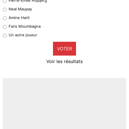
Pierre-Emile Hojbjerg
5%
Neal Maupay
Quinten Timber
Amine Harit
1%
Faris Moumbagna
Pierre-Emile Hojbjerg
Un autre joueur
9%
VOTER
Neal Maupay
4%
Voir les résultats
Amine Harit
3%
Faris Moumbagna
5%
Un autre joueur
5%
1537 personnes ont participé aux votes.