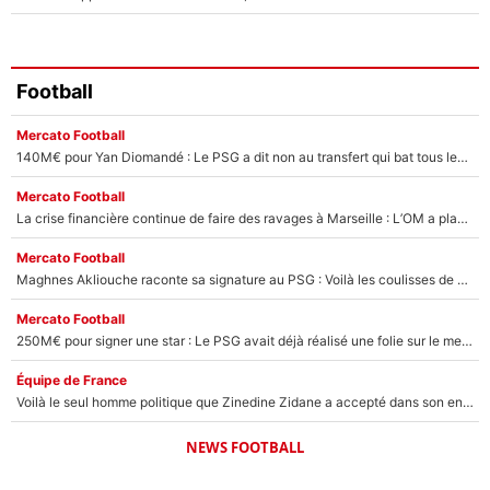
Football
Mercato Football
140M€ pour Yan Diomandé : Le PSG a dit non au transfert qui bat tous les records sur le mercato
Mercato Football
La crise financière continue de faire des ravages à Marseille : L’OM a placé 12 joueurs sur le marché des transferts… et ça pourrait lui rapporter près de 100M€ !
Mercato Football
Maghnes Akliouche raconte sa signature au PSG : Voilà les coulisses de son transfert de rêve à 50M€
Mercato Football
250M€ pour signer une star : Le PSG avait déjà réalisé une folie sur le mercato bien avant Neymar !
Équipe de France
Voilà le seul homme politique que Zinedine Zidane a accepté dans son entourage : «Je garde un très bon souvenir de lui»
NEWS FOOTBALL