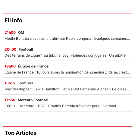
Fil info
21h00
OM
Medhi Benatia s'est «senti trahi» par Pablo Longoria : Quelques semaines après son départ, l'ancien directeur de football de l'OM règle ses comptes
20h00
Football
Des terrains de Ligue 1 au tribunal pour violences conjugales : Un arbitre français encourt une peine de 18 mois de prison !
19h00
Équipe de France
Equipe de France : 10 jours après la nomination de Zinedine Zidane, c'est au tour de son fils de prendre un nouveau départ !
18h15
Formule1
Max Verstappen, Lewis Hamilton… et bientôt Fernando Alonso ? Le classement des pilotes les mieux payés en Formule 1 risque de changer !
17h50
Mercato Football
EXCLU - Mercato - PSG : Bradley Barcola trop cher pour Liverpool
Top Articles