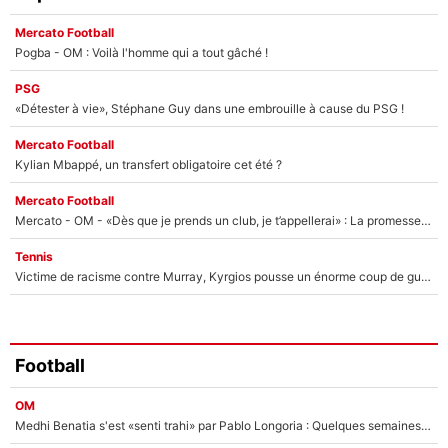
Mercato Football
Pogba - OM : Voilà l'homme qui a tout gâché !
PSG
«Détester à vie», Stéphane Guy dans une embrouille à cause du PSG !
Mercato Football
Kylian Mbappé, un transfert obligatoire cet été ?
Mercato Football
Mercato - OM - «Dès que je prends un club, je t’appellerai» : La promesse de Marcelino au moment de claquer la porte
Tennis
Victime de racisme contre Murray, Kyrgios pousse un énorme coup de gueule !
Football
OM
Medhi Benatia s'est «senti trahi» par Pablo Longoria : Quelques semaines après son départ, l'ancien directeur de football de l'OM règle ses comptes