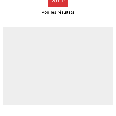
VOTER
Neal Maupay
4%
Voir les résultats
Amine Harit
3%
Faris Moumbagna
4%
Un autre joueur
5%
1615 personnes ont participé aux votes.