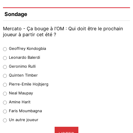
Sondage
Mercato - Ça bouge à l’OM : Qui doit être le prochain
joueur à partir cet été ?
Geoffrey Kondogbia
Geoffrey Kondogbia
38%
Leonardo Balerdi
Leonardo Balerdi
Geronimo Rulli
32%
Quinten Timber
Geronimo Rulli
Pierre-Emile Hojbjerg
5%
Neal Maupay
Quinten Timber
Amine Harit
1%
Faris Moumbagna
Pierre-Emile Hojbjerg
Un autre joueur
9%