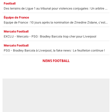
Football
Des terrains de Ligue 1 au tribunal pour violences conjugales : Un arbitre français encourt une peine de 18 mois de prison !
Équipe de France
Equipe de France : 10 jours après la nomination de Zinedine Zidane, c'est au tour de son fils de prendre un nouveau départ !
Mercato Football
EXCLU - Mercato - PSG : Bradley Barcola trop cher pour Liverpool
Mercato Football
PSG - Bradley Barcola à Liverpool, la fake news : Le feuilleton continue !
NEWS FOOTBALL