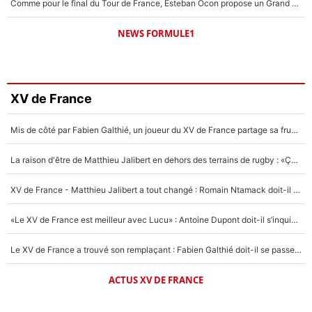
Comme pour le final du Tour de France, Esteban Ocon propose un Grand Prix de Formule 1 à Paris : «Autour de l’Arc de Triomphe, ce serait génial» !
NEWS FORMULE1
XV de France
Mis de côté par Fabien Galthié, un joueur du XV de France partage sa frustration : «ils ne me l’ont pas dit tout de suite»
La raison d'être de Matthieu Jalibert en dehors des terrains de rugby : «Ça m'atteint autant que si tu touches à un membre de ma famille»
XV de France - Matthieu Jalibert a tout changé : Romain Ntamack doit-il s’inquiéter pour sa place à un an de la Coupe du monde ?
«Le XV de France est meilleur avec Lucu» : Antoine Dupont doit-il s’inquiéter pour sa place ?
Le XV de France a trouvé son remplaçant : Fabien Galthié doit-il se passer d'Antoine Dupont ?
ACTUS XV DE FRANCE