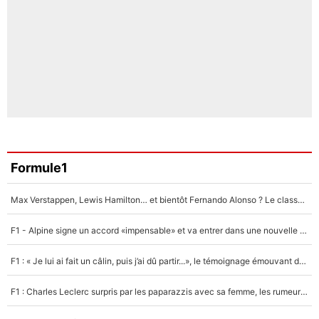
Formule1
Max Verstappen, Lewis Hamilton… et bientôt Fernando Alonso ? Le classement des pilotes les mieux payés en Formule 1 risque de changer !
F1 - Alpine signe un accord «impensable» et va entrer dans une nouvelle dimension : Grande nouvelle pour Pierre Gasly !
F1 : « Je lui ai fait un câlin, puis j’ai dû partir...», le témoignage émouvant de Max Verstappen sur sa fille
F1 : Charles Leclerc surpris par les paparazzis avec sa femme, les rumeurs étaient vraies !