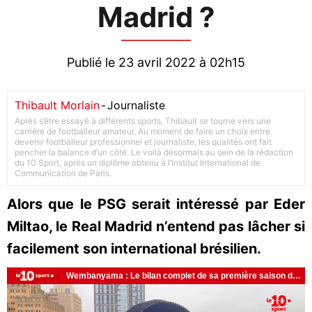
Madrid ?
Publié le 23 avril 2022 à 02h15
Thibault Morlain
-
Journaliste
Après s’être essayé à différents sports, Thibault se tourne vers une
carrière de footballeur amateur. Au moment de faire un choix entre
devenir footballeur professionnel et journaliste, les qualités ont fait
pencher la balance d’un côté. Le voilà désormais au sein de la rédaction
du 10 Sport, après un diplôme obtenu à l’Institut International de
Communication de Paris.
Alors que le PSG serait intéressé par Eder
Miltao, le Real Madrid n’entend pas lâcher si
facilement son international brésilien.