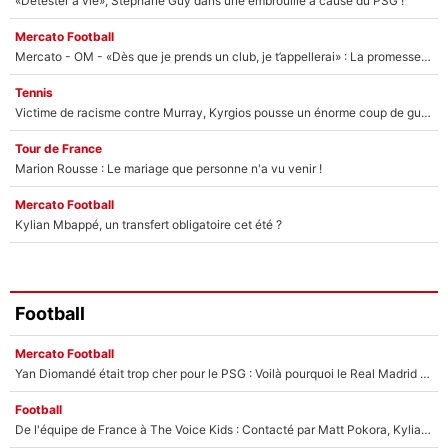
«Détester à vie», Stéphane Guy dans une embrouille à cause du PSG !
Mercato Football
Mercato - OM - «Dès que je prends un club, je t’appellerai» : La promesse de Marcelino au moment de claquer la porte
Tennis
Victime de racisme contre Murray, Kyrgios pousse un énorme coup de gueule !
Tour de France
Marion Rousse : Le mariage que personne n'a vu venir !
Mercato Football
Kylian Mbappé, un transfert obligatoire cet été ?
Football
Mercato Football
Yan Diomandé était trop cher pour le PSG : Voilà pourquoi le Real Madrid a accepté de payer la somme record de 140M€ pour boucler son transfert !
Football
De l'équipe de France à The Voice Kids : Contacté par Matt Pokora, Kylian Mbappé a accepté de jouer un rôle inédit sur TF1 !