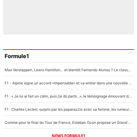
Formule1
Max Verstappen, Lewis Hamilton… et bientôt Fernando Alonso ? Le classement des pilotes les mieux payés en Formule 1 risque de changer !
F1 - Alpine signe un accord «impensable» et va entrer dans une nouvelle dimension : Grande nouvelle pour Pierre Gasly !
F1 : « Je lui ai fait un câlin, puis j’ai dû partir...», le témoignage émouvant de Max Verstappen sur sa fille
F1 : Charles Leclerc surpris par les paparazzis avec sa femme, les rumeurs étaient vraies !
Comme pour le final du Tour de France, Esteban Ocon propose un Grand Prix de Formule 1 à Paris : «Autour de l’Arc de Triomphe, ce serait génial» !
NEWS FORMULE1