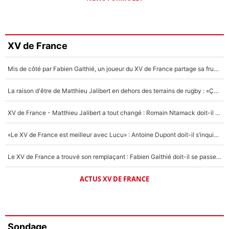
XV de France
Mis de côté par Fabien Galthié, un joueur du XV de France partage sa frustration : «ils ne me l’ont pas dit tout de suite»
La raison d'être de Matthieu Jalibert en dehors des terrains de rugby : «Ça m'atteint autant que si tu touches à un membre de ma famille»
XV de France - Matthieu Jalibert a tout changé : Romain Ntamack doit-il s’inquiéter pour sa place à un an de la Coupe du monde ?
«Le XV de France est meilleur avec Lucu» : Antoine Dupont doit-il s’inquiéter pour sa place ?
Le XV de France a trouvé son remplaçant : Fabien Galthié doit-il se passer d'Antoine Dupont ?
ACTUS XV DE FRANCE
Sondage