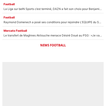
Football
La Liga sur beIN Sports c’est terminé, DAZN a fait son choix pour Benjamin Da Silva et Omar Da Fonseca !
Football
Raymond Domenech a posé ses conditions pour rejoindre L'EQUIPE du Soir : Il refuse de faire l'émission avec un autre chroniqueur !
Mercato Football
Le transfert de Maghnes Akliouche menace Désiré Doué au PSG : «Je valide à 200%»
NEWS FOOTBALL