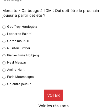
Mercato - Ça bouge à l’OM : Qui doit être le prochain
joueur à partir cet été ?
Geoffrey Kondogbia
Geoffrey Kondogbia
38%
Leonardo Balerdi
Leonardo Balerdi
Geronimo Rulli
32%
Quinten Timber
Geronimo Rulli
Pierre-Emile Hojbjerg
5%
Neal Maupay
Quinten Timber
Amine Harit
1%
Faris Moumbagna
Pierre-Emile Hojbjerg
Un autre joueur
9%
VOTER
Neal Maupay
4%
Voir les résultats