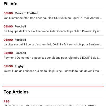
Fil info
09h00
Mercato Football
Yan Diomandé était trop cher pour le PSG : Voilà pourquoi le Real Madrid a accepté de payer la somme record de 140M€ pour boucler son transfert !
08h00
Football
De l'équipe de France à The Voice Kids : Contacté par Matt Pokora, Kylian Mbappé a accepté de jouer un rôle inédit sur TF1 !
06h00
Football
La Liga sur beIN Sports c’est terminé, DAZN a fait son choix pour Benjamin Da Silva et Omar Da Fonseca !
04h00
Football
Raymond Domenech a posé ses conditions pour rejoindre L'EQUIPE du Soir : Il refuse de faire l'émission avec un autre chroniqueur !
02h30
Rugby
«C’est l'une des choses qui me fait le plus peur dans le fait de devenir maman» : En couple avec Antoine Dupont, Iris Mittenaere s'inquiète déjà pour ses futurs enfants !
Top Articles
PSG