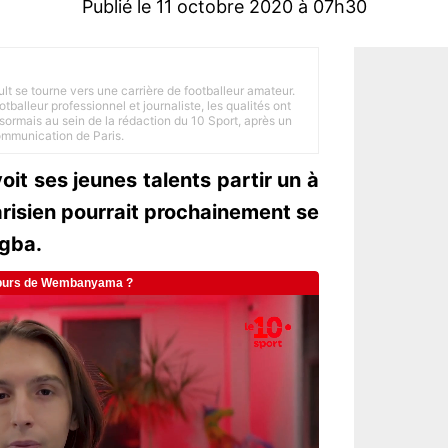
Publié le 11 octobre 2020 à 07h30
ult se tourne vers une carrière de footballeur amateur.
balleur professionnel et journaliste, les qualités ont
ésormais au sein de la rédaction du 10 Sport, après un
Communication de Paris.
voit ses jeunes talents partir un à
arisien pourrait prochainement se
agba.