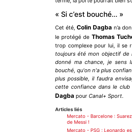
terme, la porte pourrait bien s
« Si c’est bouché… »
Colin Dagba
Cet été,
n’a don
Thomas Tuch
le protégé de
trop complexe pour lui, il se r
toujours été mon objectif de 
donné ma chance, je sens la
bouché, qu'on n'a plus confian
plus possible, il faudra envisa
cette confiance dans le club 
Dagba
pour
Canal+ Sport
.
Articles liés
Mercato - Barcelone : Suarez
de Messi !
Mercato - PSG : Leonardo est