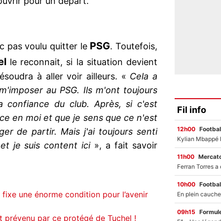
’ouvrir pour un départ.
PSG
c pas voulu quitter le
. Toutefois,
el
le reconnait, si la situation devient
ésoudra à aller voir ailleurs. «
Cela a
m'imposer au PSG. Ils m'ont toujours
 confiance du club. Après, si c'est
Fil info
ce en moi et que je sens que ce n'est
12h00
Footbal
ger de partir. Mais j'ai toujours senti
et je suis content ici
», a fait savoir
11h00
Mercato
10h00
Footbal
 fixe une énorme condition pour l’avenir
09h15
Formul
 prévenu par ce protégé de Tuchel !