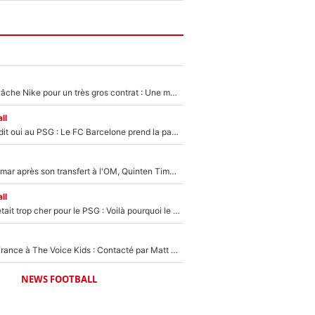
Kylian Mbappé lâche Nike pour un très gros contrat : Une marque «inattendue» va frapper très fort
ll
Ferran Torres a dit oui au PSG : Le FC Barcelone prend la parole alors qu'un transfert de l'attaquant espagnol prend forme
En plein cauchemar après son transfert à l'OM, Quinten Timber raconte ses doutes après sa signature à Marseille
ll
Yan Diomandé était trop cher pour le PSG : Voilà pourquoi le Real Madrid a accepté de payer la somme record de 140M€ pour boucler son transfert !
De l'équipe de France à The Voice Kids : Contacté par Matt Pokora, Kylian Mbappé a accepté de jouer un rôle inédit sur TF1 !
NEWS FOOTBALL