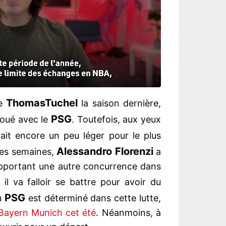
Thomas
Tuchel
de
la saison dernière,
PSG
oué avec le
. Toutefois, aux yeux
rait encore un peu léger pour le plus
Alessandro Florenzi
ques semaines,
a
, apportant une autre concurrence dans
, il va falloir se battre pour avoir du
PSG
du
est déterminé dans cette lutte,
 Bayern Munich cet été
. Néanmoins, à