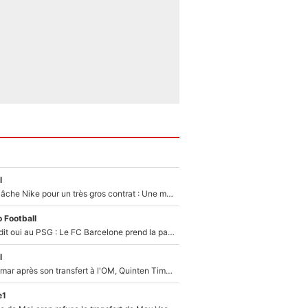
l
Kylian Mbappé lâche Nike pour un très gros contrat : Une marque «inattendue» va frapper très fort
 Football
Ferran Torres a dit oui au PSG : Le FC Barcelone prend la parole alors qu'un transfert de l'attaquant espagnol prend forme
l
En plein cauchemar après son transfert à l'OM, Quinten Timber raconte ses doutes après sa signature à Marseille
e1