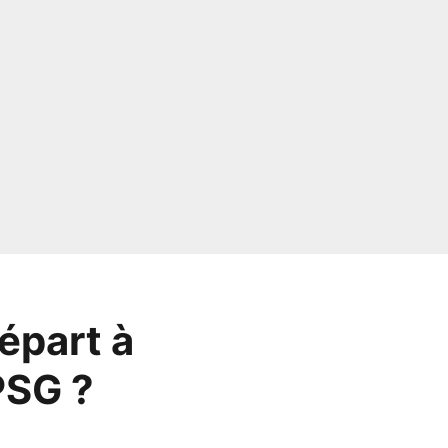
épart à
PSG ?