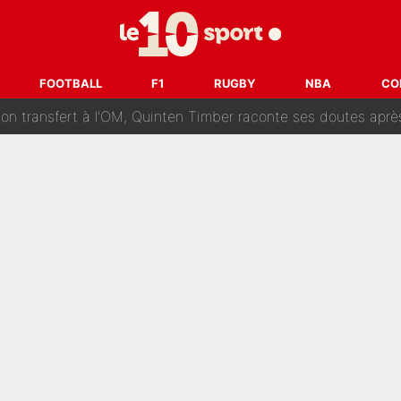
ur un très gros contrat : Une marque «inattendue» va frapper
SG : Le FC Barcelone prend la parole alors qu'un transfert de
FOOTBALL
F1
RUGBY
NBA
CO
n transfert à l'OM, Quinten Timber raconte ses doutes après
fuse le transfert de Max Verstappen qui pourrait «faire des vagues»
r le PSG : Voilà pourquoi le Real Madrid a accepté de payer la somme reco