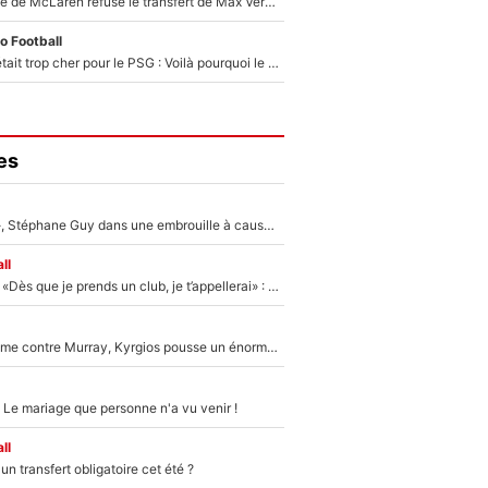
F1 - Une légende de McLaren refuse le transfert de Max Verstappen qui pourrait «faire des vagues» et plomber l'ambiance dans l'équipe
o Football
Yan Diomandé était trop cher pour le PSG : Voilà pourquoi le Real Madrid a accepté de payer la somme record de 140M€ pour boucler son transfert !
es
«Détester à vie», Stéphane Guy dans une embrouille à cause du PSG !
ll
Mercato - OM - «Dès que je prends un club, je t’appellerai» : La promesse de Marcelino au moment de claquer la porte
Victime de racisme contre Murray, Kyrgios pousse un énorme coup de gueule !
 Le mariage que personne n'a vu venir !
ll
n transfert obligatoire cet été ?