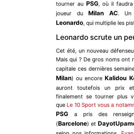
PSG
tourner au
, où il faudr
Milan AC
joueur du
. Un 
Leonardo
, qui multiplie les p
Leonardo scrute un peu
Cet été, un nouveau défenseu
Mais qui ? De gros noms ont 
capitale ces dernières semaine
Milan
Kalidou K
) ou encore
auront toutefois un prix 
finalement se tourner plus ve
que
Le 10 Sport vous a notam
PSG
a pris des renseig
Barcelone
Dayot
Upam
(
) et
selon nos informations,
Evan