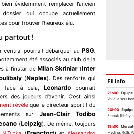
a bien évidemment remplacer l’ancien
dossier qui occupe actuellement
istes pour trouver l’heureux élu.
 partout !
PSG
r central pourrait débarquer au
.
notamment été associés au club de la
Milan Skriniar
Inter
s à l’instar de
(
oulibaly
Naples
(
). Des renforts qui
Fil info
Leonardo
et face à cela,
pourrait
21h00
Équipe
rs des joueurs d’avenir. C’est ainsi
ment révélé
que le directeur sportif du
20h00
Équipe
Jean-Clair Todibo
nements sur
ecano
Leipzig
(
). De même, toujours
19h00
Mercato
Francfort
 N’Dicka
(
) et
Alessandro