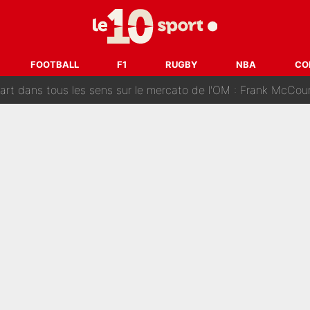
ue que Zinedine Zidane a accepté dans son entourage : «Je g
uer à Zinedine Zidane en équipe de France : «Je n'aurais jam
FOOTBALL
F1
RUGBY
NBA
CO
rt dans tous les sens sur le mercato de l'OM : Frank McCourt va enf
 Doué, le PSG a pris une correction face à Majorque : Luis Enrique a
, puis j’ai dû partir...», le témoignage émouvant de Max Verstapp