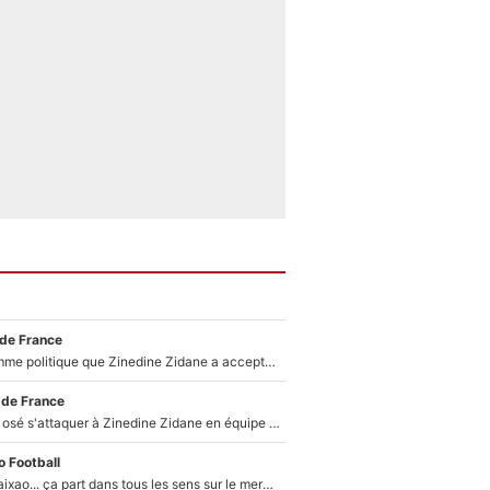
 de France
Voilà le seul homme politique que Zinedine Zidane a accepté dans son entourage : «Je garde un très bon souvenir de lui»
 de France
Franck Ribéry a osé s'attaquer à Zinedine Zidane en équipe de France : «Je n'aurais jamais fait ça»
 Football
Medina, Rulli, Paixao... ça part dans tous les sens sur le mercato de l'OM : Frank McCourt va enfin récupérer l'argent qu'il attend ?