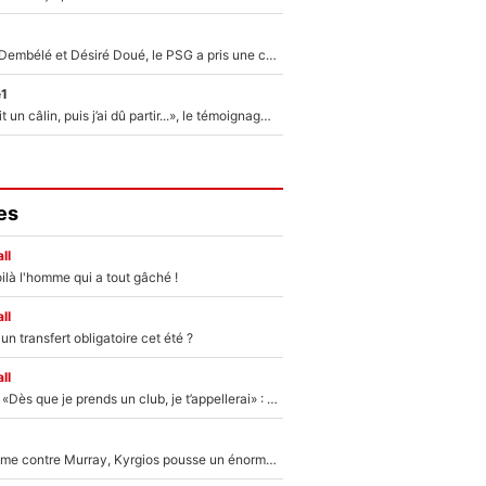
Sans Ousmane Dembélé et Désiré Doué, le PSG a pris une correction face à Majorque : Luis Enrique attend avec impatience des renforts !
e1
F1 : « Je lui ai fait un câlin, puis j’ai dû partir...», le témoignage émouvant de Max Verstappen sur sa fille
es
ll
ilà l'homme qui a tout gâché !
ll
n transfert obligatoire cet été ?
ll
Mercato - OM - «Dès que je prends un club, je t’appellerai» : La promesse de Marcelino au moment de claquer la porte
Victime de racisme contre Murray, Kyrgios pousse un énorme coup de gueule !