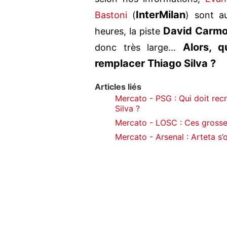
Inter
Milan
Bastoni
(
) sont au
David Carm
heures, la piste
Alors, q
donc très large…
remplacer Thiago Silva ?
Articles liés
Mercato - PSG : Qui doit re
Silva ?
Mercato - LOSC : Ces grosses
Mercato - Arsenal : Arteta s