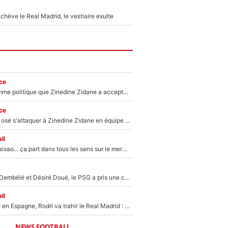
hève le Real Madrid, le vestiaire exulte
ce
Voilà le seul homme politique que Zinedine Zidane a accepté dans son entourage : «Je garde un très bon souvenir de lui»
ce
Franck Ribéry a osé s'attaquer à Zinedine Zidane en équipe de France : «Je n'aurais jamais fait ça»
ll
Medina, Rulli, Paixao... ça part dans tous les sens sur le mercato de l'OM : Frank McCourt va enfin récupérer l'argent qu'il attend ?
Sans Ousmane Dembélé et Désiré Doué, le PSG a pris une correction face à Majorque : Luis Enrique attend avec impatience des renforts !
ll
Coup de théâtre en Espagne, Rodri va trahir le Real Madrid : Le Ballon d'Or a choisi de signer au FC Barcelone !
NEWS FOOTBALL