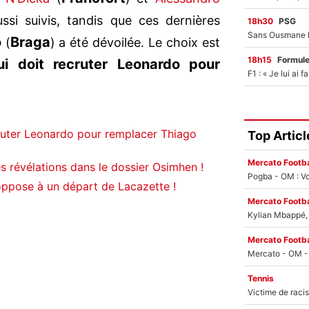
ssi suivis, tandis que ces dernières
18h30
PSG
o
Braga
(
) a été dévoilée. Le choix est
18h15
Formul
ui doit recruter Leonardo pour
cruter Leonardo pour remplacer Thiago
Top Articl
Mercato Footba
 révélations dans le dossier Osimhen !
Pogba - OM : Vo
’oppose à un départ de Lacazette !
Mercato Footba
Kylian Mbappé, u
Mercato Footba
Tennis