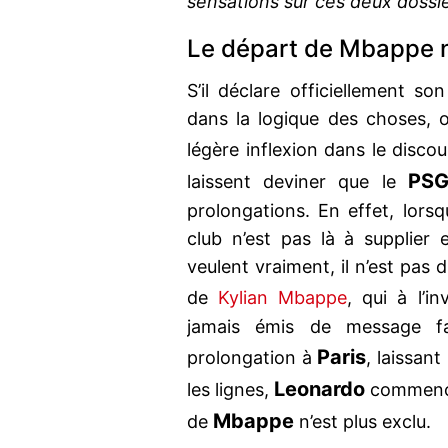
sensations sur ces deux dossie
Le départ de Mbappe n
S’il déclare officiellement so
dans la logique des choses,
légère inflexion dans le disco
PS
laissent deviner que le
prolongations. En effet, lorsq
club n’est pas là à supplier
veulent vraiment, il n’est pas di
de
Kylian Mbappe
, qui à l’i
jamais émis de message fav
Paris
prolongation à
, laissan
Leonardo
les lignes,
commence
Mbappe
de
n’est plus exclu.