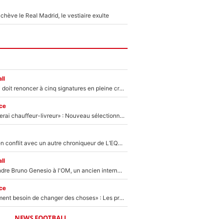
hève le Real Madrid, le vestiaire exulte
ll
Grégory Lorenzi doit renoncer à cinq signatures en pleine crise financière : L’IA propose sept noms à l’OM pour un mercato réussi... à seulement 5M€ !
ce
«Plus grand, je ferai chauffeur-livreur» : Nouveau sélectionneur des Bleus, Zinédine Zidane s’était imaginé un avenir très différent lorsqu'il était enfant
Johan Micoud en conflit avec un autre chroniqueur de L’EQUIPE du Soir : «Pendant un moment, je ne les ai pas remis ensemble dans l'émission»
ll
Proche de rejoindre Bruno Genesio à l'OM, un ancien international français va finalement débarquer... sur RMC !
ce
«Il y a probablement besoin de changer des choses» : Les premiers changements de Zinedine Zidane en équipe de France sont révélés ?
NEWS FOOTBALL