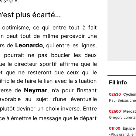
rs-là
».
’est plus écarté…
n optimisme, ce qui entre tout à fait
 on peut tout de même percevoir une
Leonardo
urs de
, qui entre les lignes,
G
pourrait ne pas boucler les deux
ue le directeur sportif affirme que le
 et que ne resteront que ceux qui le
fficile de faire le lien avec la situation
Fil info
Neymar
nverse de
, n’a pour l’instant
02h30
Cyclis
orable au sujet d’une éventuelle
t plutôt deviner un choix inverse. Entre
02h00
Mercat
 à émettre le message que le départ
01h00
Équipe