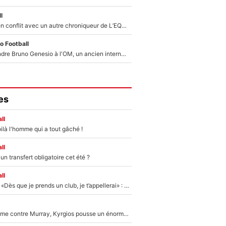
l
Johan Micoud en conflit avec un autre chroniqueur de L’EQUIPE du Soir : «Pendant un moment, je ne les ai pas remis ensemble dans l'émission»
o Football
Proche de rejoindre Bruno Genesio à l'OM, un ancien international français va finalement débarquer... sur RMC !
es
ll
ilà l'homme qui a tout gâché !
ll
n transfert obligatoire cet été ?
ll
Mercato - OM - «Dès que je prends un club, je t’appellerai» : La promesse de Marcelino au moment de claquer la porte
Victime de racisme contre Murray, Kyrgios pousse un énorme coup de gueule !