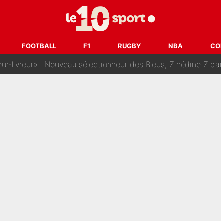
dej Pogacar : Le transfert qui effraie le peloton, «c’est la 
nq signatures en pleine crise financière : L’IA propose sept noms à l’OM po
FOOTBALL
F1
RUGBY
NBA
CO
reur» : Nouveau sélectionneur des Bleus, Zinédine Zidane s’était imaginé un av
 autre chroniqueur de L’EQUIPE du Soir : «Pendant un moment, je ne les 
enesio à l'OM, un ancien international français va finalemen