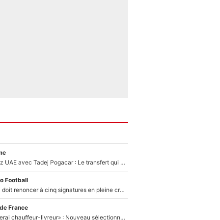
me
Paul Seixas chez UAE avec Tadej Pogacar : Le transfert qui effraie le peloton, «c’est la pire des choses qui puisse arriver»
o Football
Grégory Lorenzi doit renoncer à cinq signatures en pleine crise financière : L’IA propose sept noms à l’OM pour un mercato réussi... à seulement 5M€ !
 de France
«Plus grand, je ferai chauffeur-livreur» : Nouveau sélectionneur des Bleus, Zinédine Zidane s’était imaginé un avenir très différent lorsqu'il était enfant