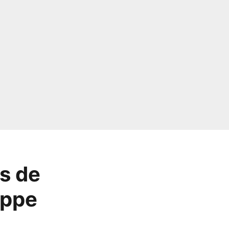
s de
appe