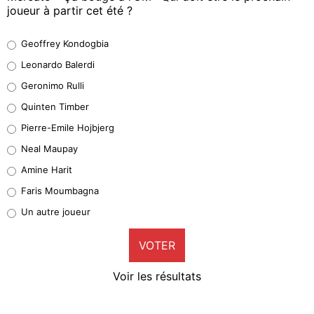
joueur à partir cet été ?
Geoffrey Kondogbia
Geoffrey Kondogbia
38%
Leonardo Balerdi
Leonardo Balerdi
Geronimo Rulli
32%
Quinten Timber
Geronimo Rulli
Pierre-Emile Hojbjerg
5%
Neal Maupay
Quinten Timber
Amine Harit
1%
Faris Moumbagna
Pierre-Emile Hojbjerg
Un autre joueur
9%
VOTER
Neal Maupay
4%
Voir les résultats
Amine Harit
3%