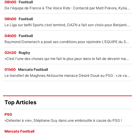
08h00
Football
De l'équipe de France à The Voice Kids : Contacté par Matt Pokora, Kylian Mbappé a accepté de jouer un rôle inédit sur TF1 !
06h00
Football
La Liga sur beIN Sports c’est terminé, DAZN a fait son choix pour Benjamin Da Silva et Omar Da Fonseca !
04h00
Football
Raymond Domenech a posé ses conditions pour rejoindre L'EQUIPE du Soir : Il refuse de faire l'émission avec un autre chroniqueur !
02h30
Rugby
«C’est l'une des choses qui me fait le plus peur dans le fait de devenir maman» : En couple avec Antoine Dupont, Iris Mittenaere s'inquiète déjà pour ses futurs enfants !
01h00
Mercato Football
Le transfert de Maghnes Akliouche menace Désiré Doué au PSG : «Je valide à 200%»
Top Articles
PSG
«Détester à vie», Stéphane Guy dans une embrouille à cause du PSG !
Mercato Football