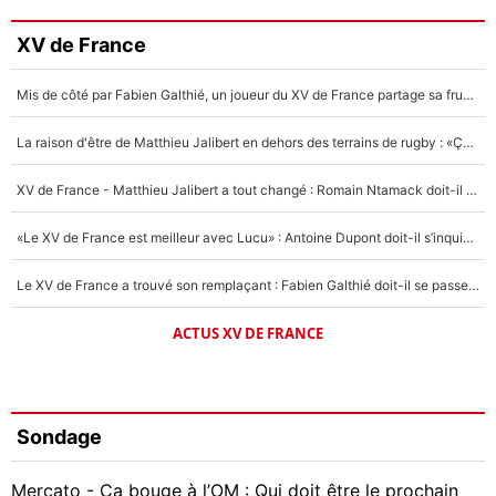
XV de France
Mis de côté par Fabien Galthié, un joueur du XV de France partage sa frustration : «ils ne me l’ont pas dit tout de suite»
La raison d'être de Matthieu Jalibert en dehors des terrains de rugby : «Ça m'atteint autant que si tu touches à un membre de ma famille»
XV de France - Matthieu Jalibert a tout changé : Romain Ntamack doit-il s’inquiéter pour sa place à un an de la Coupe du monde ?
«Le XV de France est meilleur avec Lucu» : Antoine Dupont doit-il s’inquiéter pour sa place ?
Le XV de France a trouvé son remplaçant : Fabien Galthié doit-il se passer d'Antoine Dupont ?
ACTUS XV DE FRANCE
Sondage
Mercato - Ça bouge à l’OM : Qui doit être le prochain