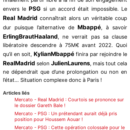
PSG
envers le
si un accord était impossible. Le
Real Madrid
connaîtrait alors un véritable coup
Mbappé
dur puisque l’alternative de
, à savoir
Erling
Braut
Haaland
, ne verrait pas sa clause
libératoire descendre à 75M€ avant 2022. Quoi
Kylian
Mbappé
qu’il en soit,
finira par rejoindre le
Real
Madrid
Julien
Laurens
selon
, mais tout cela
ne dépendrait que d’une prolongation ou non en
l’état… Situation complexe donc à Paris !
Articles liés
Mercato - Real Madrid : Courtois se prononce sur
le dossier Gareth Bale !
Mercato - PSG : Un prétendant aurait déjà pris
position pour Houssem Aouar !
Mercato - PSG : Cette opération colossale pour le