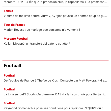
Mercato - OM - «Dès que je prends un club, je t’appellerai» : La promesse de Marcelino au moment de claquer la porte
Tennis
Victime de racisme contre Murray, Kyrgios pousse un énorme coup de gueule !
Tour de France
Marion Rousse : Le mariage que personne n'a vu venir !
Mercato Football
Kylian Mbappé, un transfert obligatoire cet été ?
Football
Football
De l'équipe de France à The Voice Kids : Contacté par Matt Pokora, Kylian Mbappé a accepté de jouer un rôle inédit sur TF1 !
Football
La Liga sur beIN Sports c’est terminé, DAZN a fait son choix pour Benjamin Da Silva et Omar Da Fonseca !
Football
Raymond Domenech a posé ses conditions pour rejoindre L'EQUIPE du Soir : Il refuse de faire l'émission avec un autre chroniqueur !