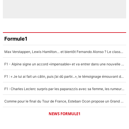
Formule1
Max Verstappen, Lewis Hamilton… et bientôt Fernando Alonso ? Le classement des pilotes les mieux payés en Formule 1 risque de changer !
F1 - Alpine signe un accord «impensable» et va entrer dans une nouvelle dimension : Grande nouvelle pour Pierre Gasly !
F1 : « Je lui ai fait un câlin, puis j’ai dû partir...», le témoignage émouvant de Max Verstappen sur sa fille
F1 : Charles Leclerc surpris par les paparazzis avec sa femme, les rumeurs étaient vraies !
Comme pour le final du Tour de France, Esteban Ocon propose un Grand Prix de Formule 1 à Paris : «Autour de l’Arc de Triomphe, ce serait génial» !
NEWS FORMULE1