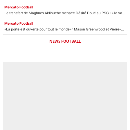
Mercato Football
Le transfert de Maghnes Akliouche menace Désiré Doué au PSG : «Je valide à 200%»
Mercato Football
«La porte est ouverte pour tout le monde» : Mason Greenwood et Pierre-Emerick Aubameyang ont quitté l'OM, Amine Gouiri balance sur la suite du mercato et sur la réaction du vestiaire !
NEWS FOOTBALL