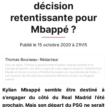
décision
retentissante pour
Mbappé ?
Publié le 15 octobre 2020 à 21h15
Thomas Bourseau
-
Rédacteur
Féru de sport, Thomas a grandi entre le ballon rond du football et le
orange du basket, ses deux coups de cœur depuis toujours. Diplômé d’un
Master et d’une Licence à l’Institut Européen du Journalisme de Paris, il
suit toujours de très près les aventures d’Arsenal et des Los Angeles
Lakers.
Kylian Mbappé semble être destiné à
s’engager du côté du Real Madrid l’été
prochain. Mais son départ du PSG ne serait