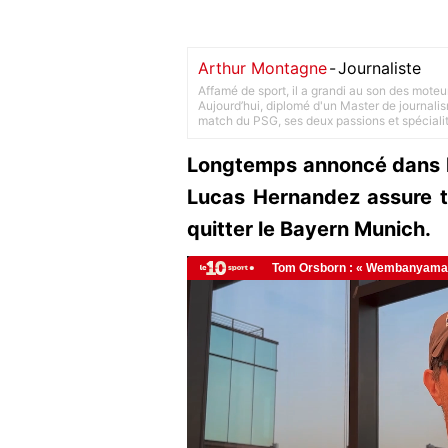
Arthur Montagne
-
Journaliste
Affamé de sport, il a grandi au son des moteu
Aujourd’hui, diplomé d'un Master de journalism
match du PSG, ses deux passions et spéciali
Longtemps annoncé dans le
Lucas Hernandez assure to
quitter le Bayern Munich.