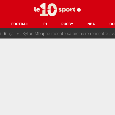
SG, les inséparables Kylian Mbappé et Achraf Hakimi changent 
Pendant ses vacances, la star du XV de France a perdu sa g
FOOTBALL
F1
RUGBY
NBA
CO
 dit ça...» : Kylian Mbappé raconte sa première rencontre avec Zi
i Benatia s'est battu pendant six mois pour le retenir à l'OM, le PSG a été
sur Lucas Chevalier !» : Le débat sur le gardien du PSG vire 