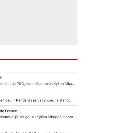
l
Loin du Real Madrid et du PSG, les inséparables Kylian Mbappé et Achraf Hakimi changent d'équipe le temps d'une journée !
Antoine Dupont en deuil : Pendant ses vacances, la star du XV de France a perdu sa grand-mère
 de France
«Je ne sais pas pourquoi j’ai dit ça...» : Kylian Mbappé raconte sa première rencontre avec Zinédine Zidane (et c’est très drôle)