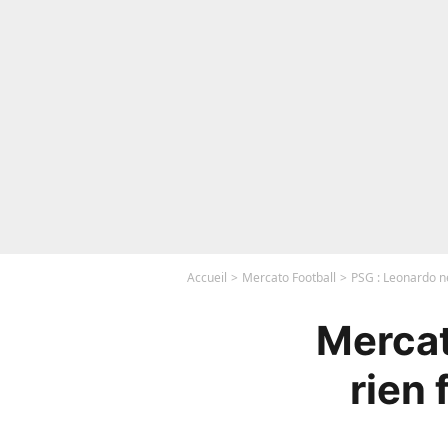
Accueil
Mercato Football
PSG : Leonardo ne
Mercat
rien 