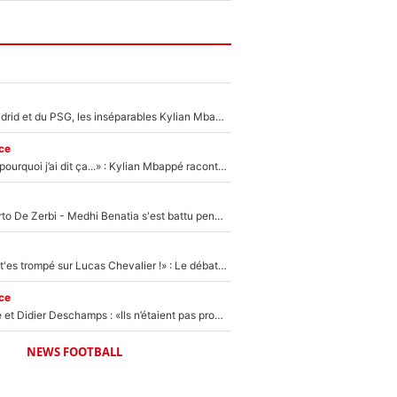
Loin du Real Madrid et du PSG, les inséparables Kylian Mbappé et Achraf Hakimi changent d'équipe le temps d'une journée !
ce
«Je ne sais pas pourquoi j’ai dit ça...» : Kylian Mbappé raconte sa première rencontre avec Zinédine Zidane (et c’est très drôle)
Départ de Roberto De Zerbi - Medhi Benatia s'est battu pendant six mois pour le retenir à l'OM, le PSG a été le naufrage de trop : «Je pars avec toi»
«Admets que tu t'es trompé sur Lucas Chevalier !» : Le débat sur le gardien du PSG vire au clash à l'After Foot
ce
Zinédine Zidane et Didier Deschamps : «Ils n’étaient pas proches», les confidences d’un membre de l’équipe de France 1998 sur leur relation spéciale
NEWS FOOTBALL