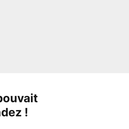
pouvait
ndez !