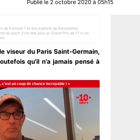
Publié le 2 octobre 2020 à 05h15
rs de Formule 1 et des exploits de Ronaldinho.
e de sport, il ne rate plus un Grand Prix de F1 ni un
tés
 viseur du Paris Saint-Germain,
utefois qu'il n'a jamais pensé à