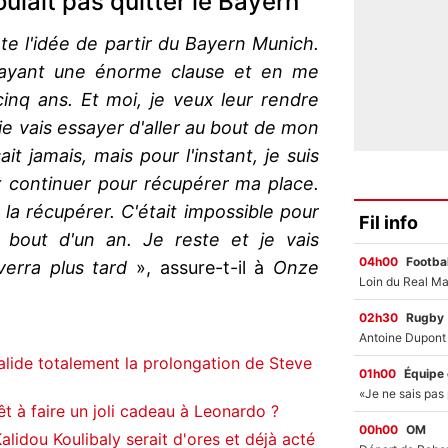
lait pas quitter le Bayern
te l'idée de partir du Bayern Munich.
 payant une énorme clause et en me
cinq ans. Et moi, je veux leur rendre
 je vais essayer d'aller au bout de mon
it jamais, mais pour l'instant, je suis
ux continuer pour récupérer ma place.
ai la récupérer. C'était impossible pour
Fil info
bout d'un an. Je reste et je vais
04h00
Footbal
verra plus tard
», assure-t-il à
Onze
02h30
Rugby
alide totalement la prolongation de Steve
01h00
Équipe
t à faire un joli cadeau à Leonardo ?
00h00
OM
alidou Koulibaly serait d'ores et déjà acté