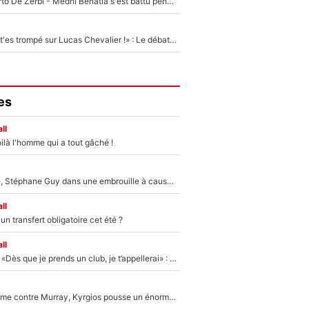
Départ de Roberto De Zerbi - Medhi Benatia s'est battu pendant six mois pour le retenir à l'OM, le PSG a été le naufrage de trop : «Je pars avec toi»
«Admets que tu t'es trompé sur Lucas Chevalier !» : Le débat sur le gardien du PSG vire au clash à l'After Foot
es
ll
ilà l'homme qui a tout gâché !
«Détester à vie», Stéphane Guy dans une embrouille à cause du PSG !
ll
n transfert obligatoire cet été ?
ll
Mercato - OM - «Dès que je prends un club, je t’appellerai» : La promesse de Marcelino au moment de claquer la porte
Victime de racisme contre Murray, Kyrgios pousse un énorme coup de gueule !