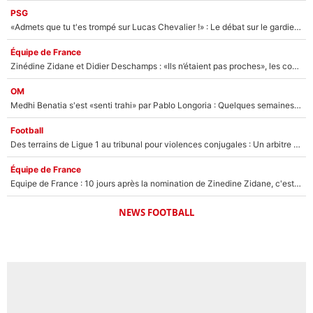
PSG
«Admets que tu t'es trompé sur Lucas Chevalier !» : Le débat sur le gardien du PSG vire au clash à l'After Foot
Équipe de France
Zinédine Zidane et Didier Deschamps : «Ils n’étaient pas proches», les confidences d’un membre de l’équipe de France 1998 sur leur relation spéciale
OM
Medhi Benatia s'est «senti trahi» par Pablo Longoria : Quelques semaines après son départ, l'ancien directeur de football de l'OM règle ses comptes
Football
Des terrains de Ligue 1 au tribunal pour violences conjugales : Un arbitre français encourt une peine de 18 mois de prison !
Équipe de France
Equipe de France : 10 jours après la nomination de Zinedine Zidane, c'est au tour de son fils de prendre un nouveau départ !
NEWS FOOTBALL