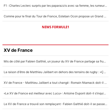
F1 : Charles Leclerc surpris par les paparazzis avec sa femme, les rumeurs étaient vraies !
Comme pour le final du Tour de France, Esteban Ocon propose un Grand Prix de Formule 1 à Paris : «Autour de l’Arc de Triomphe, ce serait génial» !
NEWS FORMULE1
XV de France
Mis de côté par Fabien Galthié, un joueur du XV de France partage sa frustration : «ils ne me l’ont pas dit tout de suite»
La raison d'être de Matthieu Jalibert en dehors des terrains de rugby : «Ça m'atteint autant que si tu touches à un membre de ma famille»
XV de France - Matthieu Jalibert a tout changé : Romain Ntamack doit-il s’inquiéter pour sa place à un an de la Coupe du monde ?
«Le XV de France est meilleur avec Lucu» : Antoine Dupont doit-il s’inquiéter pour sa place ?
Le XV de France a trouvé son remplaçant : Fabien Galthié doit-il se passer d'Antoine Dupont ?