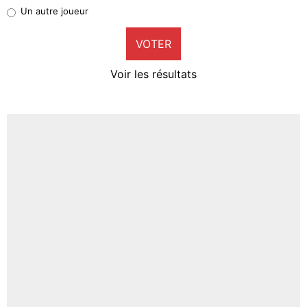
Pierre-Emile Hojbjerg
Un autre joueur
9%
VOTER
Neal Maupay
4%
Voir les résultats
Amine Harit
3%
Faris Moumbagna
4%
Un autre joueur
5%
1618 personnes ont participé aux votes.