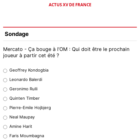
ACTUS XV DE FRANCE
Sondage
Mercato - Ça bouge à l’OM : Qui doit être le prochain
joueur à partir cet été ?
Geoffrey Kondogbia
Geoffrey Kondogbia
38%
Leonardo Balerdi
Leonardo Balerdi
Geronimo Rulli
32%
Quinten Timber
Geronimo Rulli
Pierre-Emile Hojbjerg
5%
Neal Maupay
Quinten Timber
Amine Harit
1%
Faris Moumbagna