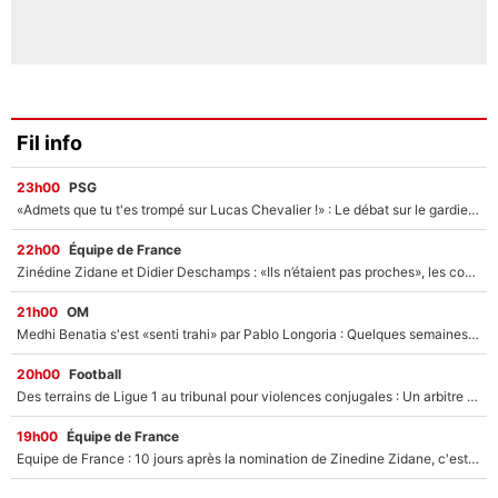
Fil info
23h00
PSG
«Admets que tu t'es trompé sur Lucas Chevalier !» : Le débat sur le gardien du PSG vire au clash à l'After Foot
22h00
Équipe de France
Zinédine Zidane et Didier Deschamps : «Ils n’étaient pas proches», les confidences d’un membre de l’équipe de France 1998 sur leur relation spéciale
21h00
OM
Medhi Benatia s'est «senti trahi» par Pablo Longoria : Quelques semaines après son départ, l'ancien directeur de football de l'OM règle ses comptes
20h00
Football
Des terrains de Ligue 1 au tribunal pour violences conjugales : Un arbitre français encourt une peine de 18 mois de prison !
19h00
Équipe de France
Equipe de France : 10 jours après la nomination de Zinedine Zidane, c'est au tour de son fils de prendre un nouveau départ !