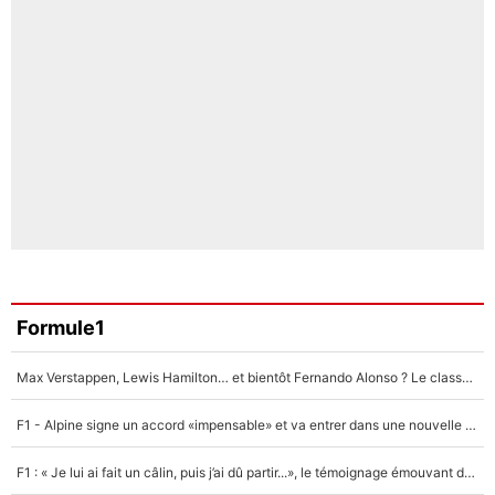
Formule1
Max Verstappen, Lewis Hamilton… et bientôt Fernando Alonso ? Le classement des pilotes les mieux payés en Formule 1 risque de changer !
F1 - Alpine signe un accord «impensable» et va entrer dans une nouvelle dimension : Grande nouvelle pour Pierre Gasly !
F1 : « Je lui ai fait un câlin, puis j’ai dû partir...», le témoignage émouvant de Max Verstappen sur sa fille