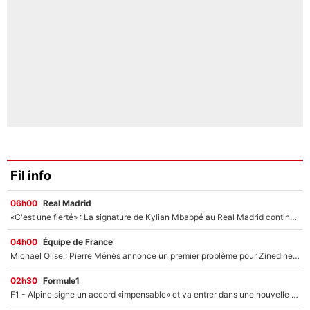
Fil info
06h00
Real Madrid
«C'est une fierté» : La signature de Kylian Mbappé au Real Madrid continue de régaler l'Espagne
04h00
Équipe de France
Michael Olise : Pierre Ménès annonce un premier problème pour Zinedine Zidane en équipe de France
02h30
Formule1
F1 - Alpine signe un accord «impensable» et va entrer dans une nouvelle dimension : Grande nouvelle pour Pierre Gasly !