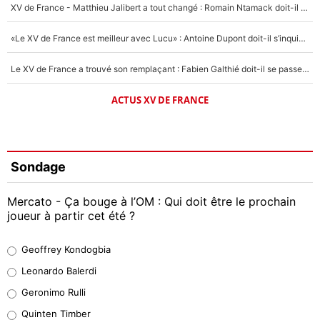
XV de France - Matthieu Jalibert a tout changé : Romain Ntamack doit-il s’inquiéter pour sa place à un an de la Coupe du monde ?
«Le XV de France est meilleur avec Lucu» : Antoine Dupont doit-il s’inquiéter pour sa place ?
Le XV de France a trouvé son remplaçant : Fabien Galthié doit-il se passer d'Antoine Dupont ?
ACTUS XV DE FRANCE
Sondage
Mercato - Ça bouge à l’OM : Qui doit être le prochain
joueur à partir cet été ?
Geoffrey Kondogbia
Geoffrey Kondogbia
38%
Leonardo Balerdi
Leonardo Balerdi
Geronimo Rulli
32%
Quinten Timber