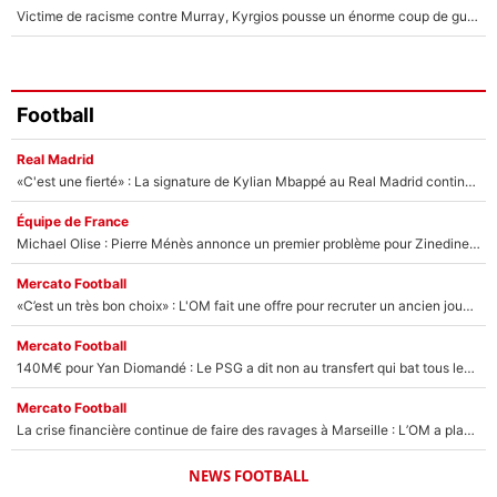
Victime de racisme contre Murray, Kyrgios pousse un énorme coup de gueule !
Football
Real Madrid
«C'est une fierté» : La signature de Kylian Mbappé au Real Madrid continue de régaler l'Espagne
Équipe de France
Michael Olise : Pierre Ménès annonce un premier problème pour Zinedine Zidane en équipe de France
Mercato Football
«C’est un très bon choix» : L'OM fait une offre pour recruter un ancien joueur du PSG... et c'est validé dans l'After Foot !
Mercato Football
140M€ pour Yan Diomandé : Le PSG a dit non au transfert qui bat tous les records sur le mercato
Mercato Football
La crise financière continue de faire des ravages à Marseille : L’OM a placé 12 joueurs sur le marché des transferts… et ça pourrait lui rapporter près de 100M€ !
NEWS FOOTBALL