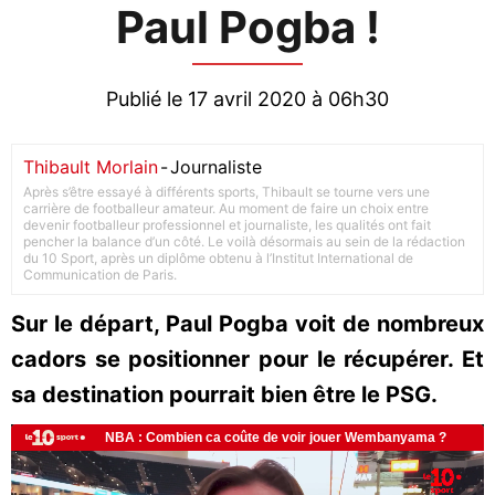
Paul Pogba !
Publié le 17 avril 2020 à 06h30
Thibault Morlain
-
Journaliste
Après s’être essayé à différents sports, Thibault se tourne vers une
carrière de footballeur amateur. Au moment de faire un choix entre
devenir footballeur professionnel et journaliste, les qualités ont fait
pencher la balance d’un côté. Le voilà désormais au sein de la rédaction
du 10 Sport, après un diplôme obtenu à l’Institut International de
Communication de Paris.
Sur le départ, Paul Pogba voit de nombreux
cadors se positionner pour le récupérer. Et
sa destination pourrait bien être le PSG.