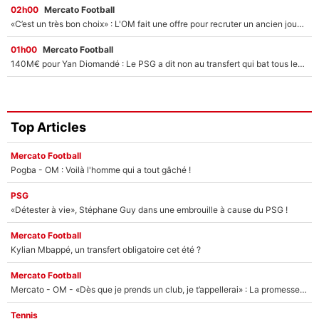
02h00
Mercato Football
«C’est un très bon choix» : L'OM fait une offre pour recruter un ancien joueur du PSG... et c'est validé dans l'After Foot !
01h00
Mercato Football
140M€ pour Yan Diomandé : Le PSG a dit non au transfert qui bat tous les records sur le mercato
Top Articles
Mercato Football
Pogba - OM : Voilà l'homme qui a tout gâché !
PSG
«Détester à vie», Stéphane Guy dans une embrouille à cause du PSG !
Mercato Football
Kylian Mbappé, un transfert obligatoire cet été ?
Mercato Football
Mercato - OM - «Dès que je prends un club, je t’appellerai» : La promesse de Marcelino au moment de claquer la porte
Tennis