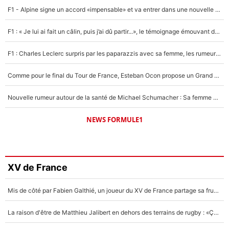
F1 - Alpine signe un accord «impensable» et va entrer dans une nouvelle dimension : Grande nouvelle pour Pierre Gasly !
F1 : « Je lui ai fait un câlin, puis j’ai dû partir...», le témoignage émouvant de Max Verstappen sur sa fille
F1 : Charles Leclerc surpris par les paparazzis avec sa femme, les rumeurs étaient vraies !
Comme pour le final du Tour de France, Esteban Ocon propose un Grand Prix de Formule 1 à Paris : «Autour de l’Arc de Triomphe, ce serait génial» !
Nouvelle rumeur autour de la santé de Michael Schumacher : Sa femme Corinna sort du silence
NEWS FORMULE1
XV de France
Mis de côté par Fabien Galthié, un joueur du XV de France partage sa frustration : «ils ne me l’ont pas dit tout de suite»
La raison d'être de Matthieu Jalibert en dehors des terrains de rugby : «Ça m'atteint autant que si tu touches à un membre de ma famille»