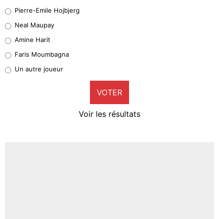
Geronimo Rulli
Pierre-Emile Hojbjerg
5%
Neal Maupay
Quinten Timber
Amine Harit
1%
Faris Moumbagna
Pierre-Emile Hojbjerg
Un autre joueur
9%
VOTER
Neal Maupay
4%
Voir les résultats
Amine Harit
3%
Faris Moumbagna
5%
Un autre joueur
5%
1547 personnes ont participé aux votes.