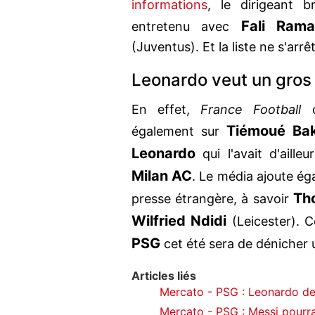
informations
, le dirigeant b
Fali Rama
entretenu avec
(Juventus). Et la liste ne s'arrê
Leonardo veut un gros 
En effet,
France Football
c
Tiémoué Ba
également sur
Leonardo
qui l'avait d'ailleu
Milan AC
. Le média ajoute ég
Th
presse étrangère, à savoir
Wilfried Ndidi
(Leicester). C
PSG
cet été sera de dénicher u
Articles liés
Mercato - PSG : Leonardo dev
Mercato - PSG : Messi pourra