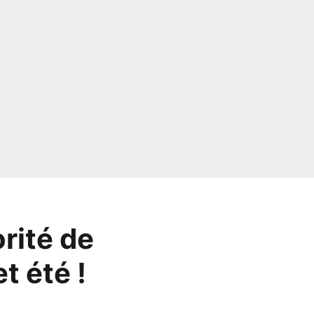
rité de
t été !