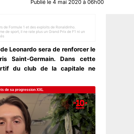
Publié le 4 mai 2020 à 06h00
rs de Formule 1 et des exploits de Ronaldinho.
e de sport, il ne rate plus un Grand Prix de F1 ni un
tés
s de Leonardo sera de renforcer le
ris Saint-Germain. Dans cette
ortif du club de la capitale ne