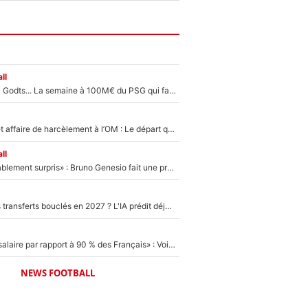
ll
Akliouche, Mika Godts... La semaine à 100M€ du PSG qui fait basculer le mercato du PSG !
Climat toxique et affaire de harcèlement à l’OM : Le départ qui soulage le vestiaire de Bruno Genesio
ll
«Très, très agréablement surpris» : Bruno Genesio fait une promesse pour la suite du mercato de l’OM et rassure les supporters
PSG : Deux gros transferts bouclés en 2027 ? L'IA prédit déjà les deux joueurs qui pourraient rejoindre Luis Enrique !
«C'est un beau salaire par rapport à 90 % des Français» : Voilà combien touchait Nelson Monfort sur France Télévisions avant de rejoindre CNews
NEWS FOOTBALL