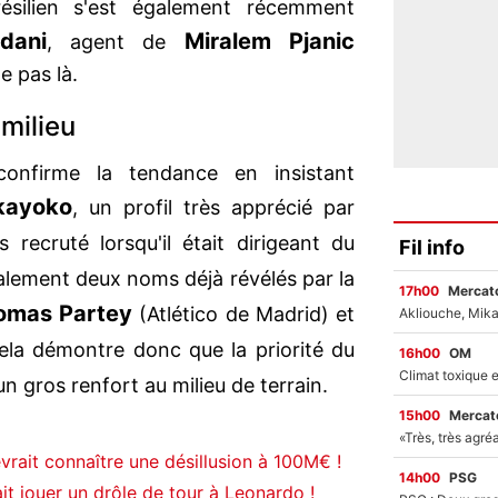
résilien s'est également récemment
dani
Miralem Pjanic
, agent de
te pas là.
milieu
onfirme la tendance en insistant
kayoko
, un profil très apprécié par
rs recruté lorsqu'il était dirigeant du
Fil info
alement deux noms déjà révélés par la
17h00
Mercato
omas Partey
(Atlético de Madrid) et
ela démontre donc que la priorité du
16h00
OM
n gros renfort au milieu de terrain.
15h00
Mercato
rait connaître une désillusion à 100M€ !
14h00
PSG
it jouer un drôle de tour à Leonardo !