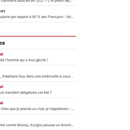
PSG : Deux gros transferts bouclés en 2027 ? L'IA prédit déjà les deux joueurs qui pourraient rejoindre Luis Enrique !
ort
«C'est un beau salaire par rapport à 90 % des Français» : Voilà combien touchait Nelson Monfort sur France Télévisions avant de rejoindre CNews
es
ll
ilà l'homme qui a tout gâché !
«Détester à vie», Stéphane Guy dans une embrouille à cause du PSG !
ll
n transfert obligatoire cet été ?
ll
Mercato - OM - «Dès que je prends un club, je t’appellerai» : La promesse de Marcelino au moment de claquer la porte
Victime de racisme contre Murray, Kyrgios pousse un énorme coup de gueule !