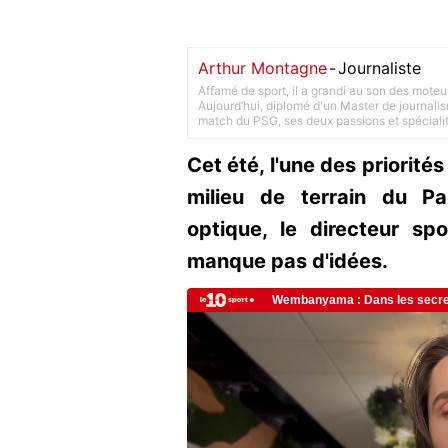
Arthur Montagne
-
Journaliste
Affamé de sport, il a grandi au son des moteu
Aujourd’hui, diplomé d'un Master de journalism
match du PSG, ses deux passions et spéciali
Cet été, l'une des priorité
milieu de terrain du Pa
optique, le directeur sp
manque pas d'idées.