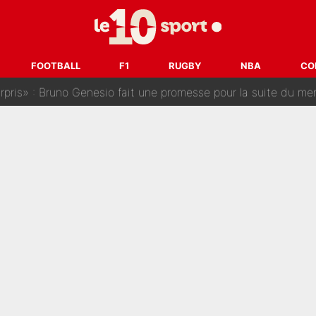
a semaine à 100M€ du PSG qui fait basculer le mercato du PS
e harcèlement à l’OM : Le départ qui soulage le vestiaire de 
FOOTBALL
F1
RUGBY
NBA
CO
ris» : Bruno Genesio fait une promesse pour la suite du mercato
ouclés en 2027 ? L'IA prédit déjà les deux joueurs qui pourra
t à 90 % des Français» : Voilà combien touchait Nelson Monfort sur Franc