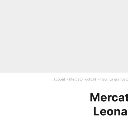
Accueil
Mercato Football
PSG : La grande p
Mercat
Leonar