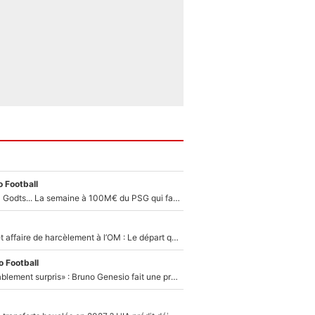
 Football
Akliouche, Mika Godts... La semaine à 100M€ du PSG qui fait basculer le mercato du PSG !
Climat toxique et affaire de harcèlement à l’OM : Le départ qui soulage le vestiaire de Bruno Genesio
 Football
«Très, très agréablement surpris» : Bruno Genesio fait une promesse pour la suite du mercato de l’OM et rassure les supporters