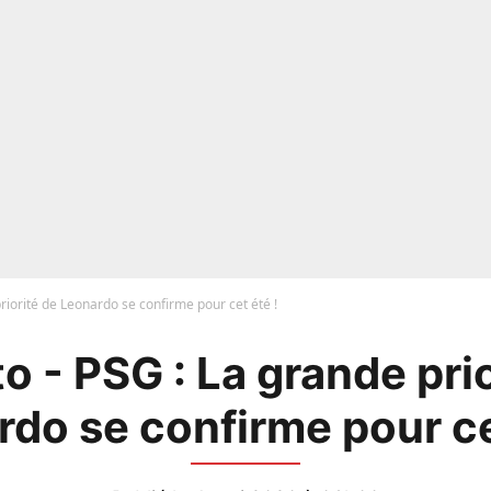
riorité de Leonardo se confirme pour cet été !
o - PSG : La grande prio
do se confirme pour ce