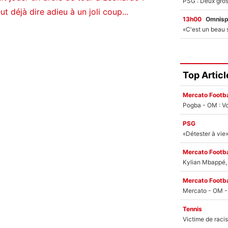
 déjà dire adieu à un joli coup...
13h00
Omnisp
Top Articl
Mercato Footba
Pogba - OM : Vo
PSG
Mercato Footba
Kylian Mbappé, u
Mercato Footba
Tennis