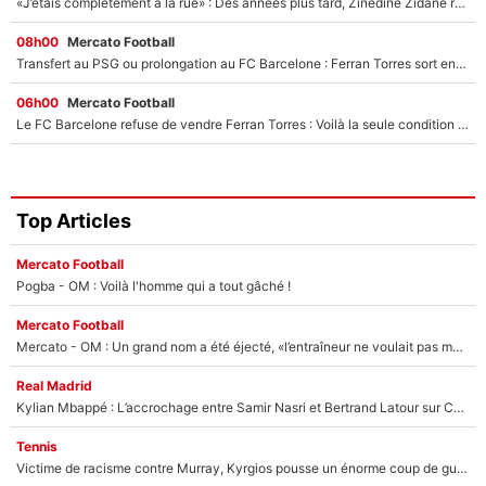
«J’étais complètement à la rue» : Des années plus tard, Zinedine Zidane raconte le calvaire qu’il a vécu après la Coupe du monde 1998
08h00
Mercato Football
Transfert au PSG ou prolongation au FC Barcelone : Ferran Torres sort enfin du silence et laisse planer le doute sur son avenir !
06h00
Mercato Football
Le FC Barcelone refuse de vendre Ferran Torres : Voilà la seule condition qui peut débloquer son transfert au PSG !
Top Articles
Mercato Football
Pogba - OM : Voilà l'homme qui a tout gâché !
Mercato Football
Mercato - OM : Un grand nom a été éjecté, «l’entraîneur ne voulait pas me conserver»
Real Madrid
Kylian Mbappé : L’accrochage entre Samir Nasri et Bertrand Latour sur Canal+
Tennis
Victime de racisme contre Murray, Kyrgios pousse un énorme coup de gueule !