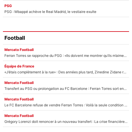
PSG
PSG : Mbappé achève le Real Madrid, le vestiaire exulte
Football
Mercato Football
Ferran Torres se rapproche du PSG : «Ils doivent me montrer qu’ils m’aiment», le héros de la finale de la Coupe du monde menace le FC Barcelone avec son transfert !
Équipe de France
«J’étais complètement à la rue» : Des années plus tard, Zinedine Zidane raconte le calvaire qu’il a vécu après la Coupe du monde 1998
Mercato Football
Transfert au PSG ou prolongation au FC Barcelone : Ferran Torres sort enfin du silence et laisse planer le doute sur son avenir !
Mercato Football
Le FC Barcelone refuse de vendre Ferran Torres : Voilà la seule condition qui peut débloquer son transfert au PSG !
Mercato Football
Grégory Lorenzi doit renoncer à un nouveau transfert : La crise financière plombe encore le mercato de l’OM !