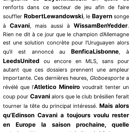
renforts dans ce secteur de jeu afin de faire
Robert
Lewandowski
Bayern
souffler
, le
songe
Cavani
Wissam
Ben
Yedder
à
, mais aussi à
.
Rien ne dit à ce jour que le champion d’Allemagne
est une solution concrète pour l’Uruguayen alors
Benfica
Lisbonne
qu’il est annoncé au
, à
Leeds
United
ou encore en MLS, sans pour
autant que ces dossiers prennent une ampleur
importante. Ces dernières heures,
Globoesporte
a
Atletico Mineiro
révélé que l’
voudrait tenter un
Cavani
coup pour
alors que le club brésilien ferait
Mais alors
tourner la tête du principal intéressé.
qu’Edinson Cavani a toujours voulu rester
en Europe la saison prochaine, quelle