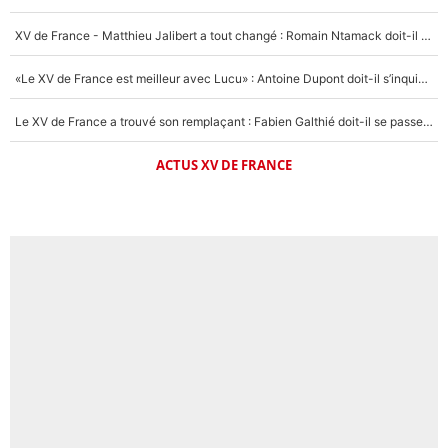
XV de France - Matthieu Jalibert a tout changé : Romain Ntamack doit-il s’inquiéter pour sa place à un an de la Coupe du monde ?
«Le XV de France est meilleur avec Lucu» : Antoine Dupont doit-il s’inquiéter pour sa place ?
Le XV de France a trouvé son remplaçant : Fabien Galthié doit-il se passer d'Antoine Dupont ?
ACTUS XV DE FRANCE