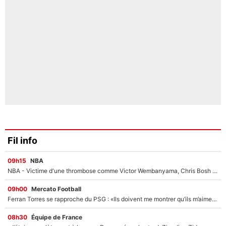
Fil info
09h15
NBA
NBA - Victime d'une thrombose comme Victor Wembanyama, Chris Bosh prévient le Français des risques sur sa santé : «J’ai failli mourir sur le coup et j’ai été ramené à la vie»
09h00
Mercato Football
Ferran Torres se rapproche du PSG : «Ils doivent me montrer qu’ils m’aiment», le héros de la finale de la Coupe du monde menace le FC Barcelone avec son transfert !
08h30
Équipe de France