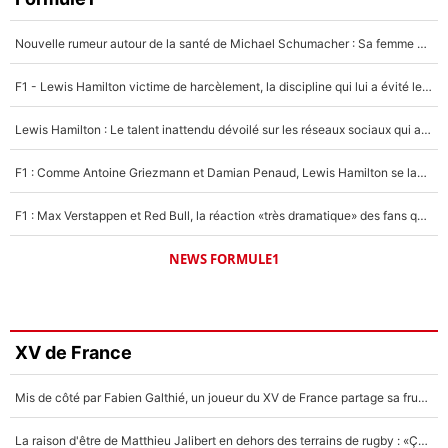
Nouvelle rumeur autour de la santé de Michael Schumacher : Sa femme Corinna sort du silence
F1 - Lewis Hamilton victime de harcèlement, la discipline qui lui a évité le pire : «J'aurais probablement mal tourné»
Lewis Hamilton : Le talent inattendu dévoilé sur les réseaux sociaux qui a impressionné Kim Kardashian pendant leurs vacances en amoureux !
F1 : Comme Antoine Griezmann et Damian Penaud, Lewis Hamilton se lance dans le business des cartes à collectionner !
F1 : Max Verstappen et Red Bull, la réaction «très dramatique» des fans qui agace le quadruple champion du monde !
NEWS FORMULE1
XV de France
Mis de côté par Fabien Galthié, un joueur du XV de France partage sa frustration : «ils ne me l’ont pas dit tout de suite»
La raison d'être de Matthieu Jalibert en dehors des terrains de rugby : «Ça m'atteint autant que si tu touches à un membre de ma famille»