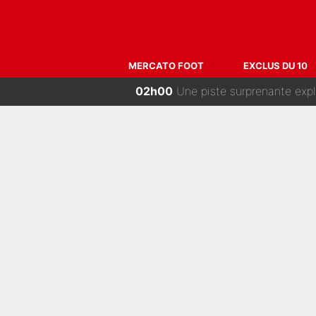
04h00
Une décision de Frank McCourt
02h30
Comme pour le final du Tour de Fr
MERCATO FOOT
EXCLUS DU 10
02h00
Une piste surprenante explorée à Ma
01h00
Kylian Mbappé et Ester Expó
00h00
Bruno Genesio a déjà contacté un 