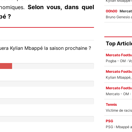
Selon vous, dans quel
onomiques.
00h00
Mercat
pé ?
Top Articl
uera Kylian Mbappé la saison prochaine ?
Mercato Footba
Pogba - OM : Vo
Mercato Footba
Kylian Mbappé, u
Mercato Footba
Tennis
PSG
PSG : Mbappé ac