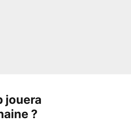
b jouera
haine ?