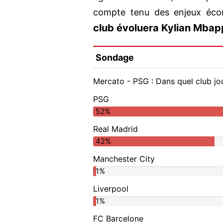
compte tenu des enjeux éc
club évoluera Kylian Mbap
Sondage
Mercato - PSG : Dans quel club jo
PSG
52%
Real Madrid
42%
Manchester City
1%
Liverpool
1%
FC Barcelone