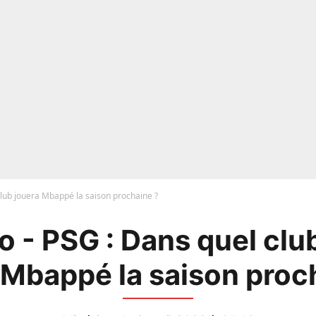
club jouera Mbappé la saison prochaine ?
 - PSG : Dans quel clu
 Mbappé la saison proc