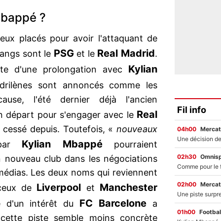
Mbappé ?
eux placés pour avoir l'attaquant de
PSG
Real Madrid
rangs sont le
et le
.
Kylian
ute d'une prolongation avec
drilènes sont annoncés comme les
use, l'été dernier déjà l'ancien
Fil info
Real
 départ pour s'engager avec le
s cessé depuis. Toutefois, «
nouveaux
04h00
Mercat
Kylian Mbappé
 par
pourraient
02h30
Omnisp
un nouveau club dans les négociations
médias. Les deux noms qui reviennent
02h00
Mercat
Liverpool
Manchester
 ceux de
et
FC Barcelone
e d'un intérêt du
a
01h00
Footbal
 cette piste semble moins concrète