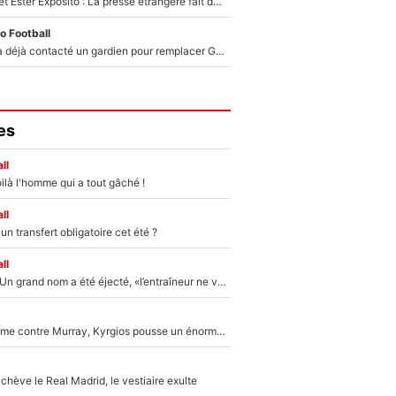
Kylian Mbappé et Ester Expósito : La presse étrangère fait de nouvelles révélations sur leurs vacances en amoureux
o Football
Bruno Genesio a déjà contacté un gardien pour remplacer Geronimo Rulli : La crise financière peut encore plomber les plans de l’OM sur le mercato
es
ll
ilà l'homme qui a tout gâché !
ll
n transfert obligatoire cet été ?
ll
Mercato - OM : Un grand nom a été éjecté, «l’entraîneur ne voulait pas me conserver»
Victime de racisme contre Murray, Kyrgios pousse un énorme coup de gueule !
hève le Real Madrid, le vestiaire exulte