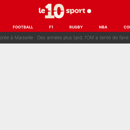
 vire à la catastrophe : Le mercato de l’OM provoque de nouvelles t
ance, Esteban Ocon propose un Grand Prix de Formule 1 à Paris : «Autour d
FOOTBALL
F1
RUGBY
NBA
CO
rseille : Des années plus tard, l’OM a tenté de faire revenir le joueur qui ava
sito : La presse étrangère fait de nouvelles révélations sur
gardien pour remplacer Geronimo Rulli : La crise financière peut encore p