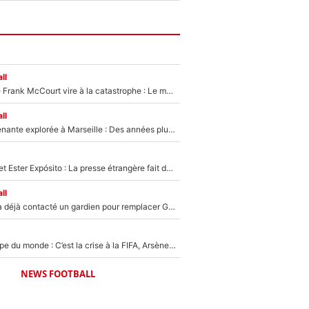
ll
Une décision de Frank McCourt vire à la catastrophe : Le mercato de l’OM provoque de nouvelles tensions en pleine crise financière !
ll
Une piste surprenante explorée à Marseille : Des années plus tard, l’OM a tenté de faire revenir le joueur qui avait provoqué le départ d’André Villas-Boas !
Kylian Mbappé et Ester Expósito : La presse étrangère fait de nouvelles révélations sur leurs vacances en amoureux
ll
Bruno Genesio a déjà contacté un gardien pour remplacer Geronimo Rulli : La crise financière peut encore plomber les plans de l’OM sur le mercato
Vente de la Coupe du monde : C’est la crise à la FIFA, Arsène Wenger se désolidarise du projet de Gianni Infantino !
NEWS FOOTBALL