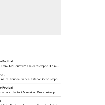
o Football
Une décision de Frank McCourt vire à la catastrophe : Le mercato de l’OM provoque de nouvelles tensions en pleine crise financière !
ort
Comme pour le final du Tour de France, Esteban Ocon propose un Grand Prix de Formule 1 à Paris : «Autour de l’Arc de Triomphe, ce serait génial» !
o Football
Une piste surprenante explorée à Marseille : Des années plus tard, l’OM a tenté de faire revenir le joueur qui avait provoqué le départ d’André Villas-Boas !
l