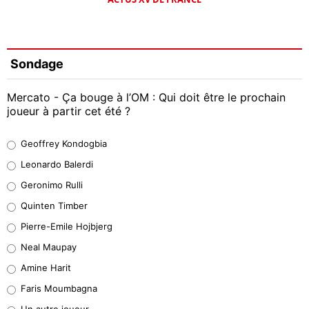
Sondage
Mercato - Ça bouge à l’OM : Qui doit être le prochain
joueur à partir cet été ?
Geoffrey Kondogbia
Geoffrey Kondogbia
38%
Leonardo Balerdi
Leonardo Balerdi
Geronimo Rulli
32%
Quinten Timber
Geronimo Rulli
Pierre-Emile Hojbjerg
5%
Neal Maupay
Quinten Timber
Amine Harit
1%
Faris Moumbagna
Pierre-Emile Hojbjerg
Un autre joueur