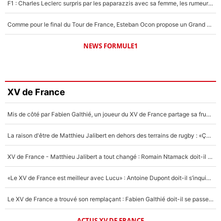
F1 : Charles Leclerc surpris par les paparazzis avec sa femme, les rumeurs étaient vraies !
Comme pour le final du Tour de France, Esteban Ocon propose un Grand Prix de Formule 1 à Paris : «Autour de l’Arc de Triomphe, ce serait génial» !
NEWS FORMULE1
XV de France
Mis de côté par Fabien Galthié, un joueur du XV de France partage sa frustration : «ils ne me l’ont pas dit tout de suite»
La raison d'être de Matthieu Jalibert en dehors des terrains de rugby : «Ça m'atteint autant que si tu touches à un membre de ma famille»
XV de France - Matthieu Jalibert a tout changé : Romain Ntamack doit-il s’inquiéter pour sa place à un an de la Coupe du monde ?
«Le XV de France est meilleur avec Lucu» : Antoine Dupont doit-il s’inquiéter pour sa place ?
Le XV de France a trouvé son remplaçant : Fabien Galthié doit-il se passer d'Antoine Dupont ?
ACTUS XV DE FRANCE