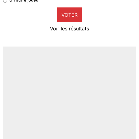
9%
VOTER
Neal Maupay
4%
Voir les résultats
Amine Harit
3%
Faris Moumbagna
4%
Un autre joueur
5%
1664 personnes ont participé aux votes.