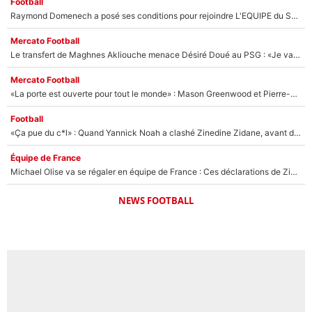
Football
Raymond Domenech a posé ses conditions pour rejoindre L'EQUIPE du Soir : Il refuse de faire l'émission avec un autre chroniqueur !
Mercato Football
Le transfert de Maghnes Akliouche menace Désiré Doué au PSG : «Je valide à 200%»
Mercato Football
«La porte est ouverte pour tout le monde» : Mason Greenwood et Pierre-Emerick Aubameyang ont quitté l'OM, Amine Gouiri balance sur la suite du mercato et sur la réaction du vestiaire !
Football
«Ça pue du c*l» : Quand Yannick Noah a clashé Zinedine Zidane, avant de se faire recadrer par le nouveau sélectionneur de l'équipe de France !
Équipe de France
Michael Olise va se régaler en équipe de France : Ces déclarations de Zinedine Zidane qui prouvent qu'il va tout miser sur la star du Bayern Munich !
NEWS FOOTBALL