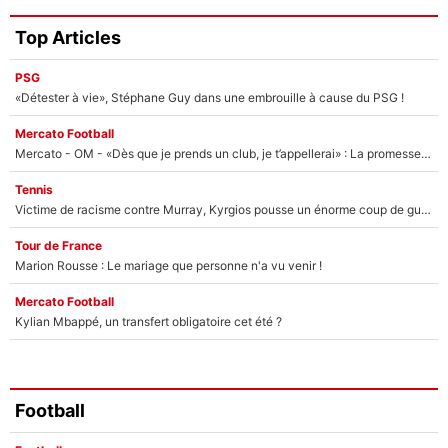
Top Articles
PSG
«Détester à vie», Stéphane Guy dans une embrouille à cause du PSG !
Mercato Football
Mercato - OM - «Dès que je prends un club, je t’appellerai» : La promesse de Marcelino au moment de claquer la porte
Tennis
Victime de racisme contre Murray, Kyrgios pousse un énorme coup de gueule !
Tour de France
Marion Rousse : Le mariage que personne n'a vu venir !
Mercato Football
Kylian Mbappé, un transfert obligatoire cet été ?
Football