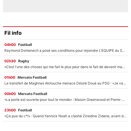
Fil info
04h00
Football
Raymond Domenech a posé ses conditions pour rejoindre L'EQUIPE du Soir : Il refuse de faire l'émission avec un autre chroniqueur !
02h30
Rugby
«C’est l'une des choses qui me fait le plus peur dans le fait de devenir maman» : En couple avec Antoine Dupont, Iris Mittenaere s'inquiète déjà pour ses futurs enfants !
01h00
Mercato Football
Le transfert de Maghnes Akliouche menace Désiré Doué au PSG : «Je valide à 200%»
00h00
Mercato Football
«La porte est ouverte pour tout le monde» : Mason Greenwood et Pierre-Emerick Aubameyang ont quitté l'OM, Amine Gouiri balance sur la suite du mercato et sur la réaction du vestiaire !
23h00
Football
«Ça pue du c*l» : Quand Yannick Noah a clashé Zinedine Zidane, avant de se faire recadrer par le nouveau sélectionneur de l'équipe de France !