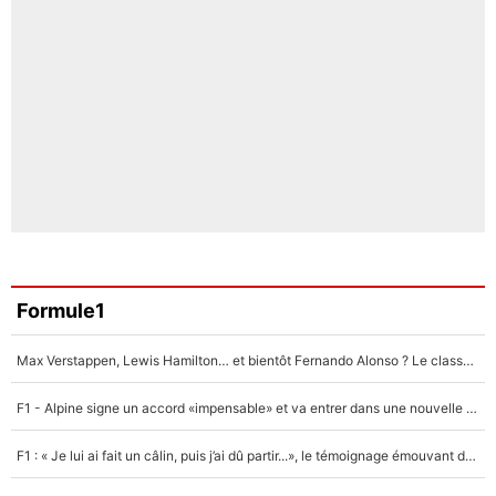
Formule1
Max Verstappen, Lewis Hamilton… et bientôt Fernando Alonso ? Le classement des pilotes les mieux payés en Formule 1 risque de changer !
F1 - Alpine signe un accord «impensable» et va entrer dans une nouvelle dimension : Grande nouvelle pour Pierre Gasly !
F1 : « Je lui ai fait un câlin, puis j’ai dû partir...», le témoignage émouvant de Max Verstappen sur sa fille