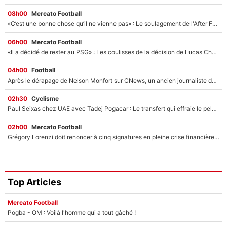
08h00
Mercato Football
«C’est une bonne chose qu’il ne vienne pas» : Le soulagement de l'After Foot après le transfert avorté de Yan Diomandé au PSG
06h00
Mercato Football
«Il a décidé de rester au PSG» : Les coulisses de la décision de Lucas Chevalier pour son transfert
04h00
Football
Après le dérapage de Nelson Monfort sur CNews, un ancien journaliste de France Télévisions relance la polémique sur les incendies en Gironde
02h30
Cyclisme
Paul Seixas chez UAE avec Tadej Pogacar : Le transfert qui effraie le peloton, «c’est la pire des choses qui puisse arriver»
02h00
Mercato Football
Grégory Lorenzi doit renoncer à cinq signatures en pleine crise financière : L’IA propose sept noms à l’OM pour un mercato réussi... à seulement 5M€ !
Top Articles
Mercato Football
Pogba - OM : Voilà l'homme qui a tout gâché !