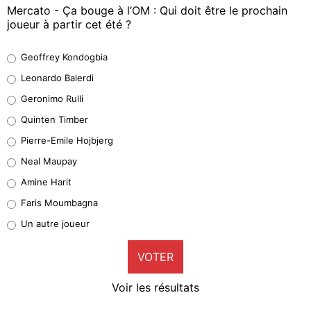
Mercato - Ça bouge à l’OM : Qui doit être le prochain
joueur à partir cet été ?
Geoffrey Kondogbia
Geoffrey Kondogbia
38%
Leonardo Balerdi
Leonardo Balerdi
Geronimo Rulli
32%
Quinten Timber
Geronimo Rulli
Pierre-Emile Hojbjerg
4%
Neal Maupay
Quinten Timber
Amine Harit
1%
Faris Moumbagna
Pierre-Emile Hojbjerg
Un autre joueur
9%
VOTER
Neal Maupay
4%
Voir les résultats
Amine Harit