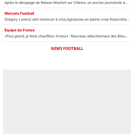
Après le dérapage de Nelson Monfort sur CNews, un ancien journaliste de France Télévisions relance la polémique sur les incendies en Gironde
Mercato Football
Grégory Lorenzi doit renoncer à cinq signatures en pleine crise financière : L’IA propose sept noms à l’OM pour un mercato réussi... à seulement 5M€ !
Équipe de France
«Plus grand, je ferai chauffeur-livreur» : Nouveau sélectionneur des Bleus, Zinédine Zidane s’était imaginé un avenir très différent lorsqu'il était enfant
NEWS FOOTBALL