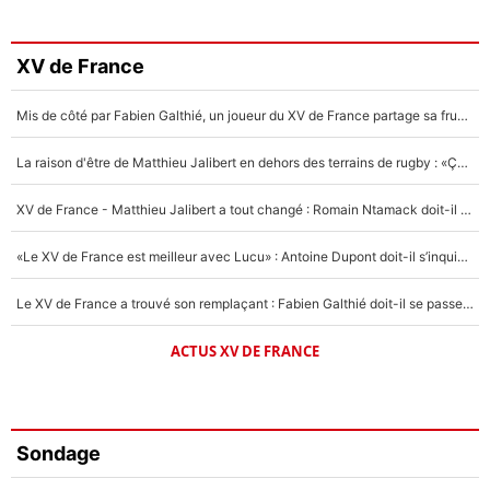
XV de France
Mis de côté par Fabien Galthié, un joueur du XV de France partage sa frustration : «ils ne me l’ont pas dit tout de suite»
La raison d'être de Matthieu Jalibert en dehors des terrains de rugby : «Ça m'atteint autant que si tu touches à un membre de ma famille»
XV de France - Matthieu Jalibert a tout changé : Romain Ntamack doit-il s’inquiéter pour sa place à un an de la Coupe du monde ?
«Le XV de France est meilleur avec Lucu» : Antoine Dupont doit-il s’inquiéter pour sa place ?
Le XV de France a trouvé son remplaçant : Fabien Galthié doit-il se passer d'Antoine Dupont ?
ACTUS XV DE FRANCE
Sondage