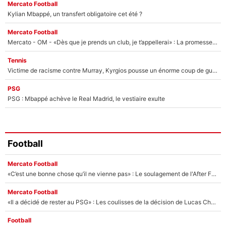
Mercato Football
Kylian Mbappé, un transfert obligatoire cet été ?
Mercato Football
Mercato - OM - «Dès que je prends un club, je t’appellerai» : La promesse de Marcelino au moment de claquer la porte
Tennis
Victime de racisme contre Murray, Kyrgios pousse un énorme coup de gueule !
PSG
PSG : Mbappé achève le Real Madrid, le vestiaire exulte
Football
Mercato Football
«C’est une bonne chose qu’il ne vienne pas» : Le soulagement de l'After Foot après le transfert avorté de Yan Diomandé au PSG
Mercato Football
«Il a décidé de rester au PSG» : Les coulisses de la décision de Lucas Chevalier pour son transfert
Football