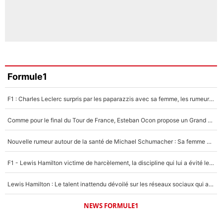
Formule1
F1 : Charles Leclerc surpris par les paparazzis avec sa femme, les rumeurs étaient vraies !
Comme pour le final du Tour de France, Esteban Ocon propose un Grand Prix de Formule 1 à Paris : «Autour de l’Arc de Triomphe, ce serait génial» !
Nouvelle rumeur autour de la santé de Michael Schumacher : Sa femme Corinna sort du silence
F1 - Lewis Hamilton victime de harcèlement, la discipline qui lui a évité le pire : «J'aurais probablement mal tourné»
Lewis Hamilton : Le talent inattendu dévoilé sur les réseaux sociaux qui a impressionné Kim Kardashian pendant leurs vacances en amoureux !
NEWS FORMULE1