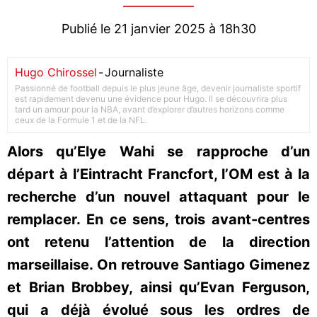
Publié le 21 janvier 2025 à 18h30
Hugo Chirossel
-
Journaliste
Passionné de football depuis le plus jeune âge, devenir journaliste sportif
est rapidement devenu une évidence pour Hugo. Il se découvrira plus
tard un amour pour la NBA, avant d’explorer d’autres horizons comme
ceux de la Formule 1 et de la NFL.
Alors qu’Elye Wahi se rapproche d’un
départ à l’Eintracht Francfort, l’OM est à la
recherche d’un nouvel attaquant pour le
remplacer. En ce sens, trois avant-centres
ont retenu l’attention de la direction
marseillaise. On retrouve Santiago Gimenez
et Brian Brobbey, ainsi qu’Evan Ferguson,
qui a déjà évolué sous les ordres de