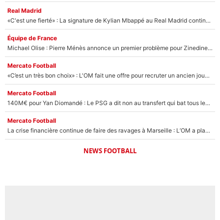
Real Madrid
«C'est une fierté» : La signature de Kylian Mbappé au Real Madrid continue de régaler l'Espagne
Équipe de France
Michael Olise : Pierre Ménès annonce un premier problème pour Zinedine Zidane en équipe de France
Mercato Football
«C’est un très bon choix» : L'OM fait une offre pour recruter un ancien joueur du PSG... et c'est validé dans l'After Foot !
Mercato Football
140M€ pour Yan Diomandé : Le PSG a dit non au transfert qui bat tous les records sur le mercato
Mercato Football
La crise financière continue de faire des ravages à Marseille : L’OM a placé 12 joueurs sur le marché des transferts… et ça pourrait lui rapporter près de 100M€ !
NEWS FOOTBALL