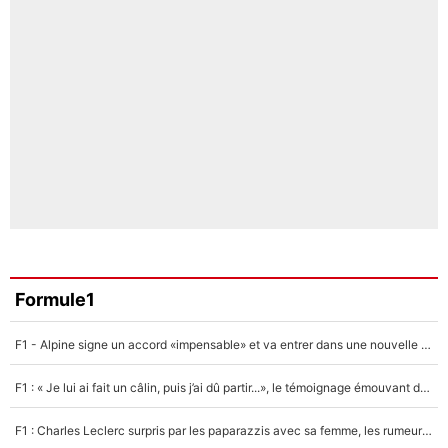
Formule1
F1 - Alpine signe un accord «impensable» et va entrer dans une nouvelle dimension : Grande nouvelle pour Pierre Gasly !
F1 : « Je lui ai fait un câlin, puis j’ai dû partir...», le témoignage émouvant de Max Verstappen sur sa fille
F1 : Charles Leclerc surpris par les paparazzis avec sa femme, les rumeurs étaient vraies !