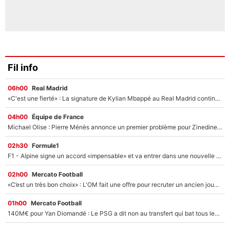
Fil info
06h00
Real Madrid
«C'est une fierté» : La signature de Kylian Mbappé au Real Madrid continue de régaler l'Espagne
04h00
Équipe de France
Michael Olise : Pierre Ménès annonce un premier problème pour Zinedine Zidane en équipe de France
02h30
Formule1
F1 - Alpine signe un accord «impensable» et va entrer dans une nouvelle dimension : Grande nouvelle pour Pierre Gasly !
02h00
Mercato Football
«C’est un très bon choix» : L'OM fait une offre pour recruter un ancien joueur du PSG... et c'est validé dans l'After Foot !
01h00
Mercato Football
140M€ pour Yan Diomandé : Le PSG a dit non au transfert qui bat tous les records sur le mercato