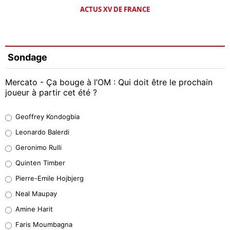
ACTUS XV DE FRANCE
Sondage
Mercato - Ça bouge à l’OM : Qui doit être le prochain
joueur à partir cet été ?
Geoffrey Kondogbia
Geoffrey Kondogbia
38%
Leonardo Balerdi
Leonardo Balerdi
Geronimo Rulli
32%
Quinten Timber
Geronimo Rulli
Pierre-Emile Hojbjerg
5%
Neal Maupay
Quinten Timber
Amine Harit
1%
Faris Moumbagna