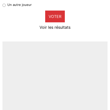
Pierre-Emile Hojbjerg
Un autre joueur
9%
VOTER
Neal Maupay
4%
Voir les résultats
Amine Harit
3%
Faris Moumbagna
5%
Un autre joueur
5%
1545 personnes ont participé aux votes.