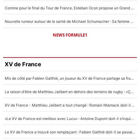
Comme pour le final du Tour de France, Esteban Ocon propose un Grand Prix de Formule 1 à Paris : «Autour de l’Arc de Triomphe, ce serait génial» !
Nouvelle rumeur autour de la santé de Michael Schumacher : Sa femme Corinna sort du silence
NEWS FORMULE1
XV de France
Mis de côté par Fabien Galthié, un joueur du XV de France partage sa frustration : «ils ne me l’ont pas dit tout de suite»
La raison d'être de Matthieu Jalibert en dehors des terrains de rugby : «Ça m'atteint autant que si tu touches à un membre de ma famille»
XV de France - Matthieu Jalibert a tout changé : Romain Ntamack doit-il s’inquiéter pour sa place à un an de la Coupe du monde ?
«Le XV de France est meilleur avec Lucu» : Antoine Dupont doit-il s’inquiéter pour sa place ?
Le XV de France a trouvé son remplaçant : Fabien Galthié doit-il se passer d'Antoine Dupont ?