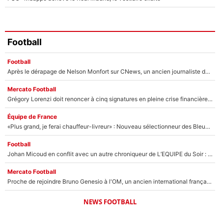
Football
Football
Après le dérapage de Nelson Monfort sur CNews, un ancien journaliste de France Télévisions relance la polémique sur les incendies en Gironde
Mercato Football
Grégory Lorenzi doit renoncer à cinq signatures en pleine crise financière : L’IA propose sept noms à l’OM pour un mercato réussi... à seulement 5M€ !
Équipe de France
«Plus grand, je ferai chauffeur-livreur» : Nouveau sélectionneur des Bleus, Zinédine Zidane s’était imaginé un avenir très différent lorsqu'il était enfant
Football
Johan Micoud en conflit avec un autre chroniqueur de L’EQUIPE du Soir : «Pendant un moment, je ne les ai pas remis ensemble dans l'émission»
Mercato Football
Proche de rejoindre Bruno Genesio à l'OM, un ancien international français va finalement débarquer... sur RMC !
NEWS FOOTBALL