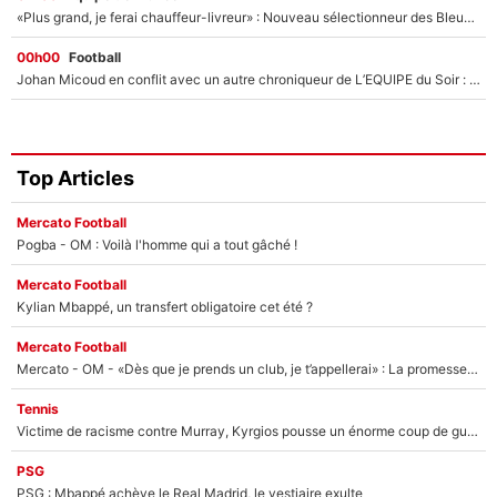
«Plus grand, je ferai chauffeur-livreur» : Nouveau sélectionneur des Bleus, Zinédine Zidane s’était imaginé un avenir très différent lorsqu'il était enfant
00h00
Football
Johan Micoud en conflit avec un autre chroniqueur de L’EQUIPE du Soir : «Pendant un moment, je ne les ai pas remis ensemble dans l'émission»
Top Articles
Mercato Football
Pogba - OM : Voilà l'homme qui a tout gâché !
Mercato Football
Kylian Mbappé, un transfert obligatoire cet été ?
Mercato Football
Mercato - OM - «Dès que je prends un club, je t’appellerai» : La promesse de Marcelino au moment de claquer la porte
Tennis
Victime de racisme contre Murray, Kyrgios pousse un énorme coup de gueule !
PSG
PSG : Mbappé achève le Real Madrid, le vestiaire exulte