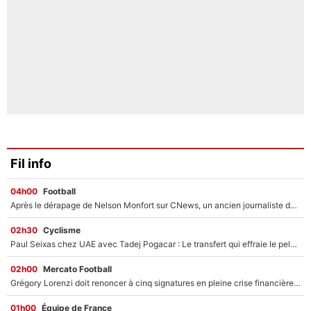
Fil info
04h00
Football
Après le dérapage de Nelson Monfort sur CNews, un ancien journaliste de France Télévisions relance la polémique sur les incendies en Gironde
02h30
Cyclisme
Paul Seixas chez UAE avec Tadej Pogacar : Le transfert qui effraie le peloton, «c’est la pire des choses qui puisse arriver»
02h00
Mercato Football
Grégory Lorenzi doit renoncer à cinq signatures en pleine crise financière : L’IA propose sept noms à l’OM pour un mercato réussi... à seulement 5M€ !
01h00
Équipe de France