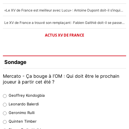
«Le XV de France est meilleur avec Lucu» : Antoine Dupont doit-il s’inquiéter pour sa place ?
Le XV de France a trouvé son remplaçant : Fabien Galthié doit-il se passer d'Antoine Dupont ?
ACTUS XV DE FRANCE
Sondage
Mercato - Ça bouge à l’OM : Qui doit être le prochain
joueur à partir cet été ?
Geoffrey Kondogbia
Geoffrey Kondogbia
38%
Leonardo Balerdi
Leonardo Balerdi
Geronimo Rulli
32%
Quinten Timber
Geronimo Rulli