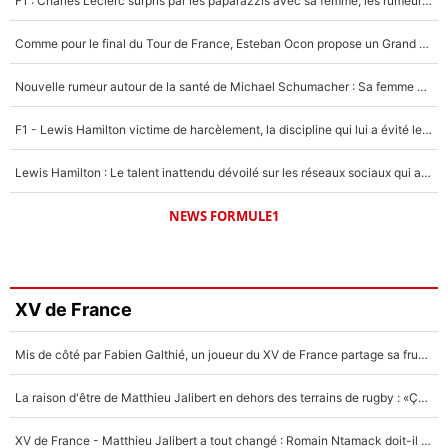
F1 : Charles Leclerc surpris par les paparazzis avec sa femme, les rumeurs étaient vraies !
Comme pour le final du Tour de France, Esteban Ocon propose un Grand Prix de Formule 1 à Paris : «Autour de l’Arc de Triomphe, ce serait génial» !
Nouvelle rumeur autour de la santé de Michael Schumacher : Sa femme Corinna sort du silence
F1 - Lewis Hamilton victime de harcèlement, la discipline qui lui a évité le pire : «J'aurais probablement mal tourné»
Lewis Hamilton : Le talent inattendu dévoilé sur les réseaux sociaux qui a impressionné Kim Kardashian pendant leurs vacances en amoureux !
NEWS FORMULE1
XV de France
Mis de côté par Fabien Galthié, un joueur du XV de France partage sa frustration : «ils ne me l’ont pas dit tout de suite»
La raison d'être de Matthieu Jalibert en dehors des terrains de rugby : «Ça m'atteint autant que si tu touches à un membre de ma famille»
XV de France - Matthieu Jalibert a tout changé : Romain Ntamack doit-il s’inquiéter pour sa place à un an de la Coupe du monde ?