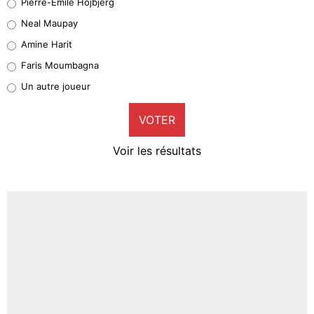
Pierre-Emile Hojbjerg
4%
Neal Maupay
Quinten Timber
Amine Harit
1%
Faris Moumbagna
Pierre-Emile Hojbjerg
Un autre joueur
9%
VOTER
Neal Maupay
4%
Voir les résultats
Amine Harit
3%
Faris Moumbagna
4%
Un autre joueur
5%
1461 personnes ont participé aux votes.