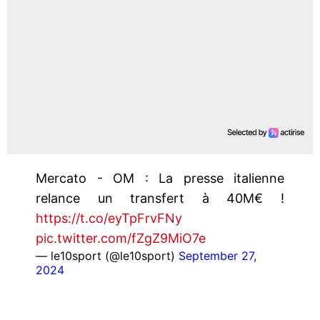
Mercato - OM : La presse italienne
relance un transfert à 40M€ !
https://t.co/eyTpFrvFNy
pic.twitter.com/fZgZ9MiO7e
— le10sport (@le10sport)
September 27,
2024