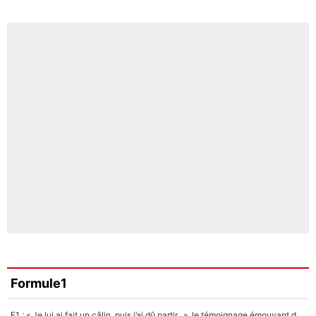
Formule1
F1 : « Je lui ai fait un câlin, puis j’ai dû partir...», le témoignage émouvant de Max Verstappen sur sa fille