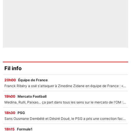
Fil info
20h00
Équipe de France
Franck Ribéry a osé s'attaquer à Zinedine Zidane en équipe de France : «Je n'aurais jamais fait ça»
19h00
Mercato Football
Medina, Rulli, Paixao... ça part dans tous les sens sur le mercato de l'OM : Frank McCourt va enfin récupérer l'argent qu'il attend ?
18h30
PSG
Sans Ousmane Dembélé et Désiré Doué, le PSG a pris une correction face à Majorque : Luis Enrique attend avec impatience des renforts !
18h15
Formule1