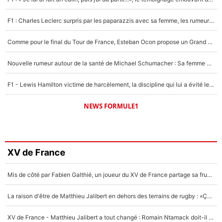
F1 : Charles Leclerc surpris par les paparazzis avec sa femme, les rumeurs étaient vraies !
Comme pour le final du Tour de France, Esteban Ocon propose un Grand Prix de Formule 1 à Paris : «Autour de l’Arc de Triomphe, ce serait génial» !
Nouvelle rumeur autour de la santé de Michael Schumacher : Sa femme Corinna sort du silence
F1 - Lewis Hamilton victime de harcèlement, la discipline qui lui a évité le pire : «J'aurais probablement mal tourné»
NEWS FORMULE1
XV de France
Mis de côté par Fabien Galthié, un joueur du XV de France partage sa frustration : «ils ne me l’ont pas dit tout de suite»
La raison d'être de Matthieu Jalibert en dehors des terrains de rugby : «Ça m'atteint autant que si tu touches à un membre de ma famille»
XV de France - Matthieu Jalibert a tout changé : Romain Ntamack doit-il s’inquiéter pour sa place à un an de la Coupe du monde ?