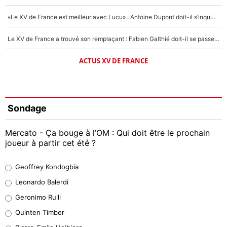
«Le XV de France est meilleur avec Lucu» : Antoine Dupont doit-il s’inquiéter pour sa place ?
Le XV de France a trouvé son remplaçant : Fabien Galthié doit-il se passer d'Antoine Dupont ?
ACTUS XV DE FRANCE
Sondage
Mercato - Ça bouge à l’OM : Qui doit être le prochain
joueur à partir cet été ?
Geoffrey Kondogbia
Geoffrey Kondogbia
38%
Leonardo Balerdi
Leonardo Balerdi
Geronimo Rulli
32%
Quinten Timber
Geronimo Rulli