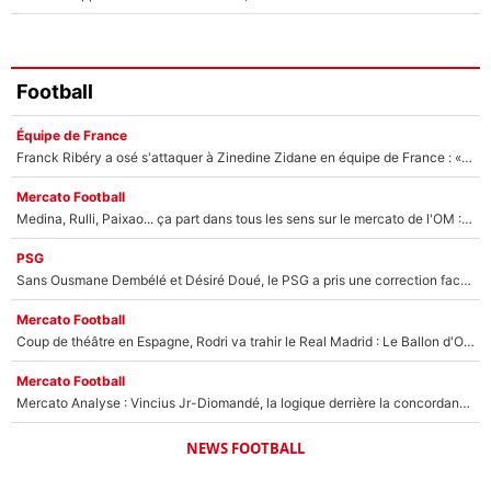
Football
Équipe de France
Franck Ribéry a osé s'attaquer à Zinedine Zidane en équipe de France : «Je n'aurais jamais fait ça»
Mercato Football
Medina, Rulli, Paixao... ça part dans tous les sens sur le mercato de l'OM : Frank McCourt va enfin récupérer l'argent qu'il attend ?
PSG
Sans Ousmane Dembélé et Désiré Doué, le PSG a pris une correction face à Majorque : Luis Enrique attend avec impatience des renforts !
Mercato Football
Coup de théâtre en Espagne, Rodri va trahir le Real Madrid : Le Ballon d'Or a choisi de signer au FC Barcelone !
Mercato Football
Mercato Analyse : Vincius Jr-Diomandé, la logique derrière la concordance des temps
NEWS FOOTBALL