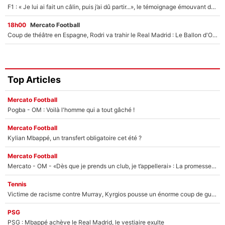
F1 : « Je lui ai fait un câlin, puis j’ai dû partir...», le témoignage émouvant de Max Verstappen sur sa fille
18h00
Mercato Football
Coup de théâtre en Espagne, Rodri va trahir le Real Madrid : Le Ballon d'Or a choisi de signer au FC Barcelone !
Top Articles
Mercato Football
Pogba - OM : Voilà l'homme qui a tout gâché !
Mercato Football
Kylian Mbappé, un transfert obligatoire cet été ?
Mercato Football
Mercato - OM - «Dès que je prends un club, je t’appellerai» : La promesse de Marcelino au moment de claquer la porte
Tennis
Victime de racisme contre Murray, Kyrgios pousse un énorme coup de gueule !
PSG
PSG : Mbappé achève le Real Madrid, le vestiaire exulte