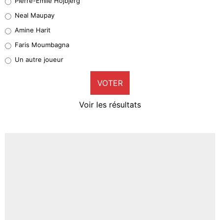
Pierre-Emile Hojbjerg
5%
Neal Maupay
Quinten Timber
Amine Harit
1%
Faris Moumbagna
Pierre-Emile Hojbjerg
Un autre joueur
9%
VOTER
Neal Maupay
4%
Voir les résultats
Amine Harit
3%
Faris Moumbagna
5%
Un autre joueur
5%
1520 personnes ont participé aux votes.