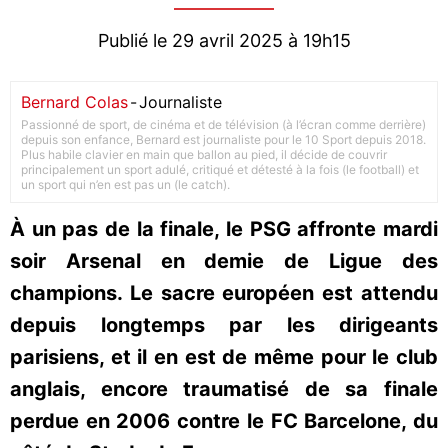
Publié le 29 avril 2025 à 19h15
Bernard Colas
-
Journaliste
Passionné de sport, de cinéma et de télévision (à l’écran comme derrière)
depuis son enfance, Bernard est journaliste pour le 10 Sport depuis 2018.
Plus habile clavier en main que ballon au pied, il décide de couvrir
principalement un sport adulé, critiqué et détesté à la fois (le football) et
un sport qui n’en est pas un (le catch).
À un pas de la finale, le PSG affronte mardi
soir Arsenal en demie de Ligue des
champions. Le sacre européen est attendu
depuis longtemps par les dirigeants
parisiens, et il en est de même pour le club
anglais, encore traumatisé de sa finale
perdue en 2006 contre le FC Barcelone, du