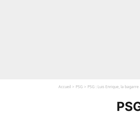
Accueil
PSG
PSG : Luis Enrique, la bagarre à
PSG 