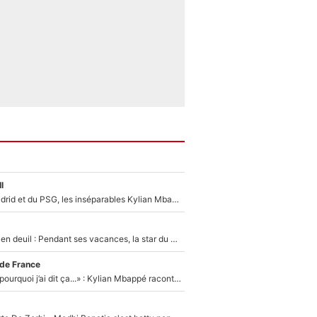
l
Loin du Real Madrid et du PSG, les inséparables Kylian Mbappé et Achraf Hakimi changent d'équipe le temps d'une journée !
Antoine Dupont en deuil : Pendant ses vacances, la star du XV de France a perdu sa grand-mère
 de France
«Je ne sais pas pourquoi j’ai dit ça...» : Kylian Mbappé raconte sa première rencontre avec Zinédine Zidane (et c’est très drôle)