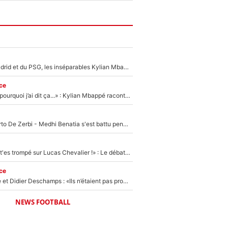
Loin du Real Madrid et du PSG, les inséparables Kylian Mbappé et Achraf Hakimi changent d'équipe le temps d'une journée !
ce
«Je ne sais pas pourquoi j’ai dit ça...» : Kylian Mbappé raconte sa première rencontre avec Zinédine Zidane (et c’est très drôle)
Départ de Roberto De Zerbi - Medhi Benatia s'est battu pendant six mois pour le retenir à l'OM, le PSG a été le naufrage de trop : «Je pars avec toi»
«Admets que tu t'es trompé sur Lucas Chevalier !» : Le débat sur le gardien du PSG vire au clash à l'After Foot
ce
Zinédine Zidane et Didier Deschamps : «Ils n’étaient pas proches», les confidences d’un membre de l’équipe de France 1998 sur leur relation spéciale
NEWS FOOTBALL