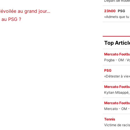
dévoilée au grand jour...
23h00
PSG
 au PSG ?
Top Articl
Mercato Footba
Pogba - OM : Vo
PSG
Mercato Footba
Kylian Mbappé, u
Mercato Footba
Tennis