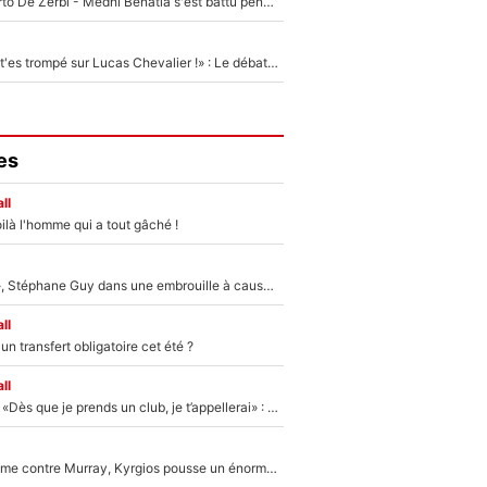
Départ de Roberto De Zerbi - Medhi Benatia s'est battu pendant six mois pour le retenir à l'OM, le PSG a été le naufrage de trop : «Je pars avec toi»
«Admets que tu t'es trompé sur Lucas Chevalier !» : Le débat sur le gardien du PSG vire au clash à l'After Foot
es
ll
ilà l'homme qui a tout gâché !
«Détester à vie», Stéphane Guy dans une embrouille à cause du PSG !
ll
n transfert obligatoire cet été ?
ll
Mercato - OM - «Dès que je prends un club, je t’appellerai» : La promesse de Marcelino au moment de claquer la porte
Victime de racisme contre Murray, Kyrgios pousse un énorme coup de gueule !