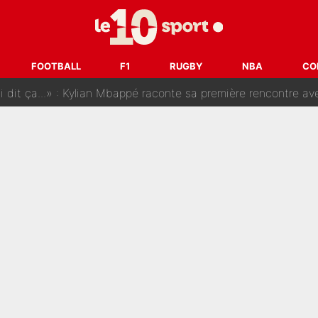
SG, les inséparables Kylian Mbappé et Achraf Hakimi changent 
Pendant ses vacances, la star du XV de France a perdu sa g
FOOTBALL
F1
RUGBY
NBA
CO
 dit ça...» : Kylian Mbappé raconte sa première rencontre avec Zi
i Benatia s'est battu pendant six mois pour le retenir à l'OM, le PSG a été
sur Lucas Chevalier !» : Le débat sur le gardien du PSG vire 