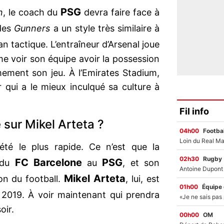
PSG
n
, le coach du
devra faire face à
 des
Gunners
a un style très similaire à
an tactique. L’entraîneur d’Arsenal joue
me voir son équipe avoir la possession
mement son jeu. À l’Emirates Stadium,
r qui a le mieux inculqué sa culture à
Fil info
 sur Mikel Arteta ?
04h00
Footbal
té le plus rapide. Ce n’est que la
02h30
Rugby
FC Barcelone
PSG
n du
au
, et son
Mikel Arteta
ion du football.
, lui, est
01h00
Équipe
2019. À voir maintenant qui prendra
oir.
00h00
OM