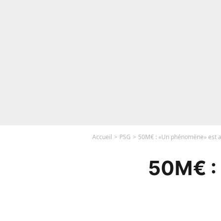
Accueil
PSG
50M€ : «Un phénomène» est a
50M€ :