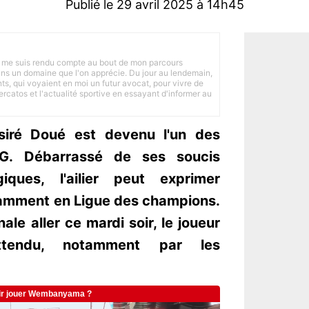
Publié le 29 avril 2025 à 14h45
 je me suis rendu compte au bout de mon parcours
 dans un domaine que l'on apprécie. Du jour au lendemain,
nts, qui voyaient en moi un futur avocat, pour vivre de
ercatos et l'actualité sportive en essayant d'informer au
siré Doué est devenu l'un des
SG. Débarrassé de ses soucis
iques, l'ailier peut exprimer
tamment en Ligue des champions.
le aller ce mardi soir, le joueur
ttendu, notamment par les