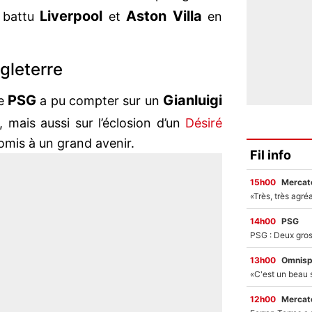
Liverpool
Aston Villa
a battu
et
en
gleterre
PSG
Gianluigi
le
a pu compter sur un
 mais aussi sur l’éclosion d’un
Désiré
promis à un grand avenir.
Fil info
15h00
Mercato
14h00
PSG
13h00
Omnisp
12h00
Mercato