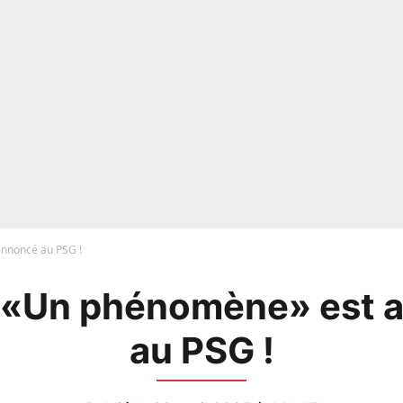
nnoncé au PSG !
 «Un phénomène» est 
au PSG !