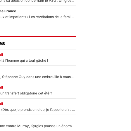
Ferran Torres a pris sa décision concernant le PSG : Un gros club étranger prêt à relancer le feuilleton pour la signature du champion du monde 2026 !
de France
«Il est très heureux et impatient» : Les révélations de la famille Zidane sur sa prise de pouvoir en équipe de France !
es
ll
ilà l'homme qui a tout gâché !
«Détester à vie», Stéphane Guy dans une embrouille à cause du PSG !
ll
n transfert obligatoire cet été ?
ll
Mercato - OM - «Dès que je prends un club, je t’appellerai» : La promesse de Marcelino au moment de claquer la porte
Victime de racisme contre Murray, Kyrgios pousse un énorme coup de gueule !