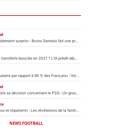
ll
«Très, très agréablement surpris» : Bruno Genesio fait une promesse pour la suite du mercato de l’OM et rassure les supporters
PSG : Deux gros transferts bouclés en 2027 ? L'IA prédit déjà les deux joueurs qui pourraient rejoindre Luis Enrique !
«C'est un beau salaire par rapport à 90 % des Français» : Voilà combien touchait Nelson Monfort sur France Télévisions avant de rejoindre CNews
ll
Ferran Torres a pris sa décision concernant le PSG : Un gros club étranger prêt à relancer le feuilleton pour la signature du champion du monde 2026 !
ce
«Il est très heureux et impatient» : Les révélations de la famille Zidane sur sa prise de pouvoir en équipe de France !
NEWS FOOTBALL