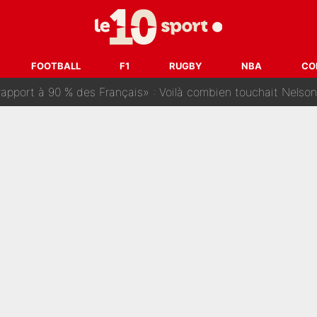
ris» : Bruno Genesio fait une promesse pour la suite du mercato
ouclés en 2027 ? L'IA prédit déjà les deux joueurs qui pourra
FOOTBALL
F1
RUGBY
NBA
CO
t à 90 % des Français» : Voilà combien touchait Nelson Monfort sur Franc
oncernant le PSG : Un gros club étranger prêt à relancer le feuilleton pour 
tient» : Les révélations de la famille Zidane sur sa prise de p