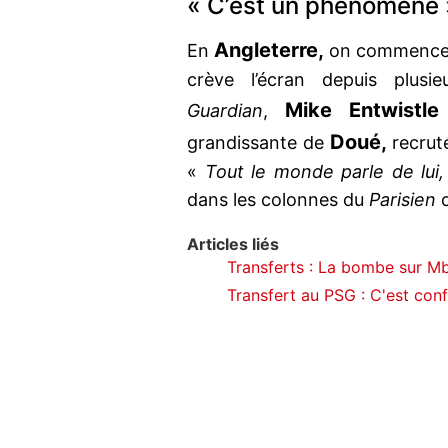
« C’est un phénomène 
Angleterre,
En
on commence à 
crève l’écran depuis plusie
Mike Entwistle
Guardian
,
Doué,
grandissante de
recrut
«
Tout le monde parle de lui
dans les colonnes du
Parisien
Articles liés
Transferts : La bombe sur Mb
Transfert au PSG : C'est con