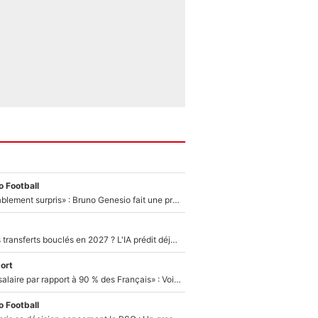
 Football
«Très, très agréablement surpris» : Bruno Genesio fait une promesse pour la suite du mercato de l’OM et rassure les supporters
PSG : Deux gros transferts bouclés en 2027 ? L'IA prédit déjà les deux joueurs qui pourraient rejoindre Luis Enrique !
ort
«C'est un beau salaire par rapport à 90 % des Français» : Voilà combien touchait Nelson Monfort sur France Télévisions avant de rejoindre CNews
 Football