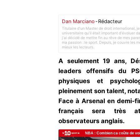
Dan Marciano
-
Rédacteur
Titulaire d'un Master de droit international,
universitaire qu'il était important d'évoluer
j'ai décidé de mettre fin au rêve de mes pare
ma passion : le sport. Depuis, je couvre les m
mieux les lecteurs.
A seulement 19 ans, Dé
leaders offensifs du P
physiques et psycholog
pleinement son talent, no
Face à Arsenal en demi-fina
français sera très a
observateurs anglais.