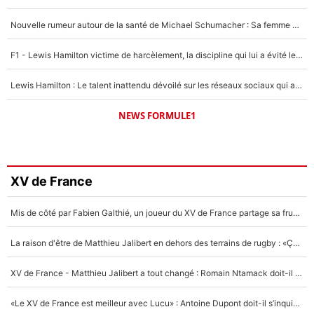
Nouvelle rumeur autour de la santé de Michael Schumacher : Sa femme Corinna sort du silence
F1 - Lewis Hamilton victime de harcèlement, la discipline qui lui a évité le pire : «J'aurais probablement mal tourné»
Lewis Hamilton : Le talent inattendu dévoilé sur les réseaux sociaux qui a impressionné Kim Kardashian pendant leurs vacances en amoureux !
NEWS FORMULE1
XV de France
Mis de côté par Fabien Galthié, un joueur du XV de France partage sa frustration : «ils ne me l’ont pas dit tout de suite»
La raison d'être de Matthieu Jalibert en dehors des terrains de rugby : «Ça m'atteint autant que si tu touches à un membre de ma famille»
XV de France - Matthieu Jalibert a tout changé : Romain Ntamack doit-il s’inquiéter pour sa place à un an de la Coupe du monde ?
«Le XV de France est meilleur avec Lucu» : Antoine Dupont doit-il s’inquiéter pour sa place ?