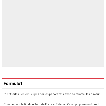
Formule1
F1 : Charles Leclerc surpris par les paparazzis avec sa femme, les rumeurs étaient vraies !
Comme pour le final du Tour de France, Esteban Ocon propose un Grand Prix de Formule 1 à Paris : «Autour de l’Arc de Triomphe, ce serait génial» !