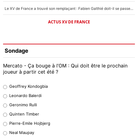
Le XV de France a trouvé son remplaçant : Fabien Galthié doit-il se passer d'Antoine Dupont ?
ACTUS XV DE FRANCE
Sondage
Mercato - Ça bouge à l’OM : Qui doit être le prochain
joueur à partir cet été ?
Geoffrey Kondogbia
Geoffrey Kondogbia
38%
Leonardo Balerdi
Leonardo Balerdi
Geronimo Rulli
32%
Quinten Timber
Geronimo Rulli
Pierre-Emile Hojbjerg
4%
Neal Maupay