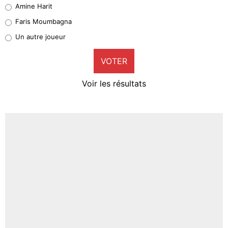
Quinten Timber
Amine Harit
1%
Faris Moumbagna
Pierre-Emile Hojbjerg
Un autre joueur
9%
VOTER
Neal Maupay
4%
Voir les résultats
Amine Harit
3%
Faris Moumbagna
4%
Un autre joueur
5%
1459 personnes ont participé aux votes.