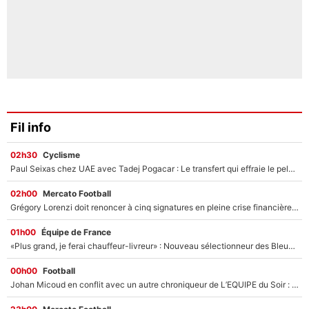
Fil info
02h30
Cyclisme
Paul Seixas chez UAE avec Tadej Pogacar : Le transfert qui effraie le peloton, «c’est la pire des choses qui puisse arriver»
02h00
Mercato Football
Grégory Lorenzi doit renoncer à cinq signatures en pleine crise financière : L’IA propose sept noms à l’OM pour un mercato réussi... à seulement 5M€ !
01h00
Équipe de France
«Plus grand, je ferai chauffeur-livreur» : Nouveau sélectionneur des Bleus, Zinédine Zidane s’était imaginé un avenir très différent lorsqu'il était enfant
00h00
Football
Johan Micoud en conflit avec un autre chroniqueur de L’EQUIPE du Soir : «Pendant un moment, je ne les ai pas remis ensemble dans l'émission»