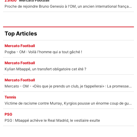
23h00
Mercato Football
Proche de rejoindre Bruno Genesio à l'OM, un ancien international français va finalement débarquer... sur RMC !
Top Articles
Mercato Football
Pogba - OM : Voilà l'homme qui a tout gâché !
Mercato Football
Kylian Mbappé, un transfert obligatoire cet été ?
Mercato Football
Mercato - OM - «Dès que je prends un club, je t’appellerai» : La promesse de Marcelino au moment de claquer la porte
Tennis
Victime de racisme contre Murray, Kyrgios pousse un énorme coup de gueule !
PSG
PSG : Mbappé achève le Real Madrid, le vestiaire exulte