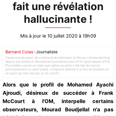
fait une révélation
hallucinante !
Mis à jour le 10 juillet 2020 à 19h09
Bernard Colas
-
Journaliste
Passionné de sport, de cinéma et de télévision (à l’écran comme derrière)
depuis son enfance, Bernard est journaliste pour le 10 Sport depuis 2018.
Plus habile clavier en main que ballon au pied, il décide de couvrir
principalement un sport adulé, critiqué et détesté à la fois (le football) et
un sport qui n’en est pas un (le catch).
Alors que le profil de Mohamed Ayachi
Ajroudi, désireux de succéder à Frank
McCourt à l'OM, interpelle certains
observateurs, Mourad Boudjellal n'a pas