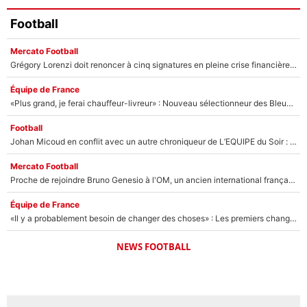
Football
Mercato Football
Grégory Lorenzi doit renoncer à cinq signatures en pleine crise financière : L’IA propose sept noms à l’OM pour un mercato réussi... à seulement 5M€ !
Équipe de France
«Plus grand, je ferai chauffeur-livreur» : Nouveau sélectionneur des Bleus, Zinédine Zidane s’était imaginé un avenir très différent lorsqu'il était enfant
Football
Johan Micoud en conflit avec un autre chroniqueur de L’EQUIPE du Soir : «Pendant un moment, je ne les ai pas remis ensemble dans l'émission»
Mercato Football
Proche de rejoindre Bruno Genesio à l'OM, un ancien international français va finalement débarquer... sur RMC !
Équipe de France
«Il y a probablement besoin de changer des choses» : Les premiers changements de Zinedine Zidane en équipe de France sont révélés ?
NEWS FOOTBALL