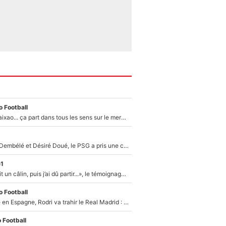
 Football
Medina, Rulli, Paixao... ça part dans tous les sens sur le mercato de l'OM : Frank McCourt va enfin récupérer l'argent qu'il attend ?
Sans Ousmane Dembélé et Désiré Doué, le PSG a pris une correction face à Majorque : Luis Enrique attend avec impatience des renforts !
e1
F1 : « Je lui ai fait un câlin, puis j’ai dû partir...», le témoignage émouvant de Max Verstappen sur sa fille
 Football
Coup de théâtre en Espagne, Rodri va trahir le Real Madrid : Le Ballon d'Or a choisi de signer au FC Barcelone !
 Football