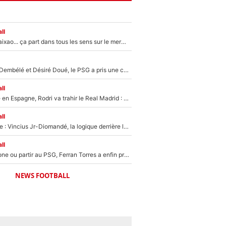
ll
Medina, Rulli, Paixao... ça part dans tous les sens sur le mercato de l'OM : Frank McCourt va enfin récupérer l'argent qu'il attend ?
Sans Ousmane Dembélé et Désiré Doué, le PSG a pris une correction face à Majorque : Luis Enrique attend avec impatience des renforts !
ll
Coup de théâtre en Espagne, Rodri va trahir le Real Madrid : Le Ballon d'Or a choisi de signer au FC Barcelone !
ll
Mercato Analyse : Vincius Jr-Diomandé, la logique derrière la concordance des temps
ll
Rester à Barcelone ou partir au PSG, Ferran Torres a enfin pris sa décision : La course contre la montre est lancée !
NEWS FOOTBALL