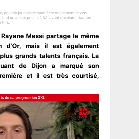
e, devenir journaliste sportif est rapidement devenu
 tard un amour pour la NBA, avant d’explorer d’autres
a NFL.
, Rayane Messi partage le même
n d’Or, mais il est également
lus grands talents français. La
taquant de Dijon a marqué son
emière et il est très courtisé,