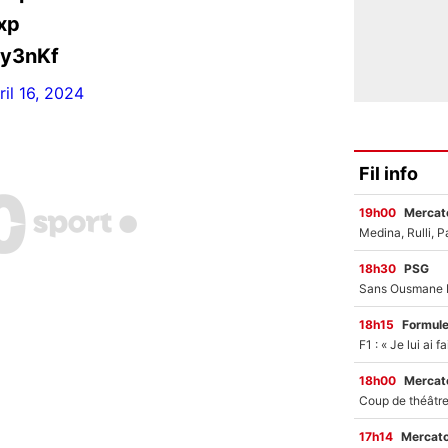
xp
Ry3nKf
ril 16, 2024
Fil info
19h00
Mercato
18h30
PSG
18h15
Formul
18h00
Mercato
17h14
Mercato