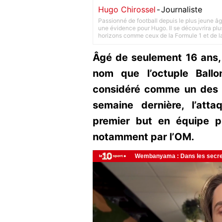
Hugo Chirossel
-
Journaliste
Passionné de football depuis le plus jeune âg
une évidence pour Hugo. Il se découvrira plus
horizons comme ceux de la Formule 1 et de l
Âgé de seulement 16 ans
nom que l’octuple Ballo
considéré comme un des p
semaine dernière, l’at
premier but en équipe pr
notamment par l’OM.