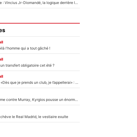
Mercato Analyse : Vincius Jr-Diomandé, la logique derrière la concordance des temps
es
ll
ilà l'homme qui a tout gâché !
ll
n transfert obligatoire cet été ?
ll
Mercato - OM - «Dès que je prends un club, je t’appellerai» : La promesse de Marcelino au moment de claquer la porte
Victime de racisme contre Murray, Kyrgios pousse un énorme coup de gueule !
hève le Real Madrid, le vestiaire exulte