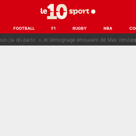
rt dans tous les sens sur le mercato de l'OM : Frank McCourt va enf
 Doué, le PSG a pris une correction face à Majorque : Luis Enrique a
FOOTBALL
F1
RUGBY
NBA
CO
, puis j’ai dû partir...», le témoignage émouvant de Max Verstapp
 Rodri va trahir le Real Madrid : Le Ballon d'Or a choisi de 
r-Diomandé, la logique derrière la concordance des temps