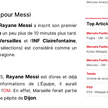
 pour Messi
Top Articl
Rayane Messi
a inscrit son premier
n
un peu plus de 10 minutes plus tard.
Mercato Footba
Pogba - OM : Vo
ersailles
INF Clairefontaine
et l’
,
Mercato Footba
(8 sélections) est considéré comme un
Kylian Mbappé, u
exagone.
Mercato Footba
Tennis
Rayane Messi
25,
est d’ores et déjà
 informations de
L’Équipe
, il aurait
PSG
l’
OM
. En effet, Marseille ferait partie
PSG : Mbappé ac
Dijon
ne pépite de
.