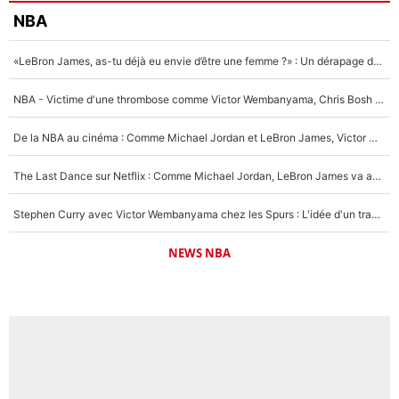
NBA
«LeBron James, as-tu déjà eu envie d’être une femme ?» : Un dérapage de Donald Trump sur la superstar de la NBA refait surface
NBA - Victime d'une thrombose comme Victor Wembanyama, Chris Bosh prévient le Français des risques sur sa santé : «J’ai failli mourir sur le coup et j’ai été ramené à la vie»
De la NBA au cinéma : Comme Michael Jordan et LeBron James, Victor Wembanyama rêve d'une carrière d'acteur !
The Last Dance sur Netflix : Comme Michael Jordan, LeBron James va avoir le droit à sa série !
Stephen Curry avec Victor Wembanyama chez les Spurs : L'idée d'un trade historique est lancée en NBA !
NEWS NBA