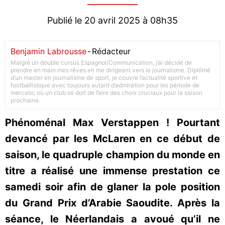
Publié le 20 avril 2025 à 08h35
Benjamin Labrousse
-
Rédacteur
Malgré un double cursus Espagnol/Communication, j’ai décidé de
prendre en main mes rêves en me dirigeant vers le journalisme. Diplômé
d’un master en journalisme de sport, je couvre l’actualité sportive et
footballistique avec toujours autant d’admiration pour les période de
mercato, où un club se doit de faire des choix cruciaux pour la saison
prochaine.
Phénoménal Max Verstappen ! Pourtant
devancé par les McLaren en ce début de
saison, le quadruple champion du monde en
titre a réalisé une immense prestation ce
samedi soir afin de glaner la pole position
du Grand Prix d’Arabie Saoudite. Après la
séance, le Néerlandais a avoué qu’il ne