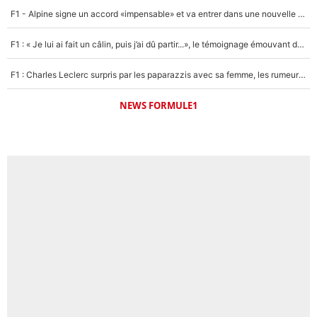
F1 - Alpine signe un accord «impensable» et va entrer dans une nouvelle dimension : Grande nouvelle pour Pierre Gasly !
F1 : « Je lui ai fait un câlin, puis j’ai dû partir...», le témoignage émouvant de Max Verstappen sur sa fille
F1 : Charles Leclerc surpris par les paparazzis avec sa femme, les rumeurs étaient vraies !
NEWS FORMULE1