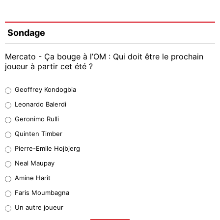
Sondage
Mercato - Ça bouge à l’OM : Qui doit être le prochain
joueur à partir cet été ?
Geoffrey Kondogbia
Geoffrey Kondogbia
38%
Leonardo Balerdi
Leonardo Balerdi
Geronimo Rulli
32%
Quinten Timber
Geronimo Rulli
Pierre-Emile Hojbjerg
5%
Neal Maupay
Quinten Timber
Amine Harit
1%
Faris Moumbagna
Pierre-Emile Hojbjerg
Un autre joueur
9%