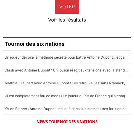
VOTER
Neal Maupay
4%
Voir les résultats
Amine Harit
3%
Faris Moumbagna
Tournoi des six nations
4%
Un joueur dévoile la méthode secrète pour battre Antoine Dupont... et ça marche !
Un autre joueur
5%
Clash avec Antoine Dupont : Un joueur réagit aux tensions avec la star du XV de France !
1670 personnes ont participé aux votes.
Matthieu Jalibert avec Antoine Dupont : Les retrouvailles sans Ntamack, «il y a eu des discussions»
«Il est complètement fou ce mec» : Le joueur du XV de France qui a choqué Matthieu Jalibert !
XV de France : Antoine Dupont impliqué dans «un moment très fort» en coulisses
NEWS TOURNOI DES 6 NATIONS