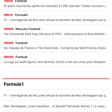
10h00
Football
En plein cauchemar après son transfert à l'OM, Quinten Timber raconte ses doutes après sa signature à Marseille
09h15
Formule1
F1 - Une légende de McLaren refuse le transfert de Max Verstappen qui pourrait «faire des vagues» et plomber l'ambiance dans l'équipe
09h00
Mercato Football
Yan Diomandé était trop cher pour le PSG : Voilà pourquoi le Real Madrid a accepté de payer la somme record de 140M€ pour boucler son transfert !
08h00
Football
De l'équipe de France à The Voice Kids : Contacté par Matt Pokora, Kylian Mbappé a accepté de jouer un rôle inédit sur TF1 !
06h00
Football
La Liga sur beIN Sports c’est terminé, DAZN a fait son choix pour Benjamin Da Silva et Omar Da Fonseca !
Formule1
F1 - Une légende de McLaren refuse le transfert de Max Verstappen qui pourrait «faire des vagues» et plomber l'ambiance dans l'équipe
Max Verstappen, Lewis Hamilton… et bientôt Fernando Alonso ? Le classement des pilotes les mieux payés en Formule 1 risque de changer !