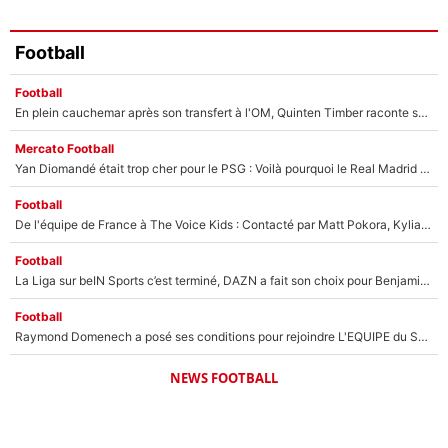
Football
Football
En plein cauchemar après son transfert à l'OM, Quinten Timber raconte ses doutes après sa signature à Marseille
Mercato Football
Yan Diomandé était trop cher pour le PSG : Voilà pourquoi le Real Madrid a accepté de payer la somme record de 140M€ pour boucler son transfert !
Football
De l'équipe de France à The Voice Kids : Contacté par Matt Pokora, Kylian Mbappé a accepté de jouer un rôle inédit sur TF1 !
Football
La Liga sur beIN Sports c’est terminé, DAZN a fait son choix pour Benjamin Da Silva et Omar Da Fonseca !
Football
Raymond Domenech a posé ses conditions pour rejoindre L'EQUIPE du Soir : Il refuse de faire l'émission avec un autre chroniqueur !
NEWS FOOTBALL