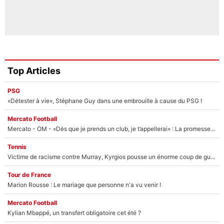
Top Articles
PSG
«Détester à vie», Stéphane Guy dans une embrouille à cause du PSG !
Mercato Football
Mercato - OM - «Dès que je prends un club, je t’appellerai» : La promesse de Marcelino au moment de claquer la porte
Tennis
Victime de racisme contre Murray, Kyrgios pousse un énorme coup de gueule !
Tour de France
Marion Rousse : Le mariage que personne n'a vu venir !
Mercato Football
Kylian Mbappé, un transfert obligatoire cet été ?