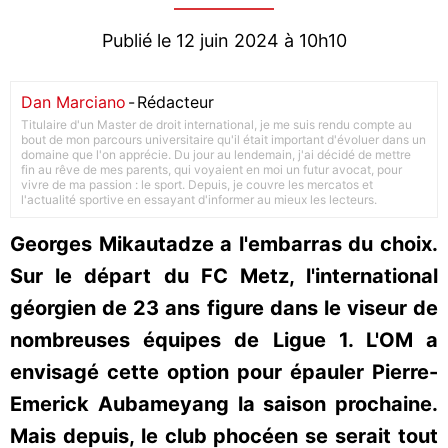
Publié le 12 juin 2024 à 10h10
Dan Marciano
-
Rédacteur
Titulaire d'un Master de droit international, je me suis rendu compte au
bout de mon parcours universitaire qu'il était important d'évoluer dans un
domaine que l'on apprécie. Du jour au lendemain, j'ai décidé de mettre
fin au rêve de mes parents, qui voyaient en moi un futur avocat, pour
vivre de ma passion : le sport. Depuis, je couvre les mercatos et
l'actualité sportive en essayant d'informer au mieux les lecteurs.
Georges Mikautadze a l'embarras du choix.
Sur le départ du FC Metz, l'international
géorgien de 23 ans figure dans le viseur de
nombreuses équipes de Ligue 1. L'OM a
envisagé cette option pour épauler Pierre-
Emerick Aubameyang la saison prochaine.
Mais depuis, le club phocéen se serait tout