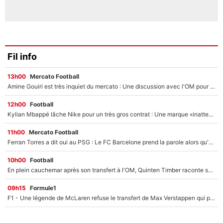
Fil info
13h00
Mercato Football
Amine Gouiri est très inquiet du mercato : Une discussion avec l'OM pour acter son transfert !
12h00
Football
Kylian Mbappé lâche Nike pour un très gros contrat : Une marque «inattendue» va frapper très fort
11h00
Mercato Football
Ferran Torres a dit oui au PSG : Le FC Barcelone prend la parole alors qu'un transfert de l'attaquant espagnol prend forme
10h00
Football
En plein cauchemar après son transfert à l'OM, Quinten Timber raconte ses doutes après sa signature à Marseille
09h15
Formule1
F1 - Une légende de McLaren refuse le transfert de Max Verstappen qui pourrait «faire des vagues» et plomber l'ambiance dans l'équipe