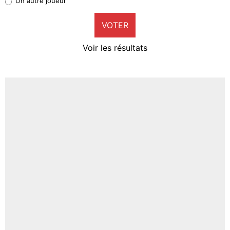
Un autre joueur
9%
VOTER
Neal Maupay
4%
Voir les résultats
Amine Harit
3%
Faris Moumbagna
4%
Un autre joueur
5%
1676 personnes ont participé aux votes.