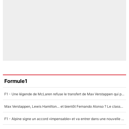
Formule1
F1 - Une légende de McLaren refuse le transfert de Max Verstappen qui pourrait «faire des vagues» et plomber l'ambiance dans l'équipe
Max Verstappen, Lewis Hamilton… et bientôt Fernando Alonso ? Le classement des pilotes les mieux payés en Formule 1 risque de changer !
F1 - Alpine signe un accord «impensable» et va entrer dans une nouvelle dimension : Grande nouvelle pour Pierre Gasly !