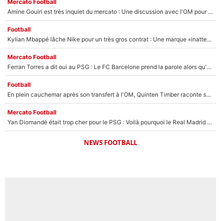
Mercato Football
Amine Gouiri est très inquiet du mercato : Une discussion avec l'OM pour acter son transfert !
Football
Kylian Mbappé lâche Nike pour un très gros contrat : Une marque «inattendue» va frapper très fort
Mercato Football
Ferran Torres a dit oui au PSG : Le FC Barcelone prend la parole alors qu'un transfert de l'attaquant espagnol prend forme
Football
En plein cauchemar après son transfert à l'OM, Quinten Timber raconte ses doutes après sa signature à Marseille
Mercato Football
Yan Diomandé était trop cher pour le PSG : Voilà pourquoi le Real Madrid a accepté de payer la somme record de 140M€ pour boucler son transfert !
NEWS FOOTBALL