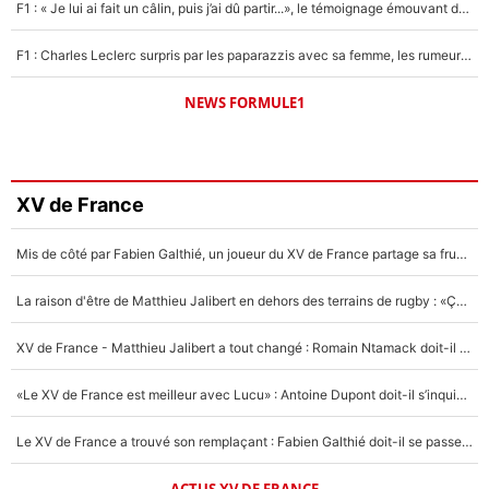
F1 : « Je lui ai fait un câlin, puis j’ai dû partir...», le témoignage émouvant de Max Verstappen sur sa fille
F1 : Charles Leclerc surpris par les paparazzis avec sa femme, les rumeurs étaient vraies !
NEWS FORMULE1
XV de France
Mis de côté par Fabien Galthié, un joueur du XV de France partage sa frustration : «ils ne me l’ont pas dit tout de suite»
La raison d'être de Matthieu Jalibert en dehors des terrains de rugby : «Ça m'atteint autant que si tu touches à un membre de ma famille»
XV de France - Matthieu Jalibert a tout changé : Romain Ntamack doit-il s’inquiéter pour sa place à un an de la Coupe du monde ?
«Le XV de France est meilleur avec Lucu» : Antoine Dupont doit-il s’inquiéter pour sa place ?
Le XV de France a trouvé son remplaçant : Fabien Galthié doit-il se passer d'Antoine Dupont ?
ACTUS XV DE FRANCE