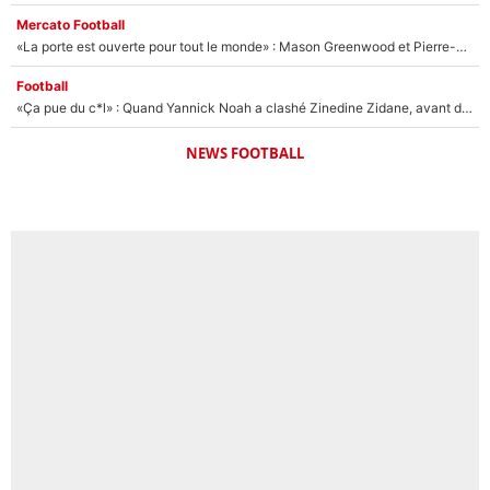
Mercato Football
«La porte est ouverte pour tout le monde» : Mason Greenwood et Pierre-Emerick Aubameyang ont quitté l'OM, Amine Gouiri balance sur la suite du mercato et sur la réaction du vestiaire !
Football
«Ça pue du c*l» : Quand Yannick Noah a clashé Zinedine Zidane, avant de se faire recadrer par le nouveau sélectionneur de l'équipe de France !
NEWS FOOTBALL