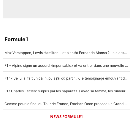
Formule1
Max Verstappen, Lewis Hamilton… et bientôt Fernando Alonso ? Le classement des pilotes les mieux payés en Formule 1 risque de changer !
F1 - Alpine signe un accord «impensable» et va entrer dans une nouvelle dimension : Grande nouvelle pour Pierre Gasly !
F1 : « Je lui ai fait un câlin, puis j’ai dû partir...», le témoignage émouvant de Max Verstappen sur sa fille
F1 : Charles Leclerc surpris par les paparazzis avec sa femme, les rumeurs étaient vraies !
Comme pour le final du Tour de France, Esteban Ocon propose un Grand Prix de Formule 1 à Paris : «Autour de l’Arc de Triomphe, ce serait génial» !
NEWS FORMULE1