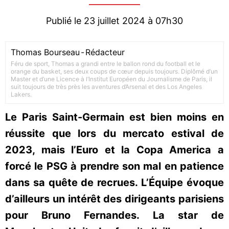
Publié le 23 juillet 2024 à 07h30
Thomas Bourseau
-
Rédacteur
Féru de sport, Thomas a grandi entre le ballon rond du football et le
orange du basket, ses deux coups de cœur depuis toujours. Diplômé d’un
Master et d’une Licence à l’Institut Européen du Journalisme de Paris, il
suit toujours de très près les aventures d’Arsenal et des Los Angeles
Lakers.
Le Paris Saint-Germain est bien moins en
réussite que lors du mercato estival de
2023, mais l’Euro et la Copa America a
forcé le PSG à prendre son mal en patience
dans sa quête de recrues. L’Équipe évoque
d’ailleurs un intérêt des dirigeants parisiens
pour Bruno Fernandes. La star de