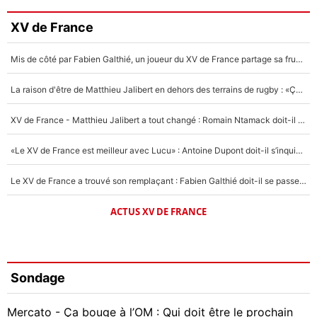
XV de France
Mis de côté par Fabien Galthié, un joueur du XV de France partage sa frustration : «ils ne me l’ont pas dit tout de suite»
La raison d'être de Matthieu Jalibert en dehors des terrains de rugby : «Ça m'atteint autant que si tu touches à un membre de ma famille»
XV de France - Matthieu Jalibert a tout changé : Romain Ntamack doit-il s’inquiéter pour sa place à un an de la Coupe du monde ?
«Le XV de France est meilleur avec Lucu» : Antoine Dupont doit-il s’inquiéter pour sa place ?
Le XV de France a trouvé son remplaçant : Fabien Galthié doit-il se passer d'Antoine Dupont ?
ACTUS XV DE FRANCE
Sondage
Mercato - Ça bouge à l’OM : Qui doit être le prochain