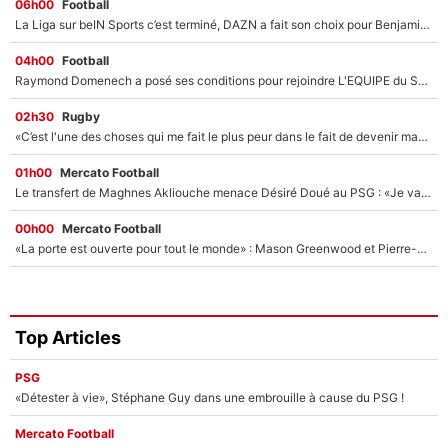
06h00
Football
La Liga sur beIN Sports c’est terminé, DAZN a fait son choix pour Benjamin Da Silva et Omar Da Fonseca !
04h00
Football
Raymond Domenech a posé ses conditions pour rejoindre L'EQUIPE du Soir : Il refuse de faire l'émission avec un autre chroniqueur !
02h30
Rugby
«C’est l'une des choses qui me fait le plus peur dans le fait de devenir maman» : En couple avec Antoine Dupont, Iris Mittenaere s'inquiète déjà pour ses futurs enfants !
01h00
Mercato Football
Le transfert de Maghnes Akliouche menace Désiré Doué au PSG : «Je valide à 200%»
00h00
Mercato Football
«La porte est ouverte pour tout le monde» : Mason Greenwood et Pierre-Emerick Aubameyang ont quitté l'OM, Amine Gouiri balance sur la suite du mercato et sur la réaction du vestiaire !
Top Articles
PSG
«Détester à vie», Stéphane Guy dans une embrouille à cause du PSG !
Mercato Football