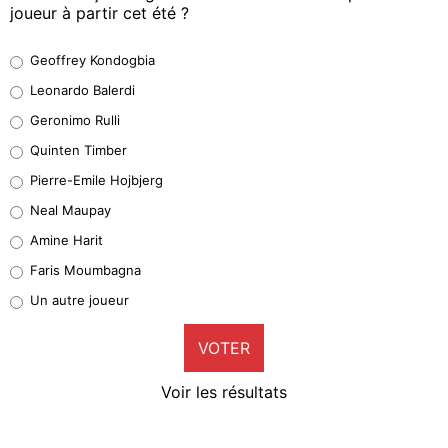
joueur à partir cet été ?
Geoffrey Kondogbia
Geoffrey Kondogbia
38%
Leonardo Balerdi
Leonardo Balerdi
Geronimo Rulli
32%
Quinten Timber
Geronimo Rulli
Pierre-Emile Hojbjerg
5%
Neal Maupay
Quinten Timber
Amine Harit
1%
Faris Moumbagna
Pierre-Emile Hojbjerg
Un autre joueur
9%
VOTER
Neal Maupay
4%
Voir les résultats
Amine Harit
3%