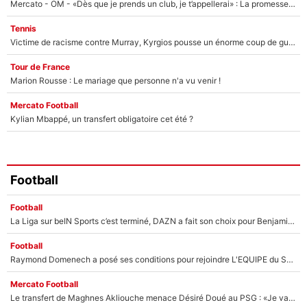
Mercato - OM - «Dès que je prends un club, je t’appellerai» : La promesse de Marcelino au moment de claquer la porte
Tennis
Victime de racisme contre Murray, Kyrgios pousse un énorme coup de gueule !
Tour de France
Marion Rousse : Le mariage que personne n'a vu venir !
Mercato Football
Kylian Mbappé, un transfert obligatoire cet été ?
Football
Football
La Liga sur beIN Sports c’est terminé, DAZN a fait son choix pour Benjamin Da Silva et Omar Da Fonseca !
Football
Raymond Domenech a posé ses conditions pour rejoindre L'EQUIPE du Soir : Il refuse de faire l'émission avec un autre chroniqueur !
Mercato Football
Le transfert de Maghnes Akliouche menace Désiré Doué au PSG : «Je valide à 200%»