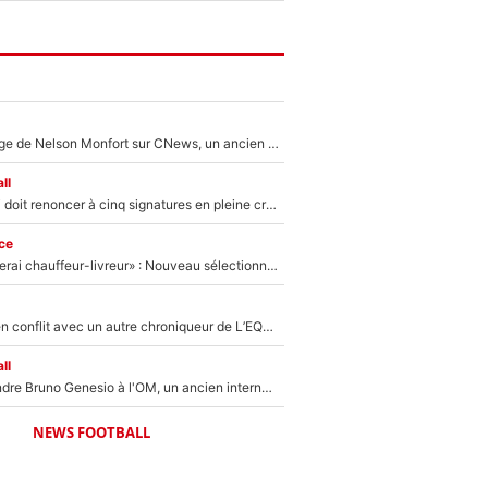
Après le dérapage de Nelson Monfort sur CNews, un ancien journaliste de France Télévisions relance la polémique sur les incendies en Gironde
ll
Grégory Lorenzi doit renoncer à cinq signatures en pleine crise financière : L’IA propose sept noms à l’OM pour un mercato réussi... à seulement 5M€ !
ce
«Plus grand, je ferai chauffeur-livreur» : Nouveau sélectionneur des Bleus, Zinédine Zidane s’était imaginé un avenir très différent lorsqu'il était enfant
Johan Micoud en conflit avec un autre chroniqueur de L’EQUIPE du Soir : «Pendant un moment, je ne les ai pas remis ensemble dans l'émission»
ll
Proche de rejoindre Bruno Genesio à l'OM, un ancien international français va finalement débarquer... sur RMC !
NEWS FOOTBALL