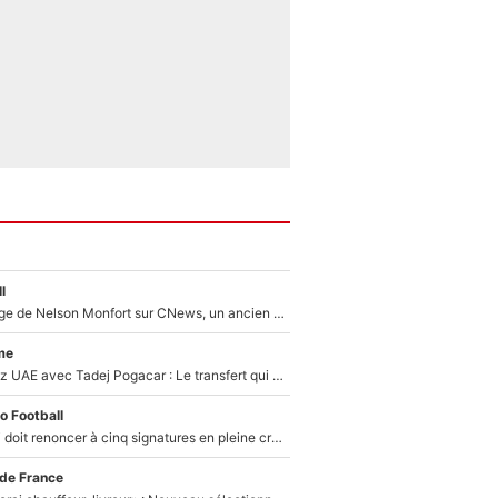
l
Après le dérapage de Nelson Monfort sur CNews, un ancien journaliste de France Télévisions relance la polémique sur les incendies en Gironde
me
Paul Seixas chez UAE avec Tadej Pogacar : Le transfert qui effraie le peloton, «c’est la pire des choses qui puisse arriver»
o Football
Grégory Lorenzi doit renoncer à cinq signatures en pleine crise financière : L’IA propose sept noms à l’OM pour un mercato réussi... à seulement 5M€ !
 de France