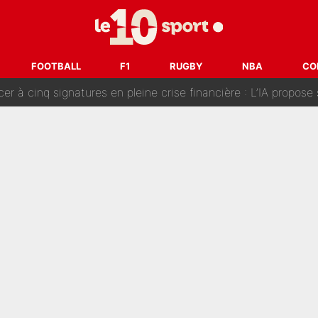
fort sur CNews, un ancien journaliste de France Télévisions relance la 
dej Pogacar : Le transfert qui effraie le peloton, «c’est la 
FOOTBALL
F1
RUGBY
NBA
CO
nq signatures en pleine crise financière : L’IA propose sept noms à l’OM po
reur» : Nouveau sélectionneur des Bleus, Zinédine Zidane s’était imaginé un av
 autre chroniqueur de L’EQUIPE du Soir : «Pendant un moment, je ne les 