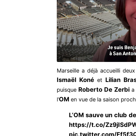
Marseille a déjà accueilli deu
Ismaël Koné
Lilian Bra
et
Roberto De Zerbi
puisque
a 
OM
l’
en vue de la saison proch
L’OM sauve un club de 
https://t.co/Zz9jISdP
pic.twitter.com/Ff5f