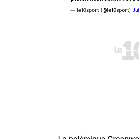
— le10sport (@le10sport)
Ju
La polémique Greenw