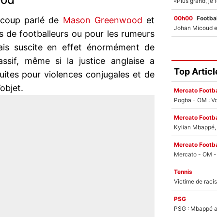
00h00
Footbal
ucoup parlé de
Mason Greenwood
et
s de footballeurs ou pour les rumeurs
lais suscite en effet énormément de
ssif, même si la justice anglaise a
Top Articl
ites pour violences conjugales et de
’objet.
Mercato Footba
Pogba - OM : Vo
Mercato Footba
Kylian Mbappé, u
Mercato Footba
Tennis
PSG
PSG : Mbappé ac