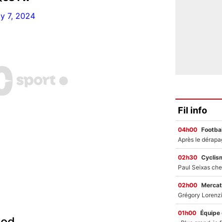
ly 7, 2024
Fil info
04h00
Footbal
02h30
Cyclis
02h00
Mercat
01h00
Équipe
ood