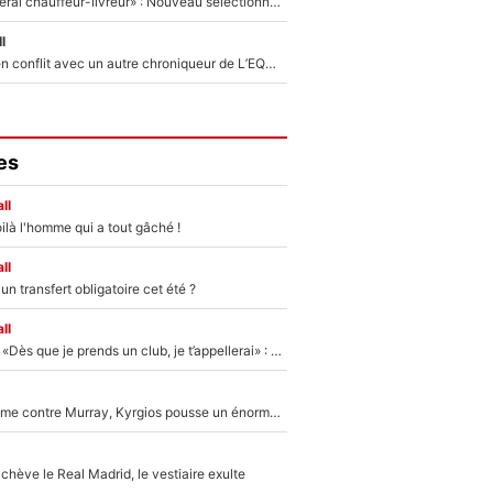
«Plus grand, je ferai chauffeur-livreur» : Nouveau sélectionneur des Bleus, Zinédine Zidane s’était imaginé un avenir très différent lorsqu'il était enfant
l
Johan Micoud en conflit avec un autre chroniqueur de L’EQUIPE du Soir : «Pendant un moment, je ne les ai pas remis ensemble dans l'émission»
es
ll
ilà l'homme qui a tout gâché !
ll
n transfert obligatoire cet été ?
ll
Mercato - OM - «Dès que je prends un club, je t’appellerai» : La promesse de Marcelino au moment de claquer la porte
Victime de racisme contre Murray, Kyrgios pousse un énorme coup de gueule !
hève le Real Madrid, le vestiaire exulte