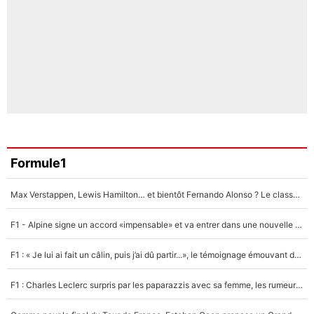
Formule1
Max Verstappen, Lewis Hamilton… et bientôt Fernando Alonso ? Le classement des pilotes les mieux payés en Formule 1 risque de changer !
F1 - Alpine signe un accord «impensable» et va entrer dans une nouvelle dimension : Grande nouvelle pour Pierre Gasly !
F1 : « Je lui ai fait un câlin, puis j’ai dû partir...», le témoignage émouvant de Max Verstappen sur sa fille
F1 : Charles Leclerc surpris par les paparazzis avec sa femme, les rumeurs étaient vraies !