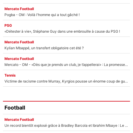
Mercato Football
Pogba - OM : Voilà l'homme qui a tout gâché !
PSG
«Détester à vie», Stéphane Guy dans une embrouille à cause du PSG !
Mercato Football
Kylian Mbappé, un transfert obligatoire cet été ?
Mercato Football
Mercato - OM - «Dès que je prends un club, je t’appellerai» : La promesse de Marcelino au moment de claquer la porte
Tennis
Victime de racisme contre Murray, Kyrgios pousse un énorme coup de gueule !
Football
Mercato Football
Un record bientôt explosé grâce à Bradley Barcola et Ibrahim Mbaye : Le PSG sur le point de réaliser un mercato historique ?