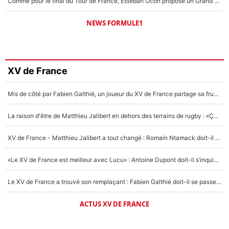
Comme pour le final du Tour de France, Esteban Ocon propose un Grand Prix de Formule 1 à Paris : «Autour de l’Arc de Triomphe, ce serait génial» !
NEWS FORMULE1
XV de France
Mis de côté par Fabien Galthié, un joueur du XV de France partage sa frustration : «ils ne me l’ont pas dit tout de suite»
La raison d'être de Matthieu Jalibert en dehors des terrains de rugby : «Ça m'atteint autant que si tu touches à un membre de ma famille»
XV de France - Matthieu Jalibert a tout changé : Romain Ntamack doit-il s’inquiéter pour sa place à un an de la Coupe du monde ?
«Le XV de France est meilleur avec Lucu» : Antoine Dupont doit-il s’inquiéter pour sa place ?
Le XV de France a trouvé son remplaçant : Fabien Galthié doit-il se passer d'Antoine Dupont ?
ACTUS XV DE FRANCE