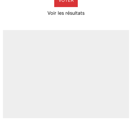
Neal Maupay
4%
Voir les résultats
Amine Harit
3%
Faris Moumbagna
4%
Un autre joueur
5%
1650 personnes ont participé aux votes.