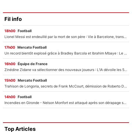
Fil info
18h00
Football
Lionel Messi est endeuillé par la mort de son père : Vie à Barcelone, transfert au PSG... voilà comment Jorge Messi a joué un rôle essentiel dans sa carrière !
17h00
Mercato Football
Un record bientôt explosé grâce à Bradley Barcola et Ibrahim Mbaye : Le PSG sur le point de réaliser un mercato historique ?
16h00
Équipe de France
Zinédine Zidane va sélectionner des nouveaux joueurs : L’IA dévoile les 5 cracks qui pourraient rapidement le rejoindre en équipe de France !
15h00
Mercato Football
Trahison de Longoria, secrets de Frank McCourt, démission de Roberto De Zerbi : Medhi Benatia se lâche sur son départ de l'OM et fait d'importantes révélations
14h00
Football
Incendies en Gironde - Nelson Monfort est attaqué après son dérapage sur CNews : «Et lui, il prend combien pour parler dans un studio climatisé?»
Top Articles