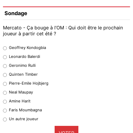
Sondage
Mercato - Ça bouge à l’OM : Qui doit être le prochain
joueur à partir cet été ?
Geoffrey Kondogbia
Geoffrey Kondogbia
38%
Leonardo Balerdi
Leonardo Balerdi
Geronimo Rulli
32%
Quinten Timber
Geronimo Rulli
Pierre-Emile Hojbjerg
5%
Neal Maupay
Quinten Timber
Amine Harit
1%
Faris Moumbagna
Pierre-Emile Hojbjerg
Un autre joueur
9%
VOTER