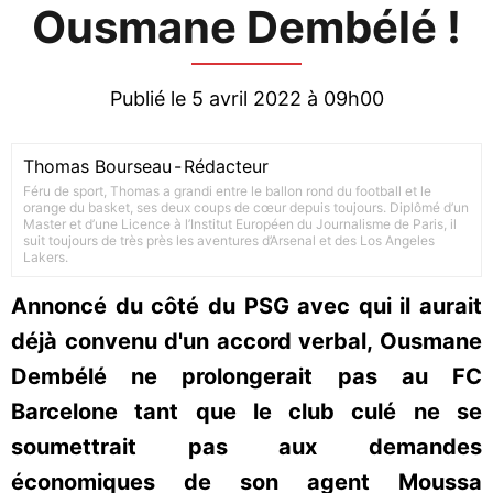
Ousmane Dembélé !
Publié le 5 avril 2022 à 09h00
Thomas Bourseau
-
Rédacteur
Féru de sport, Thomas a grandi entre le ballon rond du football et le
orange du basket, ses deux coups de cœur depuis toujours. Diplômé d’un
Master et d’une Licence à l’Institut Européen du Journalisme de Paris, il
suit toujours de très près les aventures d’Arsenal et des Los Angeles
Lakers.
Annoncé du côté du PSG avec qui il aurait
déjà convenu d'un accord verbal, Ousmane
Dembélé ne prolongerait pas au FC
Barcelone tant que le club culé ne se
soumettrait pas aux demandes
économiques de son agent Moussa