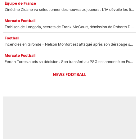
Équipe de France
Zinédine Zidane va sélectionner des nouveaux joueurs : L’IA dévoile les 5 cracks qui pourraient rapidement le rejoindre en équipe de France !
Mercato Football
Trahison de Longoria, secrets de Frank McCourt, démission de Roberto De Zerbi : Medhi Benatia se lâche sur son départ de l'OM et fait d'importantes révélations
Football
Incendies en Gironde - Nelson Monfort est attaqué après son dérapage sur CNews : «Et lui, il prend combien pour parler dans un studio climatisé?»
Mercato Football
Ferran Torres a pris sa décision : Son transfert au PSG est annoncé en Espagne !
NEWS FOOTBALL