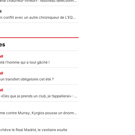
«Plus grand, je ferai chauffeur-livreur» : Nouveau sélectionneur des Bleus, Zinédine Zidane s’était imaginé un avenir très différent lorsqu'il était enfant
l
Johan Micoud en conflit avec un autre chroniqueur de L’EQUIPE du Soir : «Pendant un moment, je ne les ai pas remis ensemble dans l'émission»
es
ll
ilà l'homme qui a tout gâché !
ll
n transfert obligatoire cet été ?
ll
Mercato - OM - «Dès que je prends un club, je t’appellerai» : La promesse de Marcelino au moment de claquer la porte
Victime de racisme contre Murray, Kyrgios pousse un énorme coup de gueule !
hève le Real Madrid, le vestiaire exulte