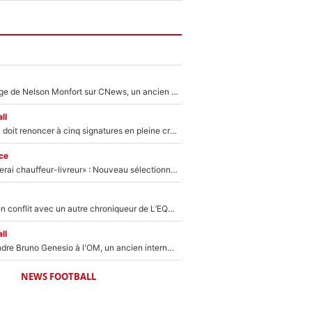
Après le dérapage de Nelson Monfort sur CNews, un ancien journaliste de France Télévisions relance la polémique sur les incendies en Gironde
ll
Grégory Lorenzi doit renoncer à cinq signatures en pleine crise financière : L’IA propose sept noms à l’OM pour un mercato réussi... à seulement 5M€ !
ce
«Plus grand, je ferai chauffeur-livreur» : Nouveau sélectionneur des Bleus, Zinédine Zidane s’était imaginé un avenir très différent lorsqu'il était enfant
Johan Micoud en conflit avec un autre chroniqueur de L’EQUIPE du Soir : «Pendant un moment, je ne les ai pas remis ensemble dans l'émission»
ll
Proche de rejoindre Bruno Genesio à l'OM, un ancien international français va finalement débarquer... sur RMC !
NEWS FOOTBALL