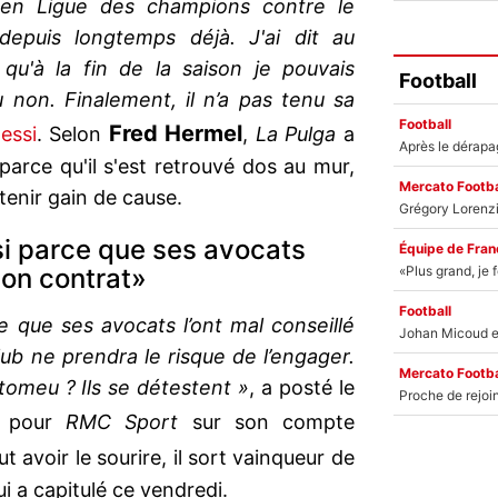
t en Ligue des champions contre le
depuis longtemps déjà. J'ai dit au
 qu'à la fin de la saison je pouvais
Football
ou non. Finalement, il n’a pas tenu sa
Football
Fred Hermel
essi
. Selon
,
La Pulga
a
parce qu'il s'est retrouvé dos au mur,
Mercato Footba
btenir gain de cause.
ssi parce que ses avocats
Équipe de Fran
 son contrat»
Football
ce que ses avocats l’ont mal conseillé
lub ne prendra le risque de l’engager.
Mercato Footba
rtomeu ? Ils se détestent »
, a posté le
pour
RMC Sport
sur son compte
t avoir le sourire, il sort vainqueur de
ui a capitulé ce vendredi.