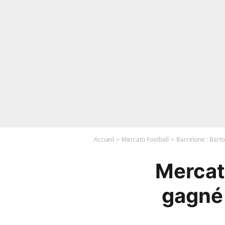
Accueil
Mercato Football
Barcelone : Barto
Mercato
gagné 