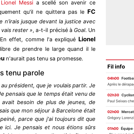
Lionel Messi
a scellé son avenir ce
FC
uement qu'il ne quittera pas le
e n’irais jusque devant la justice avec
 vais rester »
, a-t-il précisé à
Goal
. Un
Lionel
. En effet, comme l'a expliqué
 libre de prendre le large quand il le
eu
n'aurait pas tenu sa promesse.
Fil info
s tenu parole
04h00
Footbal
r au président, que je voulais partir. Je
. Je pensais que le temps était venu de
02h30
Cyclis
b avait besoin de plus de jeunes, de
sais que mon séjour à Barcelone était
02h00
Mercat
einé, parce que j'ai toujours dit que
e ici. Je pensais et nous étions sûrs
01h00
Équipe