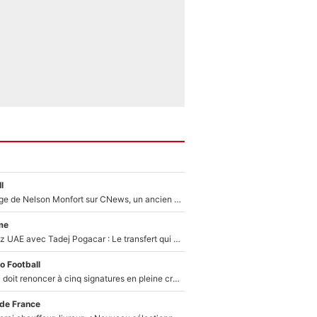
l
Après le dérapage de Nelson Monfort sur CNews, un ancien journaliste de France Télévisions relance la polémique sur les incendies en Gironde
me
Paul Seixas chez UAE avec Tadej Pogacar : Le transfert qui effraie le peloton, «c’est la pire des choses qui puisse arriver»
o Football
Grégory Lorenzi doit renoncer à cinq signatures en pleine crise financière : L’IA propose sept noms à l’OM pour un mercato réussi... à seulement 5M€ !
 de France