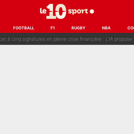
fort sur CNews, un ancien journaliste de France Télévisions relance la 
dej Pogacar : Le transfert qui effraie le peloton, «c’est la 
FOOTBALL
F1
RUGBY
NBA
CO
nq signatures en pleine crise financière : L’IA propose sept noms à l’OM po
reur» : Nouveau sélectionneur des Bleus, Zinédine Zidane s’était imaginé un av
 autre chroniqueur de L’EQUIPE du Soir : «Pendant un moment, je ne les 