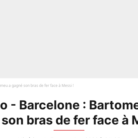
meu a gagné son bras de fer face à Messi !
 - Barcelone : Bartome
son bras de fer face à 