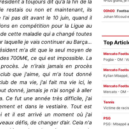
résident a toujours dit qu'à la fin de la
je restais ou non et maintenant, ils
00h00
Footbal
l'ai pas dit avant le 10 juin, quand il
tions en compétition pour la Ligue au
 de cette maladie qui a changé toutes
ur laquelle je vais continuer au Barça...
Top Articl
résident m'a dit que le seul moyen de
Mercato Footba
e des 700M€, ce qui est impossible. La
Pogba - OM : Vo
 procès. Je n'irais jamais en procès
Mercato Footba
 club que j'aime, qui m'a tout donné
Kylian Mbappé, u
ub de ma vie, j'ai fait ma vie ici, le
Mercato Footba
ut donné, jamais je n’ai songé à aller
. Ce fut une année très difficile, j'ai
Tennis
ement et dans le vestiaire. Tout est
i et il est arrivé un moment où j'ai
PSG
aux défis, de changer d’air. Cela n'a
PSG : Mbappé ac