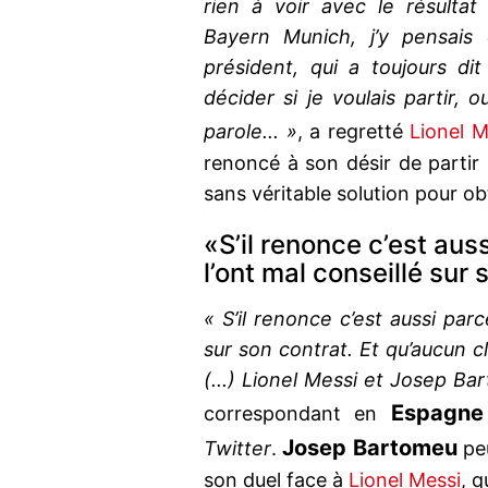
rien à voir avec le résulta
Bayern Munich, j’y pensais 
président, qui a toujours dit
décider si je voulais partir, 
parole... »
, a regretté
Lionel M
renoncé à son désir de partir 
sans véritable solution pour o
«S’il renonce c’est au
l’ont mal conseillé sur
« S’il renonce c’est aussi par
sur son contrat. Et qu’aucun c
(...) Lionel Messi et Josep Ba
Espagne
correspondant en
Josep Bartomeu
Twitter
.
peu
son duel face à
Lionel Messi
, q