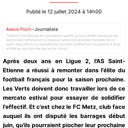
Publié le 12 juillet 2024 à 14h00
Alexis Poch
-
Journaliste
Titulaire d'un Master en journalisme sportif, je suis tombé amoureux du
tennis dès l'enfance et j'ai toujours aimé lire les belles histoires de ce
sport. Aujourd'hui, je souhaite les raconter, profiter de ma passion à fond
et être au plus proche des as du circuit.
Après deux ans en Ligue 2, l'AS Saint-
Etienne a réussi à remonter dans l'élite du
football français pour la saison prochaine.
Les Verts doivent donc travailler lors de ce
mercato estival pour essayer de solidifier
l'effectif. Et c'est chez le FC Metz, club face
auquel ils ont disputé les barrages début
juin, qu'ils pourraient piocher leur prochaine