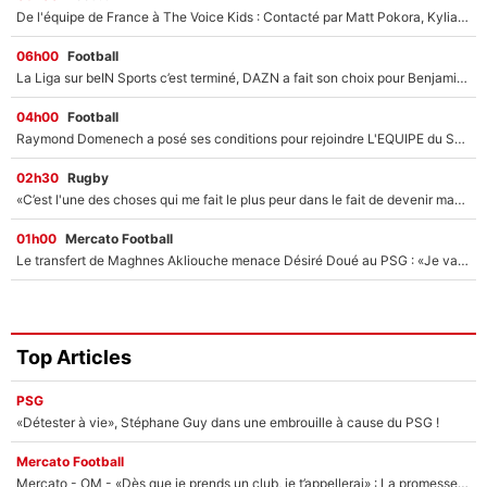
De l'équipe de France à The Voice Kids : Contacté par Matt Pokora, Kylian Mbappé a accepté de jouer un rôle inédit sur TF1 !
06h00
Football
La Liga sur beIN Sports c’est terminé, DAZN a fait son choix pour Benjamin Da Silva et Omar Da Fonseca !
04h00
Football
Raymond Domenech a posé ses conditions pour rejoindre L'EQUIPE du Soir : Il refuse de faire l'émission avec un autre chroniqueur !
02h30
Rugby
«C’est l'une des choses qui me fait le plus peur dans le fait de devenir maman» : En couple avec Antoine Dupont, Iris Mittenaere s'inquiète déjà pour ses futurs enfants !
01h00
Mercato Football
Le transfert de Maghnes Akliouche menace Désiré Doué au PSG : «Je valide à 200%»
Top Articles
PSG
«Détester à vie», Stéphane Guy dans une embrouille à cause du PSG !
Mercato Football
Mercato - OM - «Dès que je prends un club, je t’appellerai» : La promesse de Marcelino au moment de claquer la porte