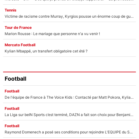
Tennis
Victime de racisme contre Murray, Kyrgios pousse un énorme coup de gueule !
Tour de France
Marion Rousse : Le mariage que personne n'a vu venir !
Mercato Football
Kylian Mbappé, un transfert obligatoire cet été ?
Football
Football
De l'équipe de France à The Voice Kids : Contacté par Matt Pokora, Kylian Mbappé a accepté de jouer un rôle inédit sur TF1 !
Football
La Liga sur beIN Sports c’est terminé, DAZN a fait son choix pour Benjamin Da Silva et Omar Da Fonseca !
Football
Raymond Domenech a posé ses conditions pour rejoindre L'EQUIPE du Soir : Il refuse de faire l'émission avec un autre chroniqueur !