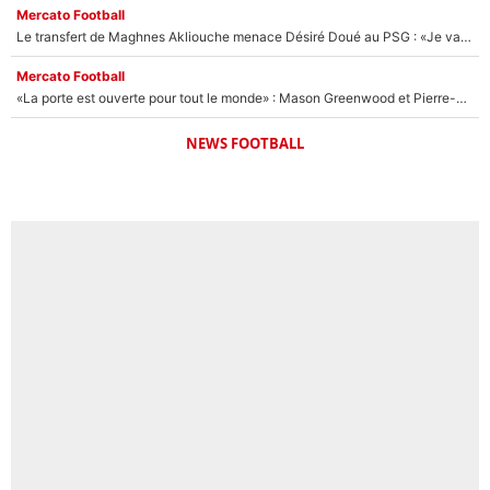
Mercato Football
Le transfert de Maghnes Akliouche menace Désiré Doué au PSG : «Je valide à 200%»
Mercato Football
«La porte est ouverte pour tout le monde» : Mason Greenwood et Pierre-Emerick Aubameyang ont quitté l'OM, Amine Gouiri balance sur la suite du mercato et sur la réaction du vestiaire !
NEWS FOOTBALL