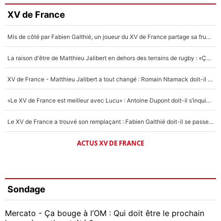
XV de France
Mis de côté par Fabien Galthié, un joueur du XV de France partage sa frustration : «ils ne me l’ont pas dit tout de suite»
La raison d'être de Matthieu Jalibert en dehors des terrains de rugby : «Ça m'atteint autant que si tu touches à un membre de ma famille»
XV de France - Matthieu Jalibert a tout changé : Romain Ntamack doit-il s’inquiéter pour sa place à un an de la Coupe du monde ?
«Le XV de France est meilleur avec Lucu» : Antoine Dupont doit-il s’inquiéter pour sa place ?
Le XV de France a trouvé son remplaçant : Fabien Galthié doit-il se passer d'Antoine Dupont ?
ACTUS XV DE FRANCE
Sondage
Mercato - Ça bouge à l’OM : Qui doit être le prochain