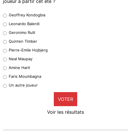
joueur à partir cet été ?
Geoffrey Kondogbia
Geoffrey Kondogbia
38%
Leonardo Balerdi
Leonardo Balerdi
Geronimo Rulli
32%
Quinten Timber
Geronimo Rulli
Pierre-Emile Hojbjerg
5%
Neal Maupay
Quinten Timber
Amine Harit
1%
Faris Moumbagna
Pierre-Emile Hojbjerg
Un autre joueur
9%
VOTER
Neal Maupay
4%
Voir les résultats
Amine Harit
3%