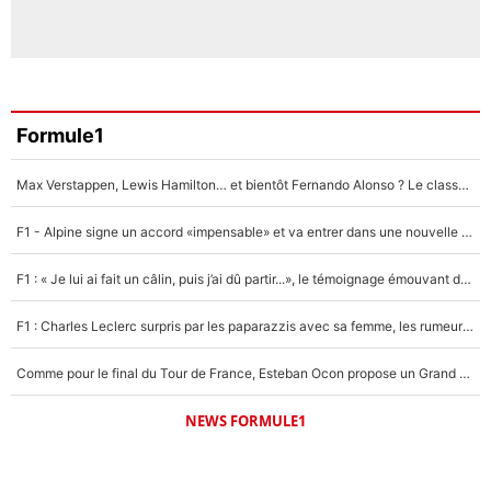
Formule1
Max Verstappen, Lewis Hamilton… et bientôt Fernando Alonso ? Le classement des pilotes les mieux payés en Formule 1 risque de changer !
F1 - Alpine signe un accord «impensable» et va entrer dans une nouvelle dimension : Grande nouvelle pour Pierre Gasly !
F1 : « Je lui ai fait un câlin, puis j’ai dû partir...», le témoignage émouvant de Max Verstappen sur sa fille
F1 : Charles Leclerc surpris par les paparazzis avec sa femme, les rumeurs étaient vraies !
Comme pour le final du Tour de France, Esteban Ocon propose un Grand Prix de Formule 1 à Paris : «Autour de l’Arc de Triomphe, ce serait génial» !
NEWS FORMULE1