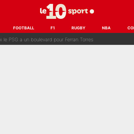
, Barcola vers un transfert : Le PSG prépare encore des surp
ionel Messi en plein match, un joueur d’Arsenal a changé de c
FOOTBALL
F1
RUGBY
NBA
CO
envie d’être une femme ?» : Un dérapage de Donald Trump sur la 
rès intéressante» : La nouvelle opération évoquée au PSG est 
i le PSG a un boulevard pour Ferran Torres