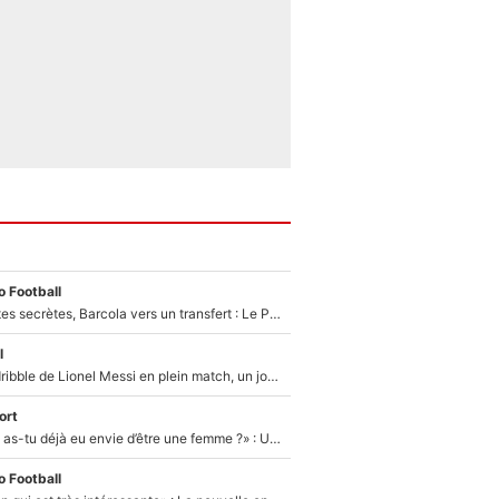
 Football
Malo Gusto, pistes secrètes, Barcola vers un transfert : Le PSG prépare encore des surprises sur le mercato
l
Humilié par un dribble de Lionel Messi en plein match, un joueur d’Arsenal a changé de coiffure pour passer incognito !
ort
«LeBron James, as-tu déjà eu envie d’être une femme ?» : Un dérapage de Donald Trump sur la superstar de la NBA refait surface
 Football