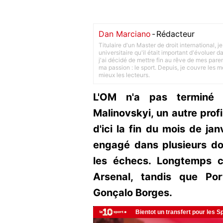
Dan Marciano
-
Rédacteur
Titulaire d'un Master de droit international,
universitaire qu'il était important d'évoluer
j'ai décidé de mettre fin au rêve de mes pare
ma passion : le sport. Depuis, je couvre les m
mieux les lecteurs.
L'OM n'a pas terminé 
Malinovskyi, un autre profi
d'ici la fin du mois de jan
engagé dans plusieurs do
les échecs. Longtemps ci
Arsenal, tandis que Po
Gonçalo Borges.