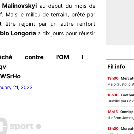
 Malinovskyi
au début du mois de
if. Mais le milieu de terrain, prêté par
t être rejoint par un autre renfort
blo Longoria
a dix jours pour réussir
iché contre l'OM !
qv
Fil info
UpWSrHo
19h00
Mercato
nuary 21, 2023
18h30
Footbal
18h15
Omnisp
18h00
Mercato