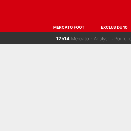
19h00
Malo Gusto, pistes secrètes
18h30
Humilié par un dribble de L
MERCATO FOOT
EXCLUS DU 10
18h15
«LeBron James, as-tu déjà eu 
18h00
«C'est une option qui est t
17h14
Mercato - Analyse : Pourquo