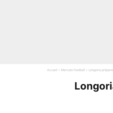
Accueil
Mercato Football
Longoria prépare 
Longori