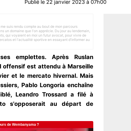
Publié le 22 janvier 2023 à 07h00
 je me suis rendu compte au bout de mon parcours
 dans un domaine que l'on apprécie. Du jour au lendemain,
nts, qui voyaient en moi un futur avocat, pour vivre de
ercatos et l'actualité sportive en essayant d'informer au
ses emplettes. Après Ruslan
l offensif est attendu à Marseille
vier et le mercato hivernal. Mais
ssiers, Pablo Longoria enchaîne
blé, Leandro Trossard a filé à
rto s'opposerait au départ de