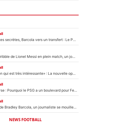
ll
Malo Gusto, pistes secrètes, Barcola vers un transfert : Le PSG prépare encore des surprises sur le mercato
Humilié par un dribble de Lionel Messi en plein match, un joueur d’Arsenal a changé de coiffure pour passer incognito !
ll
«C'est une option qui est très intéressante» : La nouvelle opération évoquée au PSG est déjà validée dans l’After Foot
ll
Mercato - Analyse : Pourquoi le PSG a un boulevard pour Ferran Torres
ll
PSG : Transfert de Bradley Barcola, un journaliste se mouille et annonce déjà la fin du feuilleton !
NEWS FOOTBALL