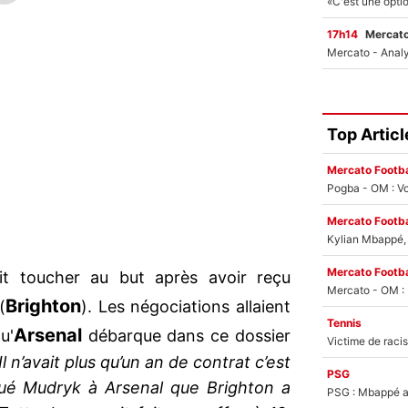
17h14
Mercato
Top Articl
Mercato Footba
Pogba - OM : Vo
Mercato Footba
Kylian Mbappé, u
Mercato Footba
t toucher au but après avoir reçu
Brighton
(
). Les négociations allaient
Tennis
Arsenal
u'
débarque dans ce dossier
Il n’avait plus qu’un an de contrat c’est
PSG
ué Mudryk à Arsenal que Brighton a
PSG : Mbappé ac