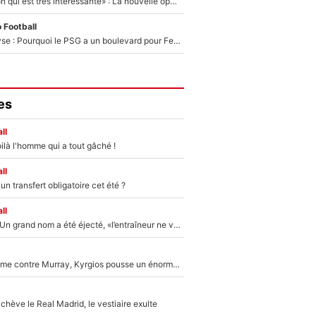
«C'est une option qui est très intéressante» : La nouvelle opération évoquée au PSG est déjà validée dans l’After Foot
 Football
Mercato - Analyse : Pourquoi le PSG a un boulevard pour Ferran Torres
es
ll
ilà l'homme qui a tout gâché !
ll
n transfert obligatoire cet été ?
ll
Mercato - OM : Un grand nom a été éjecté, «l’entraîneur ne voulait pas me conserver»
Victime de racisme contre Murray, Kyrgios pousse un énorme coup de gueule !
hève le Real Madrid, le vestiaire exulte