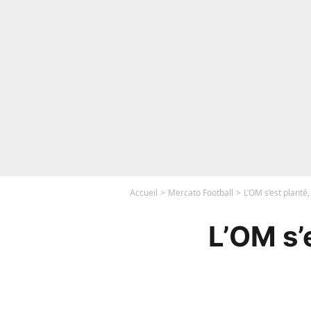
Accueil
Mercato Football
L’OM s’est planté,
L’OM s’