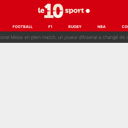
 Pierre Ménès dévoile le nom du joueur que l’OM devait absolument re
, Barcola vers un transfert : Le PSG prépare encore des surp
FOOTBALL
F1
RUGBY
NBA
CO
ionel Messi en plein match, un joueur d’Arsenal a changé de c
envie d’être une femme ?» : Un dérapage de Donald Trump sur la 
rès intéressante» : La nouvelle opération évoquée au PSG est 