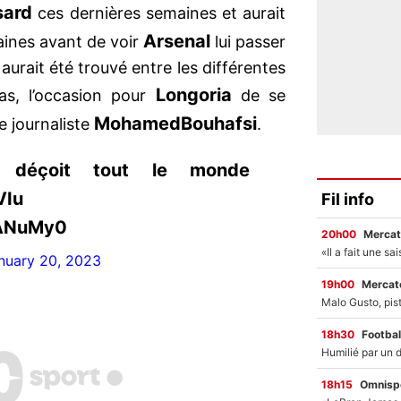
sard
ces dernières semaines et aurait
Arsenal
aines avant de voir
lui passer
urait été trouvé entre les différentes
Longoria
ias, l’occasion pour
de se
Mohamed
Bouhafsi
le journaliste
.
t déçoit tout le monde
VIu
Fil info
kANuMy0
20h00
Mercat
nuary 20, 2023
19h00
Mercato
18h30
Footbal
18h15
Omnisp