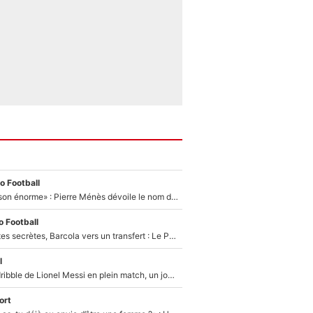
o Football
«Il a fait une saison énorme» : Pierre Ménès dévoile le nom du joueur que l’OM devait absolument recruter cet été, l’IA valide la piste !
 Football
Malo Gusto, pistes secrètes, Barcola vers un transfert : Le PSG prépare encore des surprises sur le mercato
l
Humilié par un dribble de Lionel Messi en plein match, un joueur d’Arsenal a changé de coiffure pour passer incognito !
ort