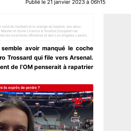
Publié le 21 janvier 2023 à 06h15
n rond du football et le orange du basket, ses deux
Master et d’une Licence à l’Institut Européen du
 près les aventures d’Arsenal et des Los Angeles Lakers.
a semble avoir manqué le coche
o Trossard qui file vers Arsenal.
dent de l’OM penserait à rapatrier