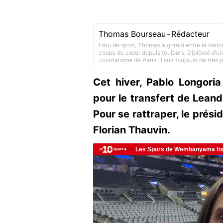
Thomas Bourseau
-
Rédacteur
Féru de sport, Thomas a grandi entre le ballo
coups de cœur depuis toujours. Diplômé d’un 
Journalisme de Paris, il suit toujours de très
Cet hiver, Pablo Longori
pour le transfert de Leandr
Pour se rattraper, le prési
Florian Thauvin.