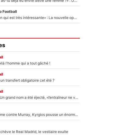
«LeBron James, as-tu déjà eu envie d’être une femme ?» : Un dérapage de Donald Trump sur la superstar de la NBA refait surface
 Football
«C'est une option qui est très intéressante» : La nouvelle opération évoquée au PSG est déjà validée dans l’After Foot
es
ll
ilà l'homme qui a tout gâché !
ll
n transfert obligatoire cet été ?
ll
Mercato - OM : Un grand nom a été éjecté, «l’entraîneur ne voulait pas me conserver»
Victime de racisme contre Murray, Kyrgios pousse un énorme coup de gueule !
hève le Real Madrid, le vestiaire exulte