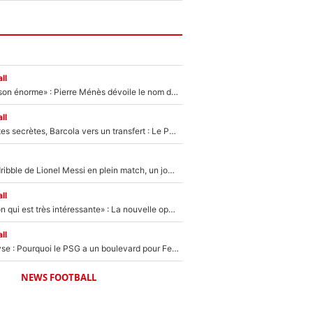
ll
«Il a fait une saison énorme» : Pierre Ménès dévoile le nom du joueur que l’OM devait absolument recruter cet été, l’IA valide la piste !
ll
Malo Gusto, pistes secrètes, Barcola vers un transfert : Le PSG prépare encore des surprises sur le mercato
Humilié par un dribble de Lionel Messi en plein match, un joueur d’Arsenal a changé de coiffure pour passer incognito !
ll
«C'est une option qui est très intéressante» : La nouvelle opération évoquée au PSG est déjà validée dans l’After Foot
ll
Mercato - Analyse : Pourquoi le PSG a un boulevard pour Ferran Torres
NEWS FOOTBALL