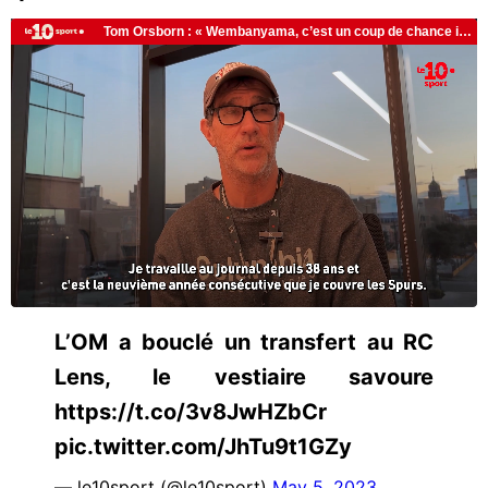
L’OM a bouclé un transfert au RC
Lens, le vestiaire savoure
https://t.co/3v8JwHZbCr
pic.twitter.com/JhTu9t1GZy
— le10sport (@le10sport)
May 5, 2023