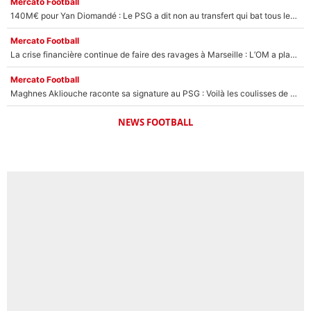
Mercato Football
140M€ pour Yan Diomandé : Le PSG a dit non au transfert qui bat tous les records sur le mercato
Mercato Football
La crise financière continue de faire des ravages à Marseille : L’OM a placé 12 joueurs sur le marché des transferts… et ça pourrait lui rapporter près de 100M€ !
Mercato Football
Maghnes Akliouche raconte sa signature au PSG : Voilà les coulisses de son transfert de rêve à 50M€
NEWS FOOTBALL