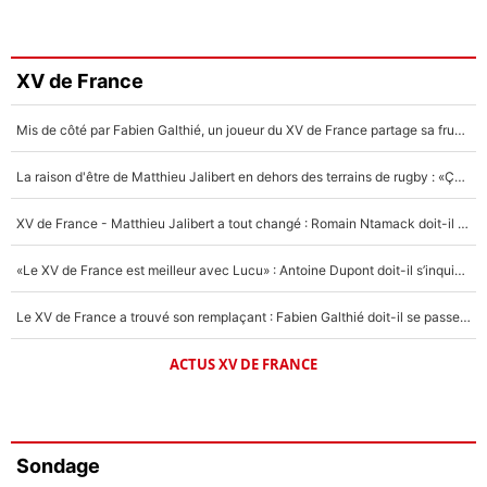
XV de France
Mis de côté par Fabien Galthié, un joueur du XV de France partage sa frustration : «ils ne me l’ont pas dit tout de suite»
La raison d'être de Matthieu Jalibert en dehors des terrains de rugby : «Ça m'atteint autant que si tu touches à un membre de ma famille»
XV de France - Matthieu Jalibert a tout changé : Romain Ntamack doit-il s’inquiéter pour sa place à un an de la Coupe du monde ?
«Le XV de France est meilleur avec Lucu» : Antoine Dupont doit-il s’inquiéter pour sa place ?
Le XV de France a trouvé son remplaçant : Fabien Galthié doit-il se passer d'Antoine Dupont ?
ACTUS XV DE FRANCE
Sondage