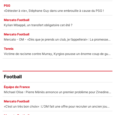
PSG
«Détester à vie», Stéphane Guy dans une embrouille à cause du PSG !
Mercato Football
Kylian Mbappé, un transfert obligatoire cet été ?
Mercato Football
Mercato - OM - «Dès que je prends un club, je t’appellerai» : La promesse de Marcelino au moment de claquer la porte
Tennis
Victime de racisme contre Murray, Kyrgios pousse un énorme coup de gueule !
Football
Équipe de France
Michael Olise : Pierre Ménès annonce un premier problème pour Zinedine Zidane en équipe de France
Mercato Football
«C’est un très bon choix» : L'OM fait une offre pour recruter un ancien joueur du PSG... et c'est validé dans l'After Foot !