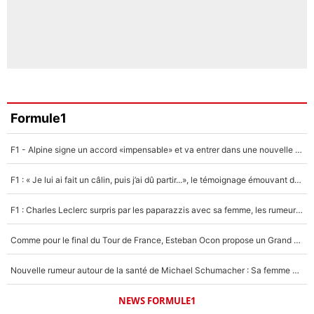
Formule1
F1 - Alpine signe un accord «impensable» et va entrer dans une nouvelle dimension : Grande nouvelle pour Pierre Gasly !
F1 : « Je lui ai fait un câlin, puis j’ai dû partir...», le témoignage émouvant de Max Verstappen sur sa fille
F1 : Charles Leclerc surpris par les paparazzis avec sa femme, les rumeurs étaient vraies !
Comme pour le final du Tour de France, Esteban Ocon propose un Grand Prix de Formule 1 à Paris : «Autour de l’Arc de Triomphe, ce serait génial» !
Nouvelle rumeur autour de la santé de Michael Schumacher : Sa femme Corinna sort du silence
NEWS FORMULE1