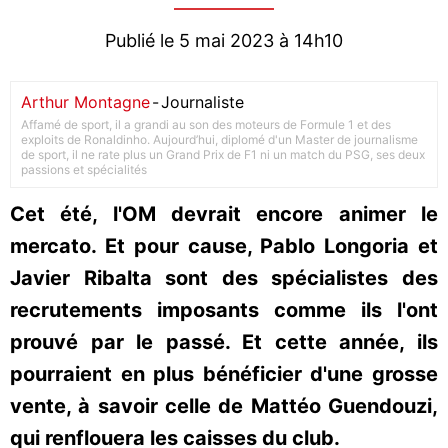
Publié le 5 mai 2023 à 14h10
Arthur Montagne
-
Journaliste
Affamé de sport, il a grandi au son des moteurs de Formule 1 et des
exploits de Ronaldinho. Aujourd’hui, diplomé d'un Master de journalisme
de sport, il ne rate plus un Grand Prix de F1 ni un match du PSG, ses deux
passions et spécialités
Cet été, l'OM devrait encore animer le
mercato. Et pour cause, Pablo Longoria et
Javier Ribalta sont des spécialistes des
recrutements imposants comme ils l'ont
prouvé par le passé. Et cette année, ils
pourraient en plus bénéficier d'une grosse
vente, à savoir celle de Mattéo Guendouzi,
qui renflouera les caisses du club.