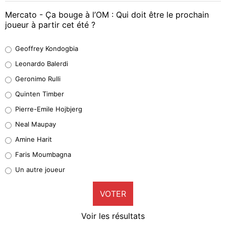
Mercato - Ça bouge à l’OM : Qui doit être le prochain
joueur à partir cet été ?
Geoffrey Kondogbia
Geoffrey Kondogbia
38%
Leonardo Balerdi
Leonardo Balerdi
Geronimo Rulli
32%
Quinten Timber
Geronimo Rulli
Pierre-Emile Hojbjerg
5%
Neal Maupay
Quinten Timber
Amine Harit
1%
Faris Moumbagna
Pierre-Emile Hojbjerg
Un autre joueur
9%
VOTER
Neal Maupay
4%
Voir les résultats
Amine Harit