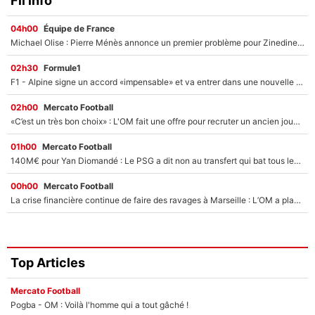
Fil info
04h00
Équipe de France
Michael Olise : Pierre Ménès annonce un premier problème pour Zinedine Zidane en équipe de France
02h30
Formule1
F1 - Alpine signe un accord «impensable» et va entrer dans une nouvelle dimension : Grande nouvelle pour Pierre Gasly !
02h00
Mercato Football
«C’est un très bon choix» : L'OM fait une offre pour recruter un ancien joueur du PSG... et c'est validé dans l'After Foot !
01h00
Mercato Football
140M€ pour Yan Diomandé : Le PSG a dit non au transfert qui bat tous les records sur le mercato
00h00
Mercato Football
La crise financière continue de faire des ravages à Marseille : L’OM a placé 12 joueurs sur le marché des transferts… et ça pourrait lui rapporter près de 100M€ !
Top Articles
Mercato Football
Pogba - OM : Voilà l'homme qui a tout gâché !