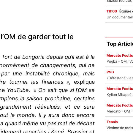
11h00
Équipe 
 l’OM de garder tout le
Top Articl
Mercato Footba
t fort de Longoria depuis qu’il est à la
Pogba - OM : Vo
s énormément de changements, qui ne
PSG
par une instabilité chronique, mais
ire tourner les finances »,
explique
Mercato Footba
îne
YouTube
.
« On sait que si l’OM se
Kylian Mbappé, u
ampions la saison prochaine, certains
Mercato Footba
 grandement réévalués, et ce sera
 tout le monde. Il y aura donc encore
Tennis
n a quand même vu pas mal de déchet
pidement reparties : Koné, Brassier et