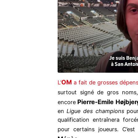
OM
L’
a fait de grosses dépen
surtout signé de gros nom
Pierre-Emile Højbjer
encore
en
Ligue des champions
pour
qualification entraînera for
pour certains joueurs. C’e