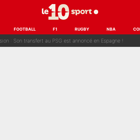
ank McCourt, démission de Roberto De Zerbi : Medhi Benatia se lâche sur départ
fort est attaqué après son dérapage sur CNews : «Et lui, il prend combie
FOOTBALL
F1
RUGBY
NBA
CO
ision : Son transfert au PSG est annoncé en Espagne !
se battre, Safonov numéro un… Le PSG se lance encore dans un gros ch
 Comme Jean-Jacques Goldman et Mylène Farmer, le nouveau sélectionneur de l'équipe 