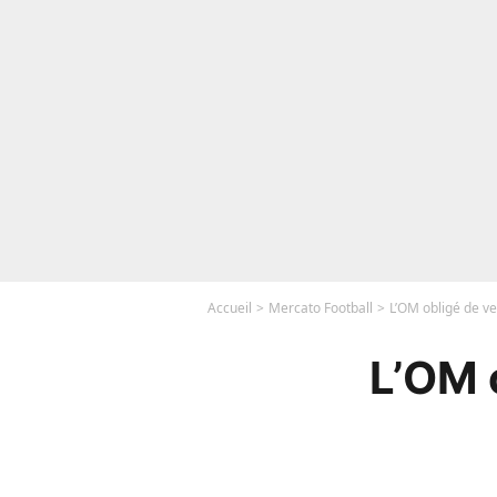
Accueil
Mercato Football
L’OM obligé de ve
L’OM 