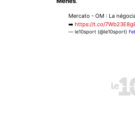
Ménès
.
Mercato - OM : La négocia
➡️
https://t.co/7Wb23E8g
— le10sport (@le10sport)
Fe