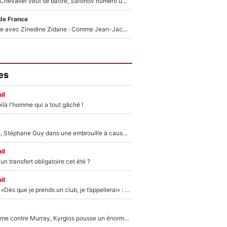
Suzuki recruté, Chevalier veut se battre, Safonov numéro un… Le PSG se lance encore dans un gros chantier pour le poste de gardien de but
de France
Un documentaire avec Zinedine Zidane : Comme Jean-Jacques Goldman et Mylène Farmer, le nouveau sélectionneur de l'équipe de France a recalé une journaliste très connue
es
ll
ilà l'homme qui a tout gâché !
«Détester à vie», Stéphane Guy dans une embrouille à cause du PSG !
ll
n transfert obligatoire cet été ?
ll
Mercato - OM - «Dès que je prends un club, je t’appellerai» : La promesse de Marcelino au moment de claquer la porte
Victime de racisme contre Murray, Kyrgios pousse un énorme coup de gueule !