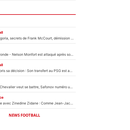
ll
Trahison de Longoria, secrets de Frank McCourt, démission de Roberto De Zerbi : Medhi Benatia se lâche sur départ de l'OM et fait d'importantes révélations
Incendies en Gironde - Nelson Monfort est attaqué après son dérapage sur CNews : «Et lui, il prend combien pour parler dans un studio climatisé?»
ll
Ferran Torres a pris sa décision : Son transfert au PSG est annoncé en Espagne !
Suzuki recruté, Chevalier veut se battre, Safonov numéro un… Le PSG se lance encore dans un gros chantier pour le poste de gardien de but
ce
Un documentaire avec Zinedine Zidane : Comme Jean-Jacques Goldman et Mylène Farmer, le nouveau sélectionneur de l'équipe de France a recalé une journaliste très connue
NEWS FOOTBALL