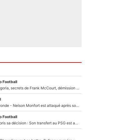
 Football
Trahison de Longoria, secrets de Frank McCourt, démission de Roberto De Zerbi : Medhi Benatia se lâche sur départ de l'OM et fait d'importantes révélations
l
Incendies en Gironde - Nelson Monfort est attaqué après son dérapage sur CNews : «Et lui, il prend combien pour parler dans un studio climatisé?»
 Football
Ferran Torres a pris sa décision : Son transfert au PSG est annoncé en Espagne !