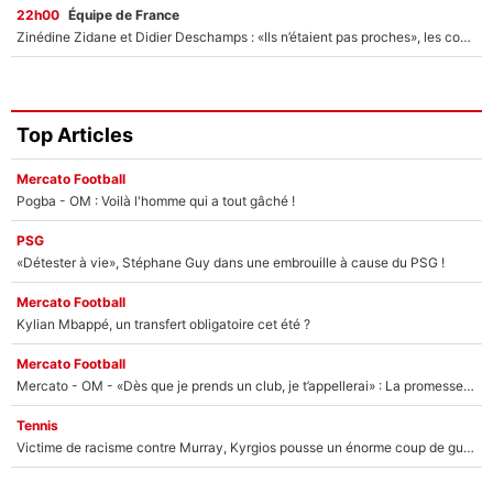
22h00
Équipe de France
Zinédine Zidane et Didier Deschamps : «Ils n’étaient pas proches», les confidences d’un membre de l’équipe de France 1998 sur leur relation spéciale
Top Articles
Mercato Football
Pogba - OM : Voilà l'homme qui a tout gâché !
PSG
«Détester à vie», Stéphane Guy dans une embrouille à cause du PSG !
Mercato Football
Kylian Mbappé, un transfert obligatoire cet été ?
Mercato Football
Mercato - OM - «Dès que je prends un club, je t’appellerai» : La promesse de Marcelino au moment de claquer la porte
Tennis
Victime de racisme contre Murray, Kyrgios pousse un énorme coup de gueule !