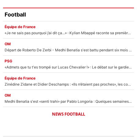
Football
Équipe de France
«Je ne sais pas pourquoi j’ai dit ça...» : Kylian Mbappé raconte sa première rencontre avec Zinédine Zidane (et c’est très drôle)
OM
Départ de Roberto De Zerbi - Medhi Benatia s'est battu pendant six mois pour le retenir à l'OM, le PSG a été le naufrage de trop : «Je pars avec toi»
PSG
«Admets que tu t'es trompé sur Lucas Chevalier !» : Le débat sur le gardien du PSG vire au clash à l'After Foot
Équipe de France
Zinédine Zidane et Didier Deschamps : «Ils n’étaient pas proches», les confidences d’un membre de l’équipe de France 1998 sur leur relation spéciale
OM
Medhi Benatia s'est «senti trahi» par Pablo Longoria : Quelques semaines après son départ, l'ancien directeur de football de l'OM règle ses comptes
NEWS FOOTBALL