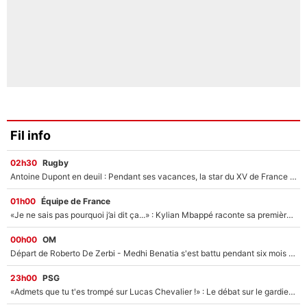
Fil info
02h30
Rugby
Antoine Dupont en deuil : Pendant ses vacances, la star du XV de France a perdu sa grand-mère
01h00
Équipe de France
«Je ne sais pas pourquoi j’ai dit ça...» : Kylian Mbappé raconte sa première rencontre avec Zinédine Zidane (et c’est très drôle)
00h00
OM
Départ de Roberto De Zerbi - Medhi Benatia s'est battu pendant six mois pour le retenir à l'OM, le PSG a été le naufrage de trop : «Je pars avec toi»
23h00
PSG
«Admets que tu t'es trompé sur Lucas Chevalier !» : Le débat sur le gardien du PSG vire au clash à l'After Foot