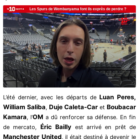
Luan Peres,
L’été dernier, avec les départs de
William Saliba
Duje Caleta-Car
Boubacar
,
et
Kamara
OM
, l’
a dû renforcer sa défense. En fin
Éric Bailly
de mercato,
est arrivé en prêt de
Manchester United
, il était destiné à devenir le