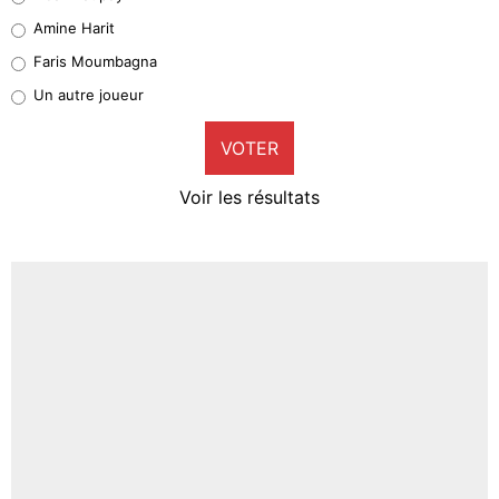
Quinten Timber
Amine Harit
1%
Faris Moumbagna
Pierre-Emile Hojbjerg
Un autre joueur
9%
VOTER
Neal Maupay
4%
Voir les résultats
Amine Harit
3%
Faris Moumbagna
4%
Un autre joueur
5%
1620 personnes ont participé aux votes.