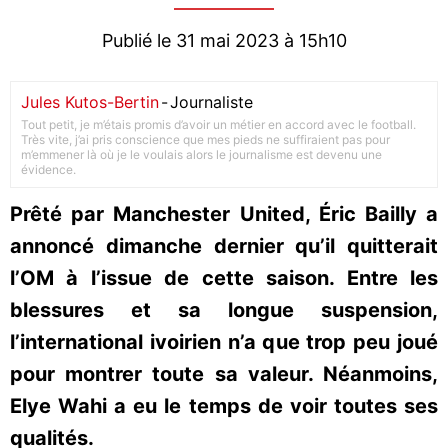
Publié le 31 mai 2023 à 15h10
Jules Kutos-Bertin
-
Journaliste
Tout petit, je m’étais promis d’avoir un métier en accord avec le football.
Très vite, j’ai pris conscience que mes pieds ne suffiraient pas pour
m’emmener là où je le voulais alors le journalisme est devenu une
évidence.
Prêté par Manchester United, Éric Bailly a
annoncé dimanche dernier qu’il quitterait
l’OM à l’issue de cette saison. Entre les
blessures et sa longue suspension,
l’international ivoirien n’a que trop peu joué
pour montrer toute sa valeur. Néanmoins,
Elye Wahi a eu le temps de voir toutes ses
qualités.