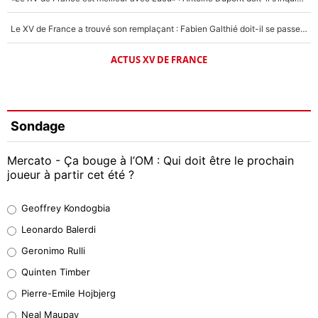
Le XV de France a trouvé son remplaçant : Fabien Galthié doit-il se passer d'Antoine Dupont ?
ACTUS XV DE FRANCE
Sondage
Mercato - Ça bouge à l’OM : Qui doit être le prochain
joueur à partir cet été ?
Geoffrey Kondogbia
Geoffrey Kondogbia
38%
Leonardo Balerdi
Leonardo Balerdi
Geronimo Rulli
32%
Quinten Timber
Geronimo Rulli
Pierre-Emile Hojbjerg
5%
Neal Maupay