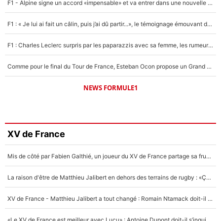
F1 - Alpine signe un accord «impensable» et va entrer dans une nouvelle dimension : Grande nouvelle pour Pierre Gasly !
F1 : « Je lui ai fait un câlin, puis j’ai dû partir...», le témoignage émouvant de Max Verstappen sur sa fille
F1 : Charles Leclerc surpris par les paparazzis avec sa femme, les rumeurs étaient vraies !
Comme pour le final du Tour de France, Esteban Ocon propose un Grand Prix de Formule 1 à Paris : «Autour de l’Arc de Triomphe, ce serait génial» !
NEWS FORMULE1
XV de France
Mis de côté par Fabien Galthié, un joueur du XV de France partage sa frustration : «ils ne me l’ont pas dit tout de suite»
La raison d'être de Matthieu Jalibert en dehors des terrains de rugby : «Ça m'atteint autant que si tu touches à un membre de ma famille»
XV de France - Matthieu Jalibert a tout changé : Romain Ntamack doit-il s’inquiéter pour sa place à un an de la Coupe du monde ?
«Le XV de France est meilleur avec Lucu» : Antoine Dupont doit-il s’inquiéter pour sa place ?