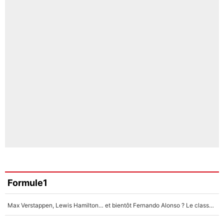
Formule1
Max Verstappen, Lewis Hamilton… et bientôt Fernando Alonso ? Le classement des pilotes les mieux payés en Formule 1 risque de changer !