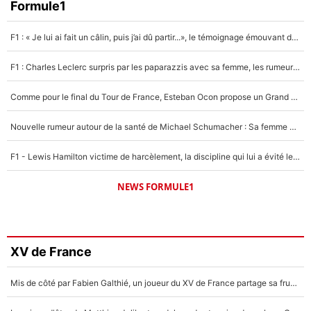
Formule1
F1 : « Je lui ai fait un câlin, puis j’ai dû partir...», le témoignage émouvant de Max Verstappen sur sa fille
F1 : Charles Leclerc surpris par les paparazzis avec sa femme, les rumeurs étaient vraies !
Comme pour le final du Tour de France, Esteban Ocon propose un Grand Prix de Formule 1 à Paris : «Autour de l’Arc de Triomphe, ce serait génial» !
Nouvelle rumeur autour de la santé de Michael Schumacher : Sa femme Corinna sort du silence
F1 - Lewis Hamilton victime de harcèlement, la discipline qui lui a évité le pire : «J'aurais probablement mal tourné»
NEWS FORMULE1
XV de France
Mis de côté par Fabien Galthié, un joueur du XV de France partage sa frustration : «ils ne me l’ont pas dit tout de suite»