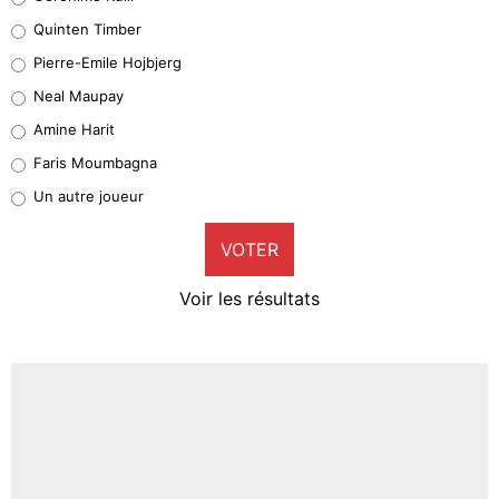
32%
Quinten Timber
Geronimo Rulli
Pierre-Emile Hojbjerg
5%
Neal Maupay
Quinten Timber
Amine Harit
1%
Faris Moumbagna
Pierre-Emile Hojbjerg
Un autre joueur
9%
VOTER
Neal Maupay
4%
Voir les résultats
Amine Harit
3%
Faris Moumbagna
5%
Un autre joueur
5%