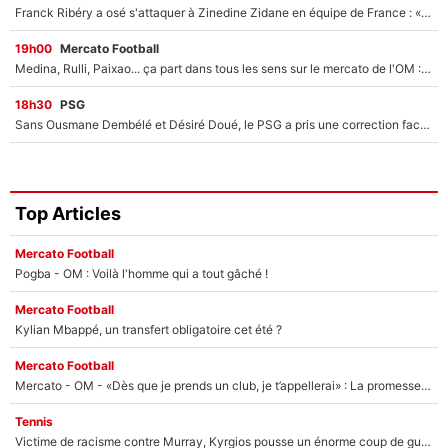
Franck Ribéry a osé s'attaquer à Zinedine Zidane en équipe de France : «Je n'aurais jamais fait ça»
19h00
Mercato Football
Medina, Rulli, Paixao... ça part dans tous les sens sur le mercato de l'OM : Frank McCourt va enfin récupérer l'argent qu'il attend ?
18h30
PSG
Sans Ousmane Dembélé et Désiré Doué, le PSG a pris une correction face à Majorque : Luis Enrique attend avec impatience des renforts !
Top Articles
Mercato Football
Pogba - OM : Voilà l'homme qui a tout gâché !
Mercato Football
Kylian Mbappé, un transfert obligatoire cet été ?
Mercato Football
Mercato - OM - «Dès que je prends un club, je t’appellerai» : La promesse de Marcelino au moment de claquer la porte
Tennis
Victime de racisme contre Murray, Kyrgios pousse un énorme coup de gueule !