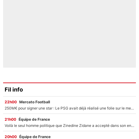
Fil info
22h00
Mercato Football
250M€ pour signer une star : Le PSG avait déjà réalisé une folie sur le mercato bien avant Neymar !
21h00
Équipe de France
Voilà le seul homme politique que Zinedine Zidane a accepté dans son entourage : «Je garde un très bon souvenir de lui»
20h00
Équipe de France