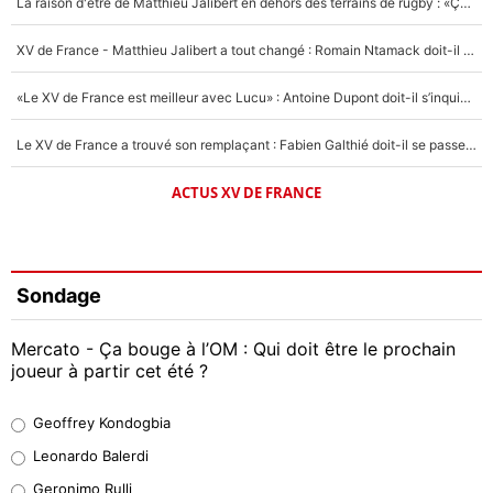
La raison d'être de Matthieu Jalibert en dehors des terrains de rugby : «Ça m'atteint autant que si tu touches à un membre de ma famille»
XV de France - Matthieu Jalibert a tout changé : Romain Ntamack doit-il s’inquiéter pour sa place à un an de la Coupe du monde ?
«Le XV de France est meilleur avec Lucu» : Antoine Dupont doit-il s’inquiéter pour sa place ?
Le XV de France a trouvé son remplaçant : Fabien Galthié doit-il se passer d'Antoine Dupont ?
ACTUS XV DE FRANCE
Sondage
Mercato - Ça bouge à l’OM : Qui doit être le prochain
joueur à partir cet été ?
Geoffrey Kondogbia
Geoffrey Kondogbia
38%
Leonardo Balerdi
Leonardo Balerdi
Geronimo Rulli