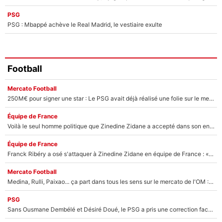
PSG
PSG : Mbappé achève le Real Madrid, le vestiaire exulte
Football
Mercato Football
250M€ pour signer une star : Le PSG avait déjà réalisé une folie sur le mercato bien avant Neymar !
Équipe de France
Voilà le seul homme politique que Zinedine Zidane a accepté dans son entourage : «Je garde un très bon souvenir de lui»
Équipe de France
Franck Ribéry a osé s'attaquer à Zinedine Zidane en équipe de France : «Je n'aurais jamais fait ça»
Mercato Football
Medina, Rulli, Paixao... ça part dans tous les sens sur le mercato de l'OM : Frank McCourt va enfin récupérer l'argent qu'il attend ?
PSG
Sans Ousmane Dembélé et Désiré Doué, le PSG a pris une correction face à Majorque : Luis Enrique attend avec impatience des renforts !