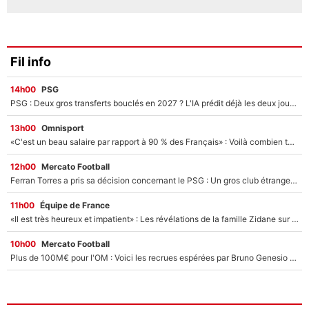
Fil info
14h00
PSG
PSG : Deux gros transferts bouclés en 2027 ? L'IA prédit déjà les deux joueurs qui pourraient rejoindre Luis Enrique !
13h00
Omnisport
«C'est un beau salaire par rapport à 90 % des Français» : Voilà combien touchait Nelson Monfort sur France Télévisions avant de rejoindre CNews
12h00
Mercato Football
Ferran Torres a pris sa décision concernant le PSG : Un gros club étranger prêt à relancer le feuilleton pour la signature du champion du monde 2026 !
11h00
Équipe de France
«Il est très heureux et impatient» : Les révélations de la famille Zidane sur sa prise de pouvoir en équipe de France !
10h00
Mercato Football
Plus de 100M€ pour l'OM : Voici les recrues espérées par Bruno Genesio et Grégory Lorenzi après l’opération dégraissage