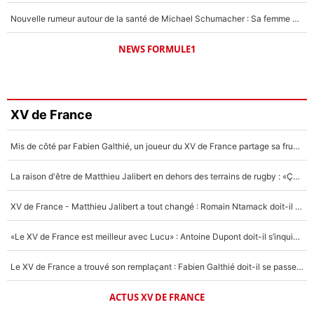
Nouvelle rumeur autour de la santé de Michael Schumacher : Sa femme Corinna sort du silence
NEWS FORMULE1
XV de France
Mis de côté par Fabien Galthié, un joueur du XV de France partage sa frustration : «ils ne me l’ont pas dit tout de suite»
La raison d'être de Matthieu Jalibert en dehors des terrains de rugby : «Ça m'atteint autant que si tu touches à un membre de ma famille»
XV de France - Matthieu Jalibert a tout changé : Romain Ntamack doit-il s’inquiéter pour sa place à un an de la Coupe du monde ?
«Le XV de France est meilleur avec Lucu» : Antoine Dupont doit-il s’inquiéter pour sa place ?
Le XV de France a trouvé son remplaçant : Fabien Galthié doit-il se passer d'Antoine Dupont ?
ACTUS XV DE FRANCE