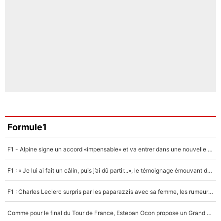
Formule1
F1 - Alpine signe un accord «impensable» et va entrer dans une nouvelle dimension : Grande nouvelle pour Pierre Gasly !
F1 : « Je lui ai fait un câlin, puis j’ai dû partir...», le témoignage émouvant de Max Verstappen sur sa fille
F1 : Charles Leclerc surpris par les paparazzis avec sa femme, les rumeurs étaient vraies !
Comme pour le final du Tour de France, Esteban Ocon propose un Grand Prix de Formule 1 à Paris : «Autour de l’Arc de Triomphe, ce serait génial» !