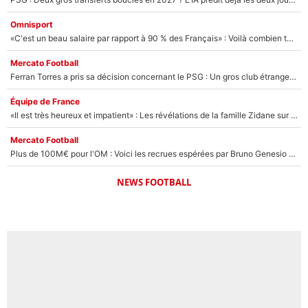
Omnisport
«C'est un beau salaire par rapport à 90 % des Français» : Voilà combien touchait Nelson Monfort sur France Télévisions avant de rejoindre CNews
Mercato Football
Ferran Torres a pris sa décision concernant le PSG : Un gros club étranger prêt à relancer le feuilleton pour la signature du champion du monde 2026 !
Équipe de France
«Il est très heureux et impatient» : Les révélations de la famille Zidane sur sa prise de pouvoir en équipe de France !
Mercato Football
Plus de 100M€ pour l'OM : Voici les recrues espérées par Bruno Genesio et Grégory Lorenzi après l’opération dégraissage
NEWS FOOTBALL