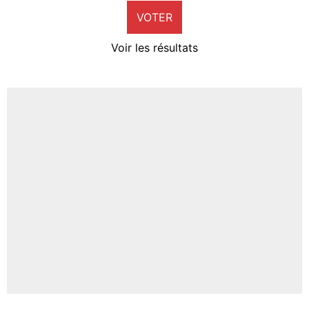
VOTER
Neal Maupay
4%
Voir les résultats
Amine Harit
3%
Faris Moumbagna
4%
Un autre joueur
5%
1575 personnes ont participé aux votes.