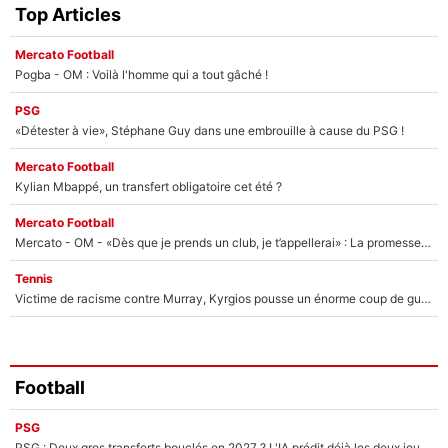
Top Articles
Mercato Football
Pogba - OM : Voilà l'homme qui a tout gâché !
PSG
«Détester à vie», Stéphane Guy dans une embrouille à cause du PSG !
Mercato Football
Kylian Mbappé, un transfert obligatoire cet été ?
Mercato Football
Mercato - OM - «Dès que je prends un club, je t’appellerai» : La promesse de Marcelino au moment de claquer la porte
Tennis
Victime de racisme contre Murray, Kyrgios pousse un énorme coup de gueule !
Football
PSG
PSG : Deux gros transferts bouclés en 2027 ? L'IA prédit déjà les deux joueurs qui pourraient rejoindre Luis Enrique !