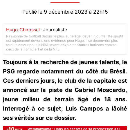
Publié le 9 décembre 2023 à 22h15
Hugo Chirossel
-
Journaliste
Passionné de football depuis le plus jeune âge, devenir journaliste sportif
est rapidement devenu une évidence pour Hugo. Il se découvrira plus
tard un amour pour la NBA, avant d’explorer d’autres horizons comme
ceux de la Formule 1 et de la NFL.
Toujours à la recherche de jeunes talents, le
PSG regarde notamment du côté du Brésil.
Ces derniers jours, le club de la capitale est
annoncé sur la piste de Gabriel Moscardo,
jeune milieu de terrain âgé de 18 ans.
Interrogé à ce sujet, Luis Campos a lâché
ses vérités sur ce dossier.