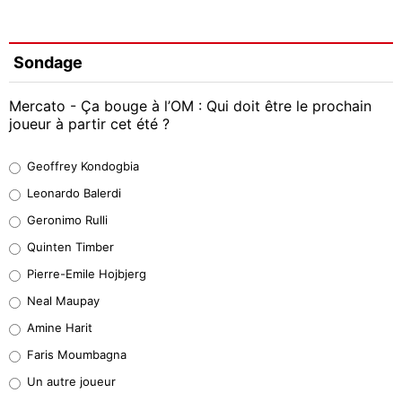
Sondage
Mercato - Ça bouge à l’OM : Qui doit être le prochain
joueur à partir cet été ?
Geoffrey Kondogbia
Geoffrey Kondogbia
38%
Leonardo Balerdi
Leonardo Balerdi
Geronimo Rulli
32%
Quinten Timber
Geronimo Rulli
Pierre-Emile Hojbjerg
5%
Neal Maupay
Quinten Timber
Amine Harit
1%
Faris Moumbagna
Pierre-Emile Hojbjerg
Un autre joueur
9%