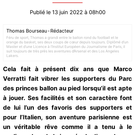
Publié le 13 juin 2022 à 08h00
Thomas Bourseau
-
Rédacteur
Féru de sport, Thomas a grandi entre le ballon rond du football et le
orange du basket, ses deux coups de cœur depuis toujours. Diplômé d’un
Master et d’une Licence à l’Institut Européen du Journalisme de Paris, il
suit toujours de très près les aventures d’Arsenal et des Los Angeles
Lakers.
Cela fait à présent dix ans que Marco
Verratti fait vibrer les supporters du Parc
des princes ballon au pied lorsqu’il est apte
à jouer. Ses facilités et son caractère font
de lui l’un des favoris des supporters et
pour l’Italien, son aventure parisienne est
un véritable rêve comme il a tenu à le