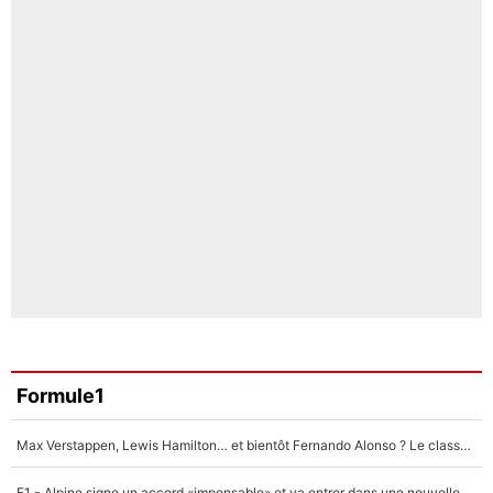
Formule1
Max Verstappen, Lewis Hamilton… et bientôt Fernando Alonso ? Le classement des pilotes les mieux payés en Formule 1 risque de changer !
F1 - Alpine signe un accord «impensable» et va entrer dans une nouvelle dimension : Grande nouvelle pour Pierre Gasly !