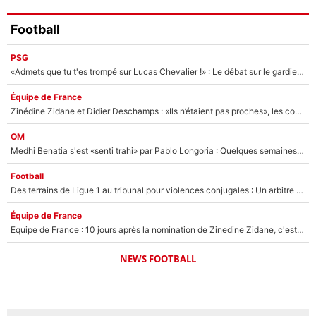
Football
PSG
«Admets que tu t'es trompé sur Lucas Chevalier !» : Le débat sur le gardien du PSG vire au clash à l'After Foot
Équipe de France
Zinédine Zidane et Didier Deschamps : «Ils n’étaient pas proches», les confidences d’un membre de l’équipe de France 1998 sur leur relation spéciale
OM
Medhi Benatia s'est «senti trahi» par Pablo Longoria : Quelques semaines après son départ, l'ancien directeur de football de l'OM règle ses comptes
Football
Des terrains de Ligue 1 au tribunal pour violences conjugales : Un arbitre français encourt une peine de 18 mois de prison !
Équipe de France
Equipe de France : 10 jours après la nomination de Zinedine Zidane, c'est au tour de son fils de prendre un nouveau départ !
NEWS FOOTBALL