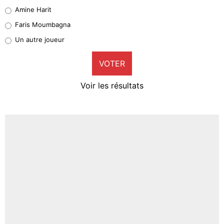
Quinten Timber
Amine Harit
1%
Faris Moumbagna
Pierre-Emile Hojbjerg
Un autre joueur
9%
VOTER
Neal Maupay
4%
Voir les résultats
Amine Harit
3%
Faris Moumbagna
4%
Un autre joueur
5%
1615 personnes ont participé aux votes.