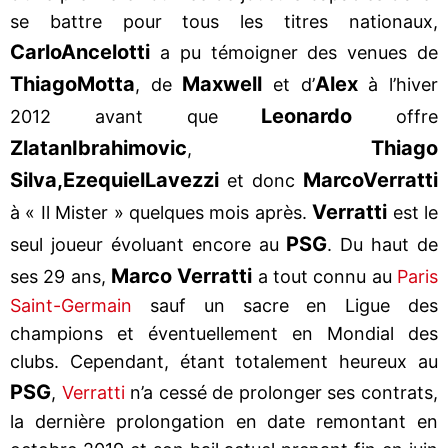
se battre pour tous les titres nationaux,
Carlo
Ancelotti
a pu témoigner des venues de
Thiago
Motta
Maxwell
Alex
, de
et d’
à l’hiver
Leonardo
2012 avant que
offre
Zlatan
Ibrahimovic
Thiago
,
Silva,
Ezequiel
Lavezzi
Marco
Verratti
et donc
Verratti
à « Il Mister » quelques mois après.
est le
PSG
seul joueur évoluant encore au
. Du haut de
Marco Verratti
ses 29 ans,
a tout connu au
Paris
Saint-Germain
sauf un sacre en Ligue des
champions et éventuellement en Mondial des
clubs. Cependant, étant totalement heureux au
PSG
,
Verratti
n’a cessé de prolonger ses contrats,
la dernière prolongation en date remontant en