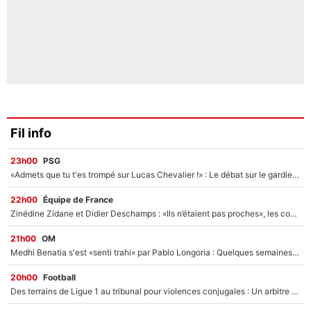
Fil info
23h00
PSG
«Admets que tu t'es trompé sur Lucas Chevalier !» : Le débat sur le gardien du PSG vire au clash à l'After Foot
22h00
Équipe de France
Zinédine Zidane et Didier Deschamps : «Ils n’étaient pas proches», les confidences d’un membre de l’équipe de France 1998 sur leur relation spéciale
21h00
OM
Medhi Benatia s'est «senti trahi» par Pablo Longoria : Quelques semaines après son départ, l'ancien directeur de football de l'OM règle ses comptes
20h00
Football
Des terrains de Ligue 1 au tribunal pour violences conjugales : Un arbitre français encourt une peine de 18 mois de prison !