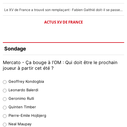
Le XV de France a trouvé son remplaçant : Fabien Galthié doit-il se passer d'Antoine Dupont ?
ACTUS XV DE FRANCE
Sondage
Mercato - Ça bouge à l’OM : Qui doit être le prochain
joueur à partir cet été ?
Geoffrey Kondogbia
Geoffrey Kondogbia
38%
Leonardo Balerdi
Leonardo Balerdi
Geronimo Rulli
32%
Quinten Timber
Geronimo Rulli
Pierre-Emile Hojbjerg
5%
Neal Maupay