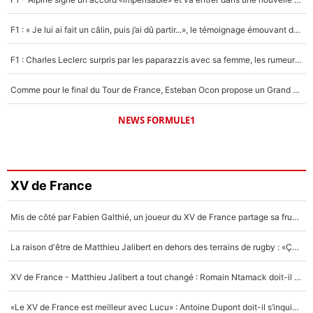
F1 : « Je lui ai fait un câlin, puis j’ai dû partir...», le témoignage émouvant de Max Verstappen sur sa fille
F1 : Charles Leclerc surpris par les paparazzis avec sa femme, les rumeurs étaient vraies !
Comme pour le final du Tour de France, Esteban Ocon propose un Grand Prix de Formule 1 à Paris : «Autour de l’Arc de Triomphe, ce serait génial» !
NEWS FORMULE1
XV de France
Mis de côté par Fabien Galthié, un joueur du XV de France partage sa frustration : «ils ne me l’ont pas dit tout de suite»
La raison d'être de Matthieu Jalibert en dehors des terrains de rugby : «Ça m'atteint autant que si tu touches à un membre de ma famille»
XV de France - Matthieu Jalibert a tout changé : Romain Ntamack doit-il s’inquiéter pour sa place à un an de la Coupe du monde ?
«Le XV de France est meilleur avec Lucu» : Antoine Dupont doit-il s’inquiéter pour sa place ?