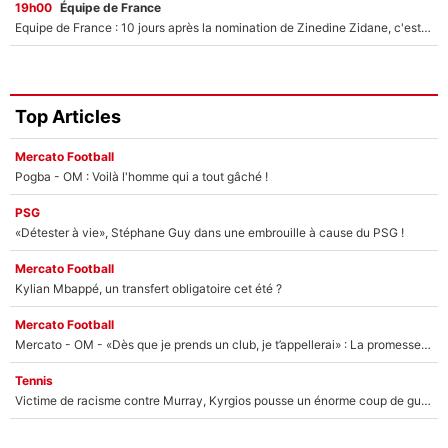
19h00
Équipe de France
Equipe de France : 10 jours après la nomination de Zinedine Zidane, c'est au tour de son fils de prendre un nouveau départ !
Top Articles
Mercato Football
Pogba - OM : Voilà l'homme qui a tout gâché !
PSG
«Détester à vie», Stéphane Guy dans une embrouille à cause du PSG !
Mercato Football
Kylian Mbappé, un transfert obligatoire cet été ?
Mercato Football
Mercato - OM - «Dès que je prends un club, je t’appellerai» : La promesse de Marcelino au moment de claquer la porte
Tennis
Victime de racisme contre Murray, Kyrgios pousse un énorme coup de gueule !