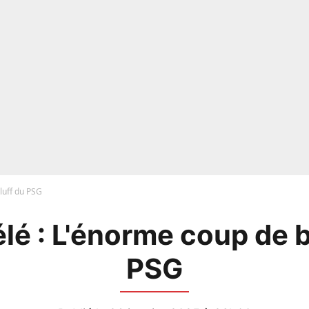
luff du PSG
é : L'énorme coup de b
PSG