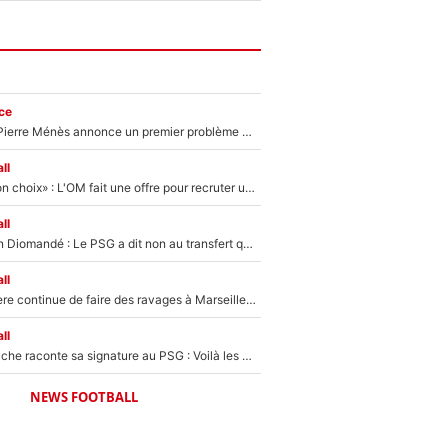
ce
Michael Olise : Pierre Ménès annonce un premier problème pour Zinedine Zidane en équipe de France
ll
«C’est un très bon choix» : L'OM fait une offre pour recruter un ancien joueur du PSG... et c'est validé dans l'After Foot !
ll
140M€ pour Yan Diomandé : Le PSG a dit non au transfert qui bat tous les records sur le mercato
ll
La crise financière continue de faire des ravages à Marseille : L’OM a placé 12 joueurs sur le marché des transferts… et ça pourrait lui rapporter près de 100M€ !
ll
Maghnes Akliouche raconte sa signature au PSG : Voilà les coulisses de son transfert de rêve à 50M€
NEWS FOOTBALL