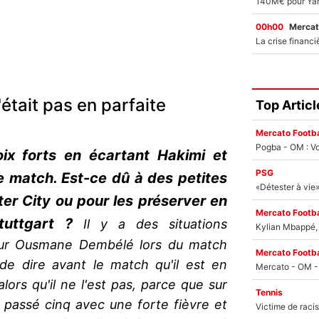
00h00
Mercat
était pas en parfaite
Top Articl
Mercato Footba
Pogba - OM : Vo
ix forts en écartant Hakimi et
PSG
e match. Est-ce dû à des petites
er City ou pour les préserver en
Mercato Footba
tuttgart ?
Il y a des situations
Kylian Mbappé, u
our Ousmane Dembélé lors du match
Mercato Footba
de dire avant le match qu'il est en
lors qu'il ne l'est pas, parce que sur
Tennis
 a passé cinq avec une forte fièvre et