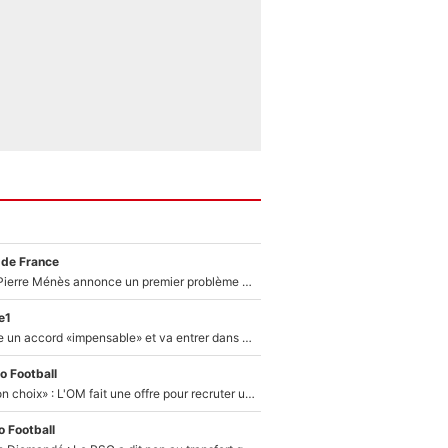
 de France
Michael Olise : Pierre Ménès annonce un premier problème pour Zinedine Zidane en équipe de France
e1
F1 - Alpine signe un accord «impensable» et va entrer dans une nouvelle dimension : Grande nouvelle pour Pierre Gasly !
o Football
«C’est un très bon choix» : L'OM fait une offre pour recruter un ancien joueur du PSG... et c'est validé dans l'After Foot !
 Football