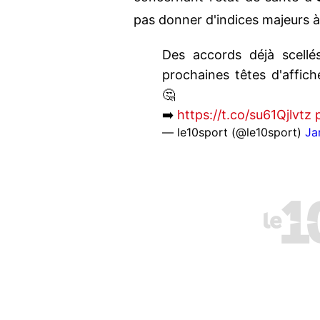
pas donner d'indices majeurs 
Des accords déjà scellé
prochaines têtes d'affich
🤔
➡️
https://t.co/su61Qjlvtz
— le10sport (@le10sport)
Ja