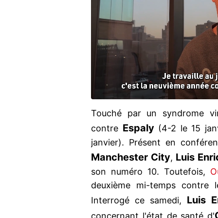
Touché par un syndrome vi
Espaly
contre
(4-2 le 15 jan
janvier). Présent en confér
Manchester
City
Luis
Enri
,
son numéro 10. Toutefois,
O
deuxième mi-temps contre 
Luis
E
Interrogé ce samedi,
concernant l'état de santé d'