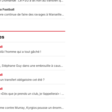
140M€ pour Yan Diomandé : Le PSG a dit non au transfert qui bat tous les records sur le mercato
o Football
La crise financière continue de faire des ravages à Marseille : L’OM a placé 12 joueurs sur le marché des transferts… et ça pourrait lui rapporter près de 100M€ !
es
ll
ilà l'homme qui a tout gâché !
«Détester à vie», Stéphane Guy dans une embrouille à cause du PSG !
ll
n transfert obligatoire cet été ?
ll
Mercato - OM - «Dès que je prends un club, je t’appellerai» : La promesse de Marcelino au moment de claquer la porte
Victime de racisme contre Murray, Kyrgios pousse un énorme coup de gueule !