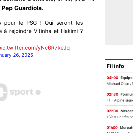
Pep Guardiola.
à
s pour le PSG ! Qui seront les
e à rejoindre Vitinha et Hakimi ?
pic.twitter.com/yNc6R7keJq
nuary 26, 2025
Fil info
04h00
Équipe
02h30
Formul
02h00
Mercat
01h00
Mercato