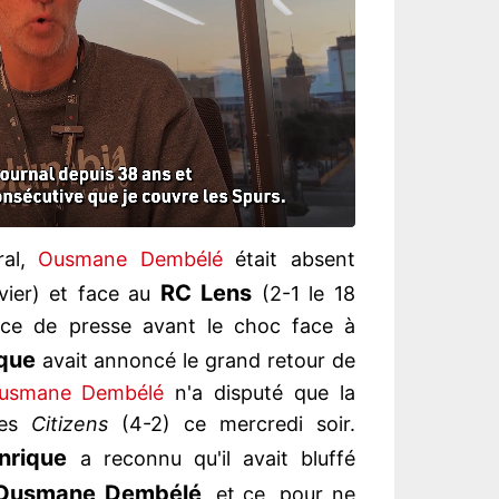
ral,
Ousmane Dembélé
était absent
RC Lens
vier) et face au
(2-1 le 18
ence de presse avant le choc face à
que
avait annoncé le grand retour de
usmane Dembélé
n'a disputé que la
les
Citizens
(4-2) ce mercredi soir.
nrique
a reconnu qu'il avait bluffé
Ousmane Dembélé
, et ce, pour ne