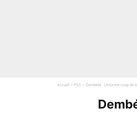
Accueil
PSG
Dembélé : L'énorme coup de b
Dembél