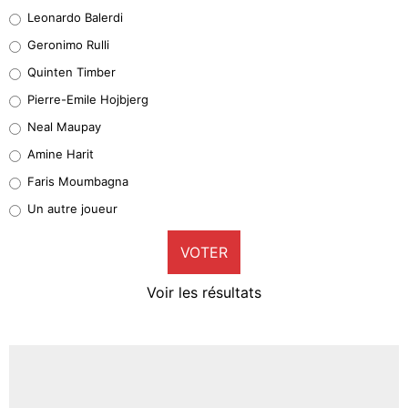
38%
Leonardo Balerdi
Leonardo Balerdi
Geronimo Rulli
32%
Quinten Timber
Geronimo Rulli
Pierre-Emile Hojbjerg
5%
Neal Maupay
Quinten Timber
Amine Harit
1%
Faris Moumbagna
Pierre-Emile Hojbjerg
Un autre joueur
9%
VOTER
Neal Maupay
4%
Voir les résultats
Amine Harit
3%
Faris Moumbagna
5%