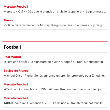
Mercato Football
Mercato - OM - «Dès que je prends un club, je t’appellerai» : La promesse de Marcelino au moment de claquer la porte
Tennis
Victime de racisme contre Murray, Kyrgios pousse un énorme coup de gueule !
Football
Real Madrid
«C'est une fierté» : La signature de Kylian Mbappé au Real Madrid continue de régaler l'Espagne
Équipe de France
Michael Olise : Pierre Ménès annonce un premier problème pour Zinedine Zidane en équipe de France
Mercato Football
«C’est un très bon choix» : L'OM fait une offre pour recruter un ancien joueur du PSG... et c'est validé dans l'After Foot !
Mercato Football
140M€ pour Yan Diomandé : Le PSG a dit non au transfert qui bat tous les records sur le mercato