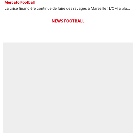
Mercato Football
La crise financière continue de faire des ravages à Marseille : L’OM a placé 12 joueurs sur le marché des transferts… et ça pourrait lui rapporter près de 100M€ !
NEWS FOOTBALL