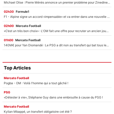
Michael Olise : Pierre Ménès annonce un premier problème pour Zinedine Zidane en équipe de France
02h30
Formule1
F1 - Alpine signe un accord «impensable» et va entrer dans une nouvelle dimension : Grande nouvelle pour Pierre Gasly !
02h00
Mercato Football
«C’est un très bon choix» : L'OM fait une offre pour recruter un ancien joueur du PSG... et c'est validé dans l'After Foot !
01h00
Mercato Football
140M€ pour Yan Diomandé : Le PSG a dit non au transfert qui bat tous les records sur le mercato
Top Articles
Mercato Football
Pogba - OM : Voilà l'homme qui a tout gâché !
PSG
«Détester à vie», Stéphane Guy dans une embrouille à cause du PSG !
Mercato Football
Kylian Mbappé, un transfert obligatoire cet été ?