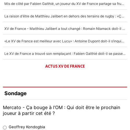
Mis de côté par Fabien Galthié, un joueur du XV de France partage sa frustration : «ils ne me l’ont pas dit tout de suite»
La raison d'être de Matthieu Jalibert en dehors des terrains de rugby : «Ça m'atteint autant que si tu touches à un membre de ma famille»
XV de France - Matthieu Jalibert a tout changé : Romain Ntamack doit-il s’inquiéter pour sa place à un an de la Coupe du monde ?
«Le XV de France est meilleur avec Lucu» : Antoine Dupont doit-il s’inquiéter pour sa place ?
Le XV de France a trouvé son remplaçant : Fabien Galthié doit-il se passer d'Antoine Dupont ?
ACTUS XV DE FRANCE
Sondage
Mercato - Ça bouge à l’OM : Qui doit être le prochain
joueur à partir cet été ?
Geoffrey Kondogbia
Geoffrey Kondogbia