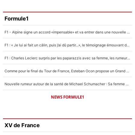
Formule1
F1 - Alpine signe un accord «impensable» et va entrer dans une nouvelle dimension : Grande nouvelle pour Pierre Gasly !
F1 : « Je lui ai fait un câlin, puis j’ai dû partir...», le témoignage émouvant de Max Verstappen sur sa fille
F1 : Charles Leclerc surpris par les paparazzis avec sa femme, les rumeurs étaient vraies !
Comme pour le final du Tour de France, Esteban Ocon propose un Grand Prix de Formule 1 à Paris : «Autour de l’Arc de Triomphe, ce serait génial» !
Nouvelle rumeur autour de la santé de Michael Schumacher : Sa femme Corinna sort du silence
NEWS FORMULE1
XV de France