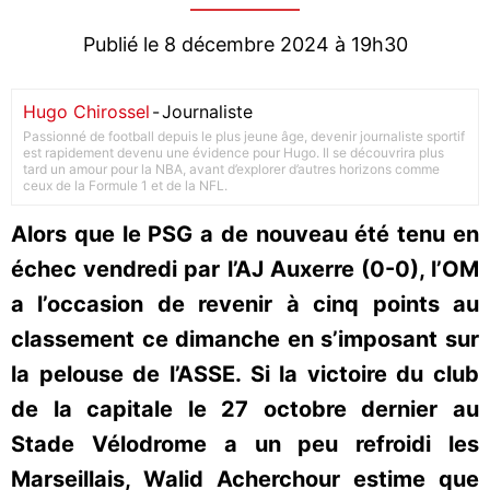
Publié le 8 décembre 2024 à 19h30
Hugo Chirossel
-
Journaliste
Passionné de football depuis le plus jeune âge, devenir journaliste sportif
est rapidement devenu une évidence pour Hugo. Il se découvrira plus
tard un amour pour la NBA, avant d’explorer d’autres horizons comme
ceux de la Formule 1 et de la NFL.
Alors que le PSG a de nouveau été tenu en
échec vendredi par l’AJ Auxerre (0-0), l’OM
a l’occasion de revenir à cinq points au
classement ce dimanche en s’imposant sur
la pelouse de l’ASSE. Si la victoire du club
de la capitale le 27 octobre dernier au
Stade Vélodrome a un peu refroidi les
Marseillais, Walid Acherchour estime que