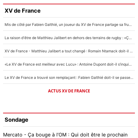
XV de France
Mis de côté par Fabien Galthié, un joueur du XV de France partage sa frustration : «ils ne me l’ont pas dit tout de suite»
La raison d'être de Matthieu Jalibert en dehors des terrains de rugby : «Ça m'atteint autant que si tu touches à un membre de ma famille»
XV de France - Matthieu Jalibert a tout changé : Romain Ntamack doit-il s’inquiéter pour sa place à un an de la Coupe du monde ?
«Le XV de France est meilleur avec Lucu» : Antoine Dupont doit-il s’inquiéter pour sa place ?
Le XV de France a trouvé son remplaçant : Fabien Galthié doit-il se passer d'Antoine Dupont ?
ACTUS XV DE FRANCE
Sondage
Mercato - Ça bouge à l’OM : Qui doit être le prochain