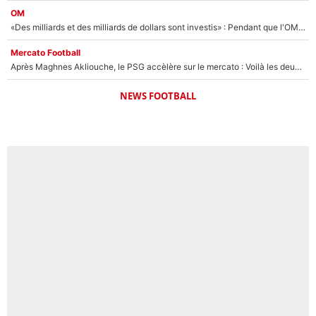
OM
«Des milliards et des milliards de dollars sont investis» : Pendant que l'OM est en pleine crise financière, Frank McCourt lance un nouveau projet à 260M€ !
Mercato Football
Après Maghnes Akliouche, le PSG accèlère sur le mercato : Voilà les deux nouvelles recrues qui vont signer la semaine prochaine ?
NEWS FOOTBALL