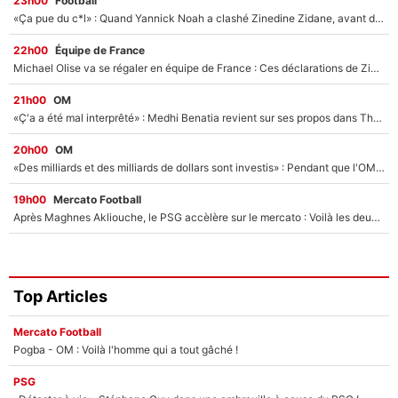
23h00
Football
«Ça pue du c*l» : Quand Yannick Noah a clashé Zinedine Zidane, avant de se faire recadrer par le nouveau sélectionneur de l'équipe de France !
22h00
Équipe de France
Michael Olise va se régaler en équipe de France : Ces déclarations de Zinedine Zidane qui prouvent qu'il va tout miser sur la star du Bayern Munich !
21h00
OM
«Ç'a a été mal interprêté» : Medhi Benatia revient sur ses propos dans The Bridge et précise ses conditions pour rejoindre le PSG !
20h00
OM
«Des milliards et des milliards de dollars sont investis» : Pendant que l'OM est en pleine crise financière, Frank McCourt lance un nouveau projet à 260M€ !
19h00
Mercato Football
Après Maghnes Akliouche, le PSG accèlère sur le mercato : Voilà les deux nouvelles recrues qui vont signer la semaine prochaine ?
Top Articles
Mercato Football
Pogba - OM : Voilà l'homme qui a tout gâché !
PSG