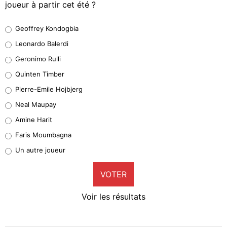
joueur à partir cet été ?
Geoffrey Kondogbia
Geoffrey Kondogbia
38%
Leonardo Balerdi
Leonardo Balerdi
Geronimo Rulli
32%
Quinten Timber
Geronimo Rulli
Pierre-Emile Hojbjerg
5%
Neal Maupay
Quinten Timber
Amine Harit
1%
Faris Moumbagna
Pierre-Emile Hojbjerg
Un autre joueur
9%
VOTER
Neal Maupay
4%
Voir les résultats
Amine Harit
3%