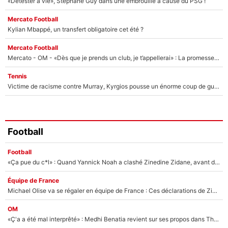
«Détester à vie», Stéphane Guy dans une embrouille à cause du PSG !
Mercato Football
Kylian Mbappé, un transfert obligatoire cet été ?
Mercato Football
Mercato - OM - «Dès que je prends un club, je t’appellerai» : La promesse de Marcelino au moment de claquer la porte
Tennis
Victime de racisme contre Murray, Kyrgios pousse un énorme coup de gueule !
Football
Football
«Ça pue du c*l» : Quand Yannick Noah a clashé Zinedine Zidane, avant de se faire recadrer par le nouveau sélectionneur de l'équipe de France !
Équipe de France
Michael Olise va se régaler en équipe de France : Ces déclarations de Zinedine Zidane qui prouvent qu'il va tout miser sur la star du Bayern Munich !
OM
«Ç'a a été mal interprêté» : Medhi Benatia revient sur ses propos dans The Bridge et précise ses conditions pour rejoindre le PSG !