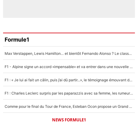
Formule1
Max Verstappen, Lewis Hamilton… et bientôt Fernando Alonso ? Le classement des pilotes les mieux payés en Formule 1 risque de changer !
F1 - Alpine signe un accord «impensable» et va entrer dans une nouvelle dimension : Grande nouvelle pour Pierre Gasly !
F1 : « Je lui ai fait un câlin, puis j’ai dû partir...», le témoignage émouvant de Max Verstappen sur sa fille
F1 : Charles Leclerc surpris par les paparazzis avec sa femme, les rumeurs étaient vraies !
Comme pour le final du Tour de France, Esteban Ocon propose un Grand Prix de Formule 1 à Paris : «Autour de l’Arc de Triomphe, ce serait génial» !
NEWS FORMULE1