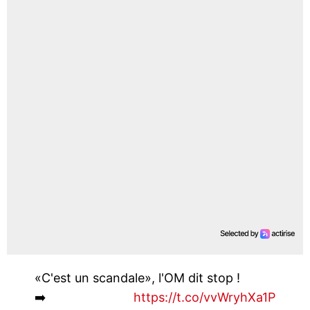
«C'est un scandale», l'OM dit stop !
➡️
https://t.co/vvWryhXa1P