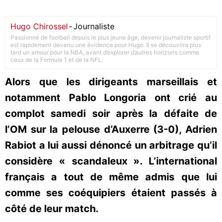
Hugo Chirossel
-
Journaliste
Passionné de football depuis le plus jeune âge, devenir journaliste sportif
est rapidement devenu une évidence pour Hugo. Il se découvrira plus
tard un amour pour la NBA, avant d’explorer d’autres horizons comme
ceux de la Formule 1 et de la NFL.
Alors que les dirigeants marseillais et
notamment Pablo Longoria ont crié au
complot samedi soir après la défaite de
l’OM sur la pelouse d’Auxerre (3-0), Adrien
Rabiot a lui aussi dénoncé un arbitrage qu’il
considère « scandaleux ». L’international
français a tout de même admis que lui
comme ses coéquipiers étaient passés à
côté de leur match.