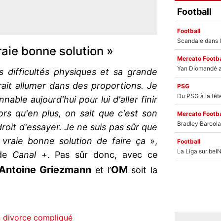
Football
Football
raie bonne solution »
Mercato Footba
s difficultés physiques et sa grande
rait allumer dans des proportions. Je
PSG
nable aujourd'hui pour lui d'aller finir
ors qu'en plus, on sait que c'est son
Mercato Footba
 droit d'essayer. Je ne suis pas sûr que
 vraie bonne solution de faire ça
»,
Football
de
Canal +
. Pas sûr donc, avec ce
Antoine
Griezmann
OM
et l’
soit la
n divorce compliqué