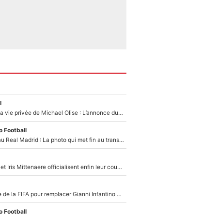
l
Scandale dans la vie privée de Michael Olise : L’annonce du Bayern Munich sur son enfant caché
 Football
Yan Diomandé au Real Madrid : La photo qui met fin au transfert de l’été !
Antoine Dupont et Iris Mittenaere officialisent enfin leur couple : La photo qui enflamme les réseaux sociaux
Du PSG à la tête de la FIFA pour remplacer Gianni Infantino ? «Il serait un mauvais président», le patron de la Liga s'attaque à Nasser Al-Khelaïfi !
 Football