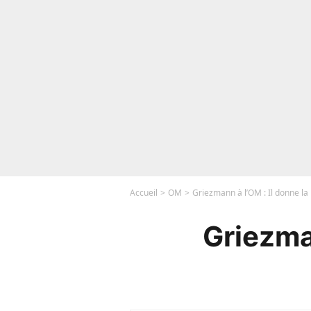
Accueil
OM
Griezmann à l’OM : Il donne la
Griezman