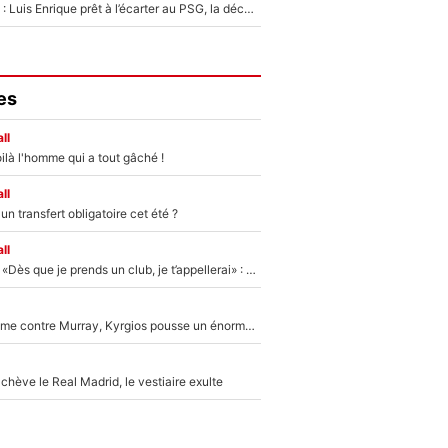
Bradley Barcola : Luis Enrique prêt à l’écarter au PSG, la décision qui va accélérer son transfert à Liverpool ?
es
ll
ilà l'homme qui a tout gâché !
ll
n transfert obligatoire cet été ?
ll
Mercato - OM - «Dès que je prends un club, je t’appellerai» : La promesse de Marcelino au moment de claquer la porte
Victime de racisme contre Murray, Kyrgios pousse un énorme coup de gueule !
hève le Real Madrid, le vestiaire exulte