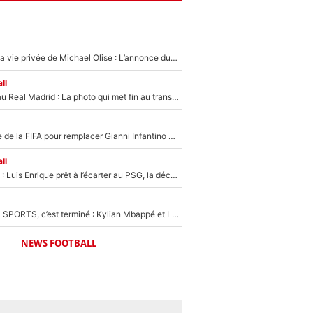
Scandale dans la vie privée de Michael Olise : L’annonce du Bayern Munich sur son enfant caché
ll
Yan Diomandé au Real Madrid : La photo qui met fin au transfert de l’été !
Du PSG à la tête de la FIFA pour remplacer Gianni Infantino ? «Il serait un mauvais président», le patron de la Liga s'attaque à Nasser Al-Khelaïfi !
ll
Bradley Barcola : Luis Enrique prêt à l’écarter au PSG, la décision qui va accélérer son transfert à Liverpool ?
La Liga sur beIN SPORTS, c’est terminé : Kylian Mbappé et Lamine Yamal changent de chaîne, «le moment était venu d'ouvrir un nouveau chapitre»
NEWS FOOTBALL