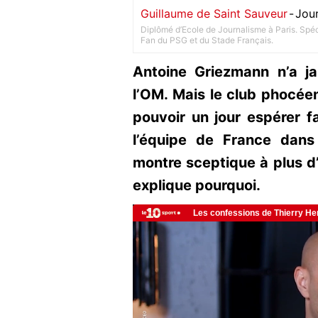
Guillaume de Saint Sauveur
-
Jour
Diplômé d’Ecole de Journalisme à Paris. Spéci
Fan du PSG et du Stade Français.
Antoine Griezmann n’a j
l’OM. Mais le club phocée
pouvoir un jour espérer fa
l’équipe de France dan
montre sceptique à plus d’
explique pourquoi.