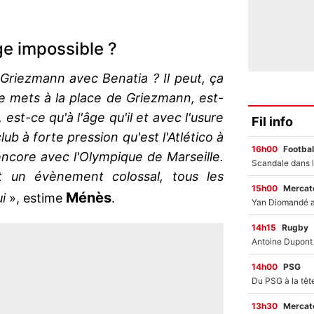
e impossible ?
 Griezmann avec Benatia ? Il peut, ça
e mets à la place de Griezmann, est-
 est-ce qu'à l'âge qu'il et avec l'usure
Fil info
lub à forte pression qu'est l'Atlético à
16h00
Footbal
encore avec l'Olympique de Marseille.
t un évènement colossal, tous les
15h00
Mercato
Ménès
ui
», estime
.
14h15
Rugby
14h00
PSG
13h30
Mercato