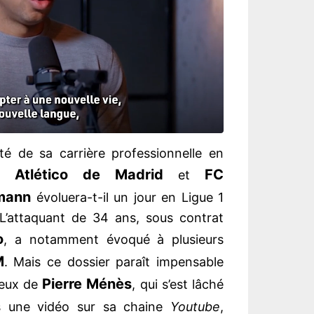
lité de sa carrière professionnelle en
Atlético de Madrid
FC
,
et
mann
évoluera-t-il un jour en Ligue 1
 L’attaquant de 34 ans, sous contrat
o
, a notamment évoqué à plusieurs
M
. Mais ce dossier paraît impensable
Pierre
Ménès
yeux de
, qui s’est lâché
 une vidéo sur sa chaine
Youtube
,