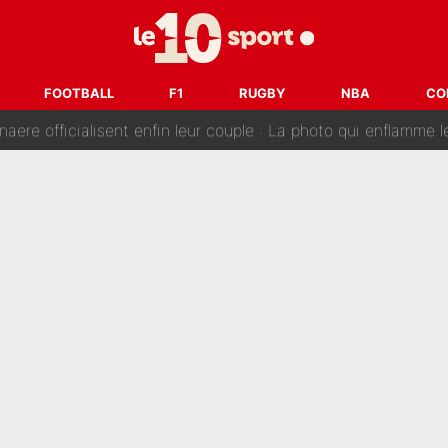
e de Michael Olise : L’annonce du Bayern Munich sur son enf
 : La photo qui met fin au transfert de l’été !
FOOTBALL
F1
RUGBY
NBA
CO
naere officialisent enfin leur couple : La photo qui enflamme 
emplacer Gianni Infantino ? «Il serait un mauvais président», le patron de
ue prêt à l’écarter au PSG, la décision qui va accélérer son tr