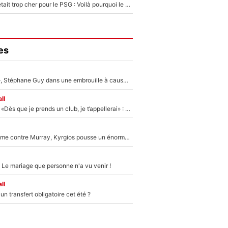
Yan Diomandé était trop cher pour le PSG : Voilà pourquoi le Real Madrid a accepté de payer la somme record de 140M€ pour boucler son transfert !
es
«Détester à vie», Stéphane Guy dans une embrouille à cause du PSG !
ll
Mercato - OM - «Dès que je prends un club, je t’appellerai» : La promesse de Marcelino au moment de claquer la porte
Victime de racisme contre Murray, Kyrgios pousse un énorme coup de gueule !
 Le mariage que personne n'a vu venir !
ll
n transfert obligatoire cet été ?