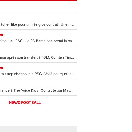
Kylian Mbappé lâche Nike pour un très gros contrat : Une marque «inattendue» va frapper très fort
ll
Ferran Torres a dit oui au PSG : Le FC Barcelone prend la parole alors qu'un transfert de l'attaquant espagnol prend forme
En plein cauchemar après son transfert à l'OM, Quinten Timber raconte ses doutes après sa signature à Marseille
ll
Yan Diomandé était trop cher pour le PSG : Voilà pourquoi le Real Madrid a accepté de payer la somme record de 140M€ pour boucler son transfert !
De l'équipe de France à The Voice Kids : Contacté par Matt Pokora, Kylian Mbappé a accepté de jouer un rôle inédit sur TF1 !
NEWS FOOTBALL