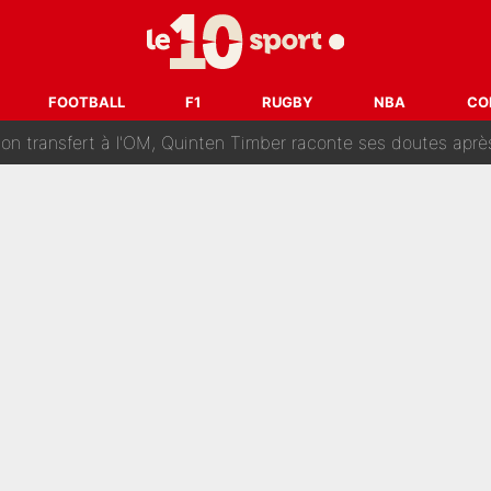
ur un très gros contrat : Une marque «inattendue» va frapper
SG : Le FC Barcelone prend la parole alors qu'un transfert de
FOOTBALL
F1
RUGBY
NBA
CO
n transfert à l'OM, Quinten Timber raconte ses doutes après
fuse le transfert de Max Verstappen qui pourrait «faire des vagues»
r le PSG : Voilà pourquoi le Real Madrid a accepté de payer la somme reco