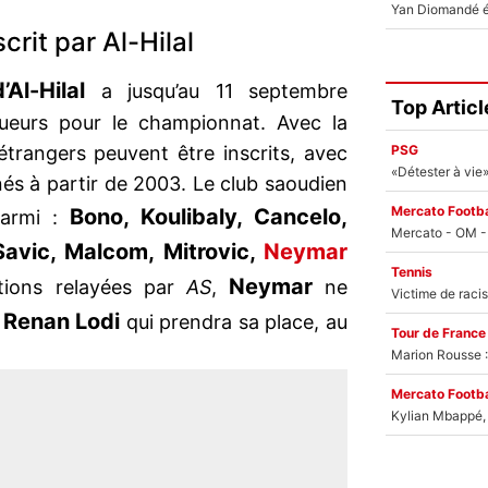
rit par Al-Hilal
d’Al-Hilal
a jusqu’au 11 septembre
Top Articl
oueurs pour le championnat. Avec la
PSG
étrangers peuvent être inscrits, avec
és à partir de 2003. Le club saoudien
Mercato Footba
Bono, Koulibaly, Cancelo,
parmi :
Savic, Malcom, Mitrovic,
Neymar
Tennis
Neymar
ations relayées par
AS
,
ne
Renan
Lodi
t
qui prendra sa place, au
Tour de France
Marion Rousse :
Mercato Footba
Kylian Mbappé, u