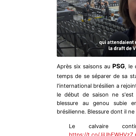
PSG
Après six saisons au
, le
temps de se séparer de sa st
l'international brésilien a rejoi
le début de saison ne s'es
blessure au genou subie e
brésilienne. Blessure dont il ne
Le calvaire con
https://t.co/JjUhEWHVzZ