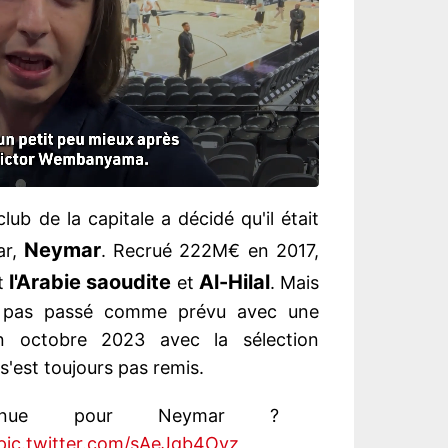
 club de la capitale a décidé qu'il était
Neymar
ar,
. Recrué 222M€ en 2017,
l'Arabie
saoudite
Al-Hilal
nt
et
. Mais
t pas passé comme prévu avec une
n octobre 2023 avec la sélection
 s'est toujours pas remis.
tinue pour Neymar ?
pic.twitter.com/sAeJgb4Oyz