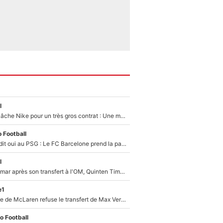
l
Kylian Mbappé lâche Nike pour un très gros contrat : Une marque «inattendue» va frapper très fort
 Football
Ferran Torres a dit oui au PSG : Le FC Barcelone prend la parole alors qu'un transfert de l'attaquant espagnol prend forme
l
En plein cauchemar après son transfert à l'OM, Quinten Timber raconte ses doutes après sa signature à Marseille
e1
F1 - Une légende de McLaren refuse le transfert de Max Verstappen qui pourrait «faire des vagues» et plomber l'ambiance dans l'équipe
o Football